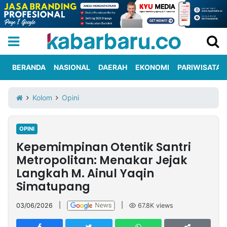
BERANDA
NASIONAL
DAERAH
EKONOMI
PARIWISATA
Informasi
KabarbaruTV
Kirim
Tentang
Kolom
Opini
Iklan
Berita
Kami
OPINI
Berita
Kepemimpinan Otentik Santri
Nasional
International
Olahraga
Entertainment
Daerah
Pariwisata
Kuliner
Kolom
Metropolitan: Menakar Jejak
Langkah M. Ainul Yaqin
Simatupang
Network
03/06/2026
|
|
67.8K
views
PT
TREETAN