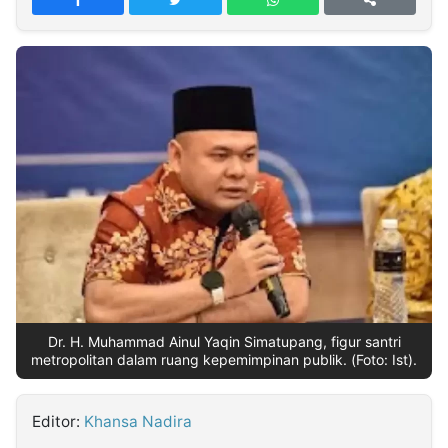
MULTIMEDIA
INDONESIA
Partner
Insight
Suara
Lens
Daily
Jalan
Idealita
Kita
Dinamikapost.com
Radar
Seedbacklink
NTB
Time
IDN
Jogja
Rakyat
News
Notice
Baru
Follow
Kabarbaru
Dr. H. Muhammad Ainul Yaqin Simatupang, figur santri
metropolitan dalam ruang kepemimpinan publik. (Foto: Ist).
Editor:
Khansa Nadira