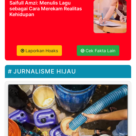
Saifull Amzi: Menulis Lagu
sebagai Cara Merekam Realitas
Kehidupan
Laporkan Hoaks
Cek Fakta Lain
JURNALISME HIJAU