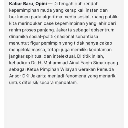
Kabar Baru, Opini
— Di tengah riuh rendah
kepemimpinan muda yang kerap kali instan dan
©
bertumpu pada algoritma media sosial, ruang publik
Kabarbaru.co
-
kita merindukan oase kepemimpinan yang lahir dari
2026
rahim proses panjang. Jakarta sebagai episentrum
dinamika sosial-politik nasional senantiasa
PT.
menuntut figur pemimpin yang tidak hanya cakap
Kabarbaru
Media
mengelola massa, tetapi juga memiliki kedalaman
Holding
jangkar spiritual dan intelektual. Di titik inilah,
kehadiran Dr. H. Muhammad Ainul Yaqin Simatupang
sebagai Ketua Pimpinan Wilayah Gerakan Pemuda
Ansor DKI Jakarta menjadi fenomena yang menarik
untuk ditelisik secara mendalam.