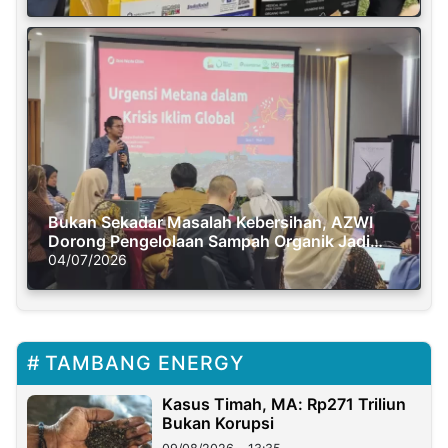
Bukan Sekadar Masalah Kebersihan, AZWI
Dorong Pengelolaan Sampah Organik Jadi
Solusi Krisis Iklim
04/07/2026
TAMBANG ENERGY
Kasus Timah, MA: Rp271 Triliun
Bukan Korupsi