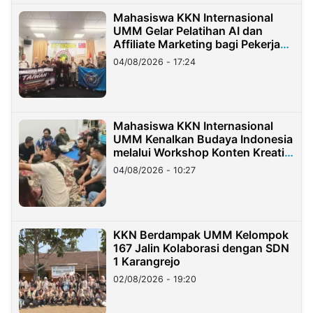
Mahasiswa KKN Internasional
UMM Gelar Pelatihan AI dan
Affiliate Marketing bagi Pekerja
Migran Indonesia di Taiwan
04/08/2026 - 17:24
Mahasiswa KKN Internasional
UMM Kenalkan Budaya Indonesia
melalui Workshop Konten Kreatif
di Taiwan
04/08/2026 - 10:27
KKN Berdampak UMM Kelompok
167 Jalin Kolaborasi dengan SDN
1 Karangrejo
02/08/2026 - 19:20