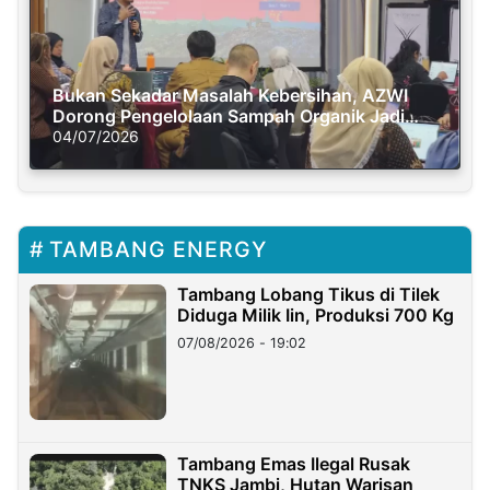
Bukan Sekadar Masalah Kebersihan, AZWI
Dorong Pengelolaan Sampah Organik Jadi
Solusi Krisis Iklim
04/07/2026
TAMBANG ENERGY
Tambang Lobang Tikus di Tilek
Diduga Milik Iin, Produksi 700 Kg
07/08/2026 - 19:02
Tambang Emas Ilegal Rusak
TNKS Jambi, Hutan Warisan