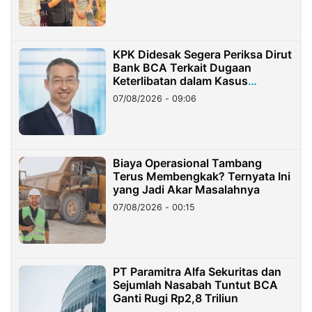
KPK Didesak Segera Periksa Dirut
Bank BCA Terkait Dugaan
Keterlibatan dalam Kasus
Hilangnya Dana Nasabah Rp2,58
07/08/2026 - 09:06
Miliar
Biaya Operasional Tambang
Terus Membengkak? Ternyata Ini
yang Jadi Akar Masalahnya
07/08/2026 - 00:15
PT Paramitra Alfa Sekuritas dan
Sejumlah Nasabah Tuntut BCA
Ganti Rugi Rp2,8 Triliun