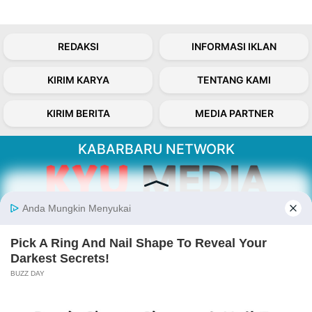
REDAKSI
INFORMASI IKLAN
KIRIM KARYA
TENTANG KAMI
KIRIM BERITA
MEDIA PARTNER
KABARBARU NETWORK
About Our Kabarbaru.co
Kabarbaru.co menyajikan berita aktual dan
inspiratif dari sudut pandang berbaik sangka
serta terverifikasi dari sumber yang tepat.