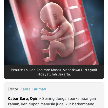
MULTIMEDIA
INDONESIA
Partner
Insight
Suara
Lens
Daily
Jalan
Idealita
Kita
Dinamikapost.com
Radar
Seedbacklink
NTB
Time
IDN
Jogja
Rakyat
News
Notice
Baru
Follow
Kabarbaru
Penulis: La Ode Ahdiman Mastu, Mahasiswa UIN Syarif
Hidayatullah Jakarta.
Editor:
Zahra Karimah
Kabar Baru, Opini-
Seiring dengan perkembangan
zaman, kehidupan manusia juga ikut berkembang.