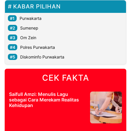
KABAR PILIHAN
Purwakarta
Sumenep
Om Zein
Polres Purwakarta
Diskominfo Purwakarta
CEK FAKTA
Saifull Amzi: Menulis Lagu
sebagai Cara Merekam Realitas
Kehidupan