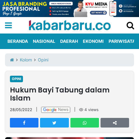
BERANDA
NASIONAL
DAERAH
EKONOMI
PARIWISATA
Informasi
KabarbaruTV
Kirim
Tentang
Kolom
Opini
Iklan
Berita
Kami
OPINI
Berita
Hukum Bayi Tabung dalam
Nasional
International
Olahraga
Entertainment
Daerah
Pariwisata
Kuliner
Kolom
Islam
28/05/2022
|
|
4
views
Network
PT
TREETAN