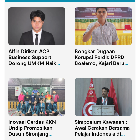
Alfin Dirikan ACP
Bongkar Dugaan
Business Support,
Korupsi Perdis DPRD
Dorong UMKM Naik
Boalemo, Kajari Baru
Kelas
Jangan Ragu!
Inovasi Cerdas KKN
Simposium Kawasan :
Undip Promosikan
Awal Gerakan Bersama
Dusun Sironjang
Pelajar Indonesia di
Melalui Media Digital
Timur Tengah