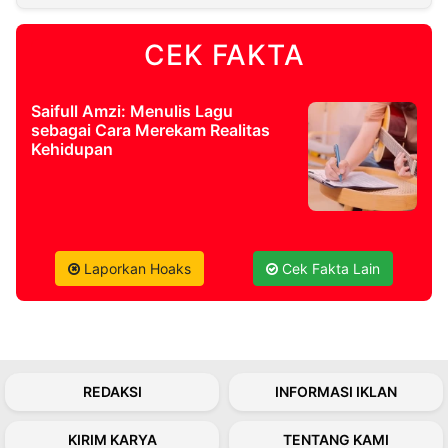
CEK FAKTA
©
Kabarbaru.co
-
2026
Saifull Amzi: Menulis Lagu
sebagai Cara Merekam Realitas
PT.
Kehidupan
Kabarbaru
Media
Holding
Laporkan Hoaks
Cek Fakta Lain
REDAKSI
INFORMASI IKLAN
KIRIM KARYA
TENTANG KAMI