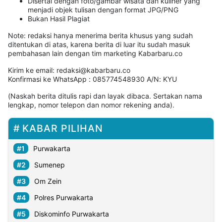
MULTIMEDIA
Disertai dengan foto/gambar wisata dan kuliner yang
INDONESIA
menjadi objek tulisan dengan format JPG/PNG
Bukan Hasil Plagiat
Note: redaksi hanya menerima berita khusus yang sudah
Partner
ditentukan di atas, karena berita di luar itu sudah masuk
pembahasan lain dengan tim marketing Kabarbaru.co
Insight
Suara
Lens
Daily
Jalan
Idealita
Kita
Radar
Seedbacklink
Kirim ke email: redaksi@kabarbaru.co
Konfirmasi ke WhatsApp : 085774548930 A/N: KYU
NTB
Time
IDN
Jogja
Rakyat
News
Notice
Baru
(Naskah berita ditulis rapi dan layak dibaca. Sertakan nama
lengkap, nomor telepon dan nomor rekening anda).
Follow
Kabarbaru
KABAR PILIHAN
Purwakarta
Sumenep
Om Zein
Polres Purwakarta
Diskominfo Purwakarta