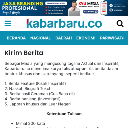
BERANDA
NASIONAL
DAERAH
EKONOMI
PARIWISATA
Kirim Berita
Informasi
KabarbaruTV
Kirim
Tentang
Iklan
Berita
Kami
Sebagai Media yang mengusung tagline Aktual dan Inspiratif,
Kabarbaru.co menerima karya tulis ataupun rilis berita dalam
bentuk khusus dan siap tayang, seperti berikut:
Berita
1. Berita Feature (Kisah Inspiratif)
Nasional
International
Olahraga
Entertainment
Daerah
Pariwisata
Kuliner
Kolom
2. Naskah Biografi Tokoh
3. Berita hasil Ceramah (Gus Baha dll)
4. Berita panjang (Investigasi)
5. Laporan khusus dari Luar Negeri
Network
Ketentuan Tulisan
PT
TREETAN
Mimal 300 kata