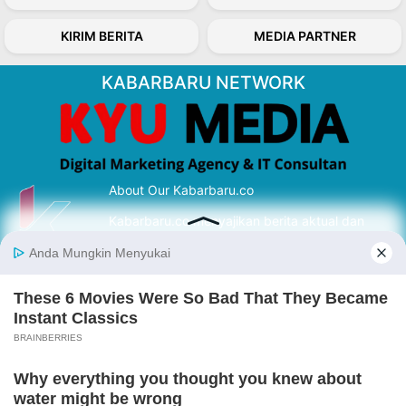
KIRIM BERITA
MEDIA PARTNER
KABARBARU NETWORK
About Our Kabarbaru.co
Kabarbaru.co menyajikan berita aktual dan
inspiratif dari sudut pandang berbaik sangka
serta terverifikasi dari sumber yang tepat.
Follow Kabarbaru