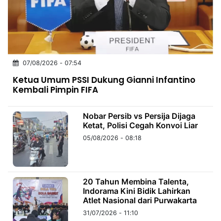
MULTIMEDIA
INDONESIA
Partner
07/08/2026 - 07:54
Insight
Suara
Lens
Daily
Jalan
Idealita
Kita
Dinamikapost.com
Radar
Seedbacklink
Ketua Umum PSSI Dukung Gianni Infantino
NTB
Time
IDN
Jogja
Rakyat
News
Notice
Baru
Kembali Pimpin FIFA
Follow
Kabarbaru
Nobar Persib vs Persija Dijaga
Ketat, Polisi Cegah Konvoi Liar
05/08/2026 - 08:18
20 Tahun Membina Talenta,
Indorama Kini Bidik Lahirkan
Atlet Nasional dari Purwakarta
31/07/2026 - 11:10