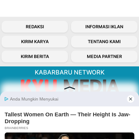
REDAKSI
INFORMASI IKLAN
KIRIM KARYA
TENTANG KAMI
KIRIM BERITA
MEDIA PARTNER
KABARBARU NETWORK
About Our Kabarbaru.co
Kabarbaru.co menyajikan berita aktual dan
inspiratif dari sudut pandang berbaik sangka
serta terverifikasi dari sumber yang tepat.