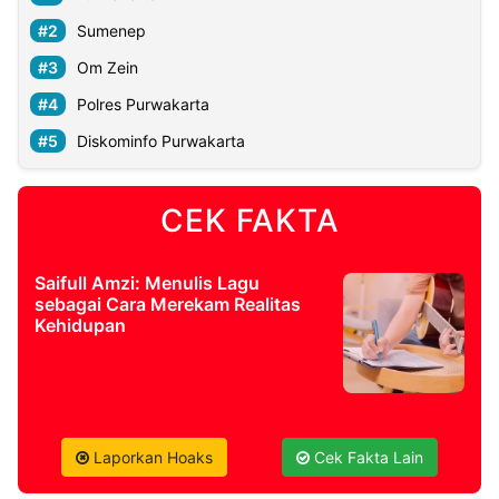
Sumenep
Om Zein
Polres Purwakarta
Diskominfo Purwakarta
CEK FAKTA
Saifull Amzi: Menulis Lagu
sebagai Cara Merekam Realitas
Kehidupan
Laporkan Hoaks
Cek Fakta Lain