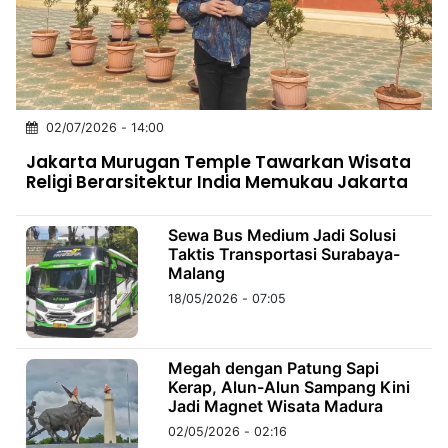
MULTIMEDIA
INDONESIA
Partner
02/07/2026 - 14:00
Insight
Suara
Lens
Daily
Jalan
Idealita
Kita
Radar
Seedbacklink
Jakarta Murugan Temple Tawarkan Wisata
NTB
Time
IDN
Jogja
Rakyat
News
Notice
Baru
Religi Berarsitektur India Memukau Jakarta
Follow
Kabarbaru
Sewa Bus Medium Jadi Solusi
Taktis Transportasi Surabaya-
Malang
18/05/2026 - 07:05
Megah dengan Patung Sapi
Kerap, Alun-Alun Sampang Kini
Jadi Magnet Wisata Madura
02/05/2026 - 02:16