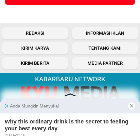
REDAKSI
INFORMASI IKLAN
KIRIM KARYA
TENTANG KAMI
KIRIM BERITA
MEDIA PARTNER
KABARBARU NETWORK
About Our Kabarbaru.co
Kabarbaru.co menyajikan berita aktual dan
inspiratif dari sudut pandang berbaik sangka
serta terverifikasi dari sumber yang tepat.