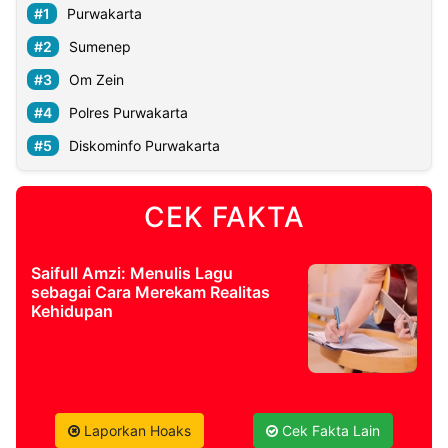
Purwakarta
Sumenep
Om Zein
Polres Purwakarta
Diskominfo Purwakarta
CEK FAKTA
Saifull Amzi: Menulis Lagu
sebagai Cara Merekam Realitas
Kehidupan
Laporkan Hoaks
Cek Fakta Lain