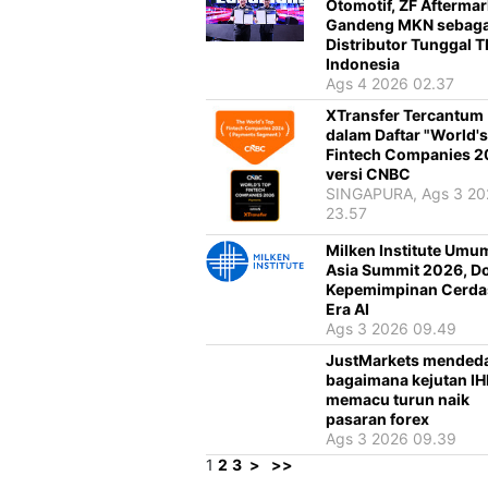
Otomotif, ZF Aftermar
Gandeng MKN sebaga
Distributor Tunggal 
Indonesia
Ags 4 2026 02.37
XTransfer Tercantum
dalam Daftar "World'
Fintech Companies 2
versi CNBC
SINGAPURA, Ags 3 20
23.57
Milken Institute Um
Asia Summit 2026, D
Kepemimpinan Cerdas
Era AI
Ags 3 2026 09.49
JustMarkets mended
bagaimana kejutan IH
memacu turun naik
pasaran forex
Ags 3 2026 09.39
1
2
3
>
>>