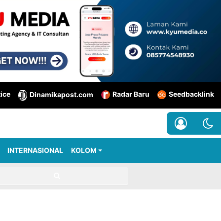
tice
Radar Baru
Seedbacklink
Dinamikapost.com
INTERNASIONAL
KOLOM