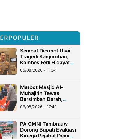
ERPOPULER
Sempat Dicopot Usai
Tragedi Kanjuruhan,
Kombes Ferli Hidayat
Resmi Jadi Koorspripim
05/08/2026 - 11:54
Polri Definitif
Marbot Masjid Al-
Muhajirin Tewas
Bersimbah Darah,
Pelaku Terekam CCTV
06/08/2026 - 17:40
PA GMNI Tambrauw
Dorong Bupati Evaluasi
Kinerja Pejabat Demi