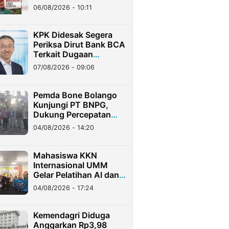
Reformasi Birokrasi
06/08/2026 - 10:11
KPK Didesak Segera
Periksa Dirut Bank BCA
Terkait Dugaan
Keterlibatan dalam
07/08/2026 - 09:06
Kasus Hilangnya Dana
Nasabah Rp2,58 Miliar
Pemda Bone Bolango
Kunjungi PT BNPG,
Dukung Percepatan
Operasional Fasilitas
04/08/2026 - 14:20
Strategis
Mahasiswa KKN
Internasional UMM
Gelar Pelatihan AI dan
Affiliate Marketing bagi
04/08/2026 - 17:24
Pekerja Migran
Indonesia di Taiwan
Kemendagri Diduga
Anggarkan Rp3,98