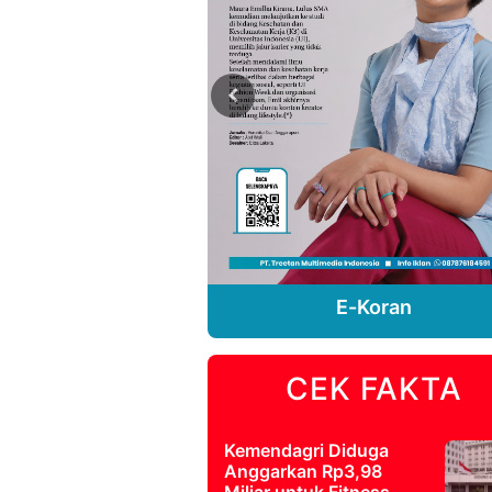
Previous
E-Koran
E-Koran
CEK FAKTA
Kemendagri Diduga
Anggarkan Rp3,98