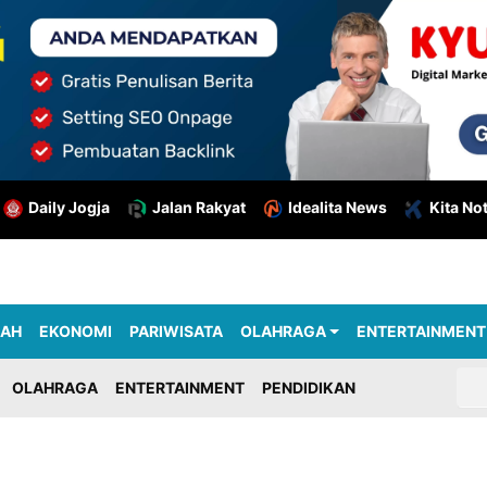
Daily Jogja
Jalan Rakyat
Idealita News
Kita No
RAH
EKONOMI
PARIWISATA
OLAHRAGA
ENTERTAINMENT
OLAHRAGA
ENTERTAINMENT
PENDIDIKAN