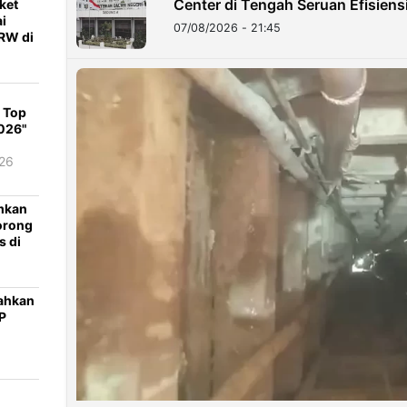
Center di Tengah Seruan Efisiens
ket
i
07/08/2026 - 21:45
TRW di
s Top
026"
26
umkan
orong
 di
ahkan
P