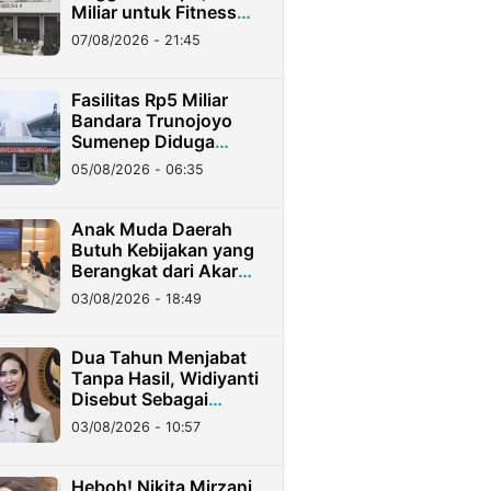
Miliar untuk Fitness
Center di Tengah
07/08/2026 - 21:45
Seruan Efisiensi
Fasilitas Rp5 Miliar
Bandara Trunojoyo
Sumenep Diduga
Hanya untuk Pejabat,
05/08/2026 - 06:35
Warga Merasa
Dirugikan
Anak Muda Daerah
Butuh Kebijakan yang
Berangkat dari Akar
Rumput
03/08/2026 - 18:49
Dua Tahun Menjabat
Tanpa Hasil, Widiyanti
Disebut Sebagai
Menpar Paling Gagal
03/08/2026 - 10:57
Sepanjang Sejarah
Heboh! Nikita Mirzani