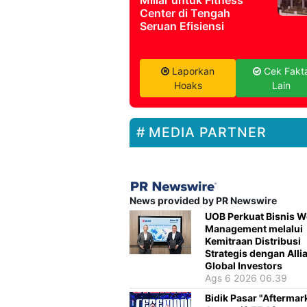
Miliar untuk Fitness
Center di Tengah
Seruan Efisiensi
Laporkan
Cek Fakt
Hoaks
Lain
MEDIA PARTNER
News provided by PR Newswire
UOB Perkuat Bisnis W
Management melalui
Kemitraan Distribusi
Strategis dengan Alli
Global Investors
Ags 6 2026 06.39
Bidik Pasar "Aftermar