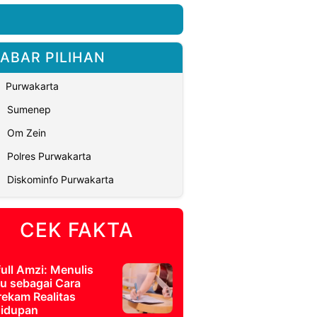
ABAR PILIHAN
Purwakarta
Sumenep
Om Zein
Polres Purwakarta
Diskominfo Purwakarta
CEK FAKTA
full Amzi: Menulis
u sebagai Cara
ekam Realitas
idupan