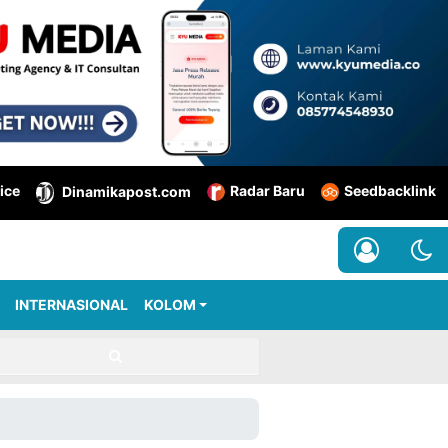
ice
Radar Baru
Seedbacklink
Dinamikapost.com
INTERNASIONAL
KOLOM