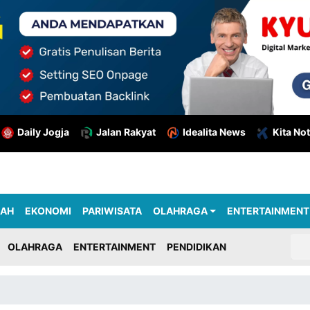
Daily Jogja
Jalan Rakyat
Idealita News
Kita Not
RAH
EKONOMI
PARIWISATA
OLAHRAGA
ENTERTAINMENT
OLAHRAGA
ENTERTAINMENT
PENDIDIKAN