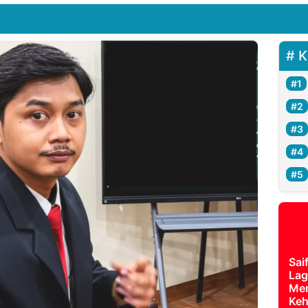
K
Sai
Lag
Mer
Keh