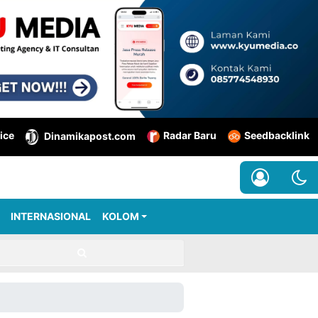
ice
Radar Baru
Seedbacklink
Dinamikapost.com
INTERNASIONAL
KOLOM