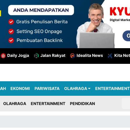
Daily Jogja
Jalan Rakyat
Idealita News
Kita Not
RAH
EKONOMI
PARIWISATA
OLAHRAGA
ENTERTAINMENT
OLAHRAGA
ENTERTAINMENT
PENDIDIKAN