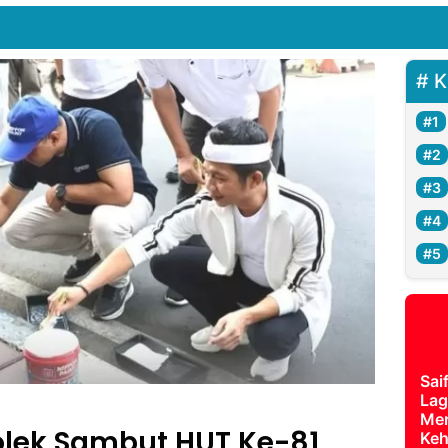
K
Sai
Lag
Mer
olek Sambut HUT Ke-81
Keh