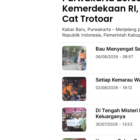
Kemerdekaan RI,
Cat Trotoar
©
Kabarbaru.co
-
Kabar Baru, Purwakarta – Menjelang 
2026
Republik Indonesia, Pemerintah Kabu
Bau Menyengat Sel
PT.
Kabarbaru
06/08/2026 - 08:57
Media
Holding
Setiap Kemarau W
02/08/2026 - 19:12
Di Tengah Mister
Keluarganya
30/07/2026 - 13:53