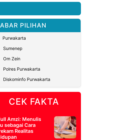
ABAR PILIHAN
Purwakarta
Sumenep
Om Zein
Polres Purwakarta
Diskominfo Purwakarta
CEK FAKTA
full Amzi: Menulis
u sebagai Cara
ekam Realitas
idupan