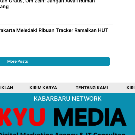
ah Gratis, Om Zein: Jangan Awali Rumah
tang
akarta Meledak! Ribuan Tracker Ramaikan HUT
More Posts
 IKLAN
KIRIM KARYA
TENTANG KAMI
KIR
KABARBARU NETWORK