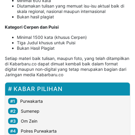
MULTIMEDIA
Minimal 600 kata
INDONESIA
Diutamakan tulisan yang memuat isu-isu aktual baik di
skala regional, nasional maupun internasional
Bukan hasil plagiat
Partner
Kategori Cerpen dan Puisi
Minimal 1500 kata (khusus Cerpen)
Insight
Suara
Lens
Daily
Jalan
Idealita
Kita
Dinamikapost.com
Radar
Seedbacklink
Tiga Judul khusus untuk Puisi
Bukan Hasil Plagiat
NTB
Time
IDN
Jogja
Rakyat
News
Notice
Baru
Setiap materi baik tulisan, maupun foto, yang telah ditampilkan
di Kabarbaru.co dapat dimuat kembali baik dalam format
Follow
digital maupun non-digital yang tetap merupakan bagian dari
Kabarbaru
Jaringan media Kabarbaru.co
KABAR PILIHAN
Purwakarta
Sumenep
Om Zein
Polres Purwakarta