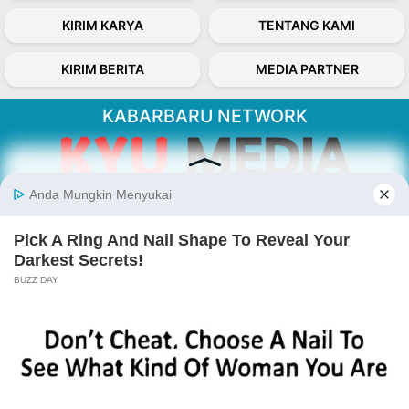
KIRIM KARYA
TENTANG KAMI
KIRIM BERITA
MEDIA PARTNER
KABARBARU NETWORK
About Our Kabarbaru.co
Kabarbaru.co menyajikan berita aktual dan
inspiratif dari sudut pandang berbaik sangka
serta terverifikasi dari sumber yang tepat.
Follow Kabarbaru