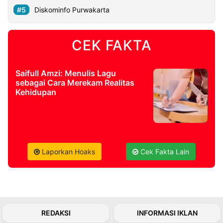
Diskominfo Purwakarta
©
Kabarbaru.co
-
CEK FAKTA
2026
PT.
Saifull Amzi: Menulis Lagu
Kabarbaru
sebagai Cara Merekam Realitas
Media
Holding
Kehidupan
Laporkan Hoaks
Cek Fakta Lain
REDAKSI
INFORMASI IKLAN