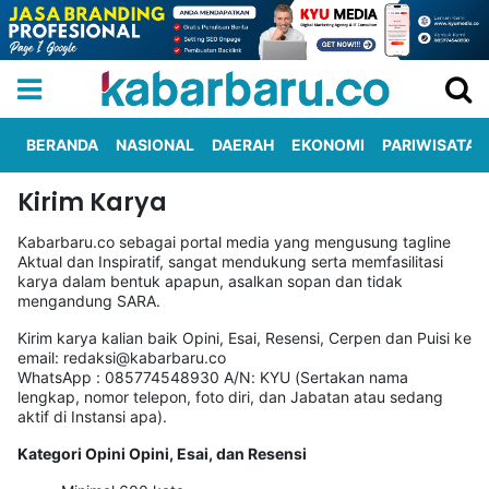
BERANDA
NASIONAL
DAERAH
EKONOMI
PARIWISATA
Kirim Karya
Informasi
KabarbaruTV
Kirim
Tentang
Iklan
Berita
Kami
Kabarbaru.co sebagai portal media yang mengusung tagline
Aktual dan Inspiratif, sangat mendukung serta memfasilitasi
karya dalam bentuk apapun, asalkan sopan dan tidak
Berita
mengandung SARA.
Nasional
International
Olahraga
Entertainment
Daerah
Pariwisata
Kuliner
Kolom
Kirim karya kalian baik Opini, Esai, Resensi, Cerpen dan Puisi ke
email: redaksi@kabarbaru.co
WhatsApp : 085774548930 A/N: KYU (Sertakan nama
lengkap, nomor telepon, foto diri, dan Jabatan atau sedang
Network
aktif di Instansi apa).
PT
Kategori Opini Opini, Esai, dan Resensi
TREETAN