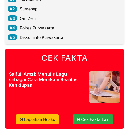
Sumenep
Om Zein
Polres Purwakarta
Diskominfo Purwakarta
CEK FAKTA
Saifull Amzi: Menulis Lagu
sebagai Cara Merekam Realitas
Kehidupan
Laporkan Hoaks
Cek Fakta Lain