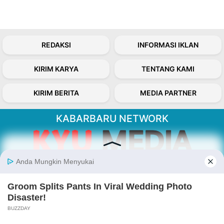
REDAKSI
INFORMASI IKLAN
KIRIM KARYA
TENTANG KAMI
KIRIM BERITA
MEDIA PARTNER
KABARBARU NETWORK
About Our Kabarbaru.co
Kabarbaru.co menyajikan berita aktual dan
inspiratif dari sudut pandang berbaik sangka
serta terverifikasi dari sumber yang tepat.