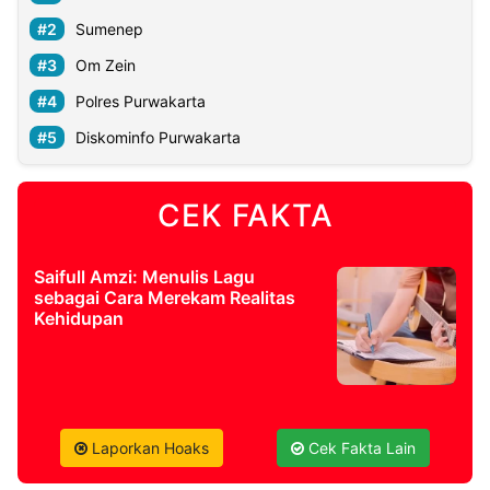
Sumenep
Om Zein
Polres Purwakarta
Diskominfo Purwakarta
CEK FAKTA
Saifull Amzi: Menulis Lagu
sebagai Cara Merekam Realitas
Kehidupan
Laporkan Hoaks
Cek Fakta Lain