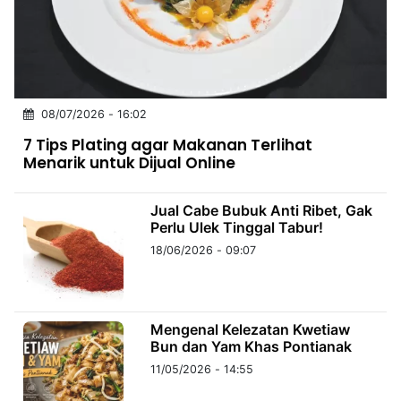
MULTIMEDIA
INDONESIA
Partner
08/07/2026 - 16:02
Insight
Suara
Lens
Daily
Jalan
Idealita
Kita
Dinamikapost.com
Radar
Seedbacklink
7 Tips Plating agar Makanan Terlihat
NTB
Time
IDN
Jogja
Rakyat
News
Notice
Baru
Menarik untuk Dijual Online
Follow
Kabarbaru
Jual Cabe Bubuk Anti Ribet, Gak
Perlu Ulek Tinggal Tabur!
18/06/2026 - 09:07
Mengenal Kelezatan Kwetiaw
Bun dan Yam Khas Pontianak
11/05/2026 - 14:55