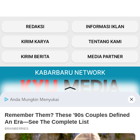
REDAKSI
INFORMASI IKLAN
KIRIM KARYA
TENTANG KAMI
KIRIM BERITA
MEDIA PARTNER
KABARBARU NETWORK
About Our Kabarbaru.co
Kabarbaru.co menyajikan berita aktual dan
inspiratif dari sudut pandang berbaik sangka
serta terverifikasi dari sumber yang tepat.