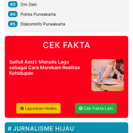
Om Zein
Polres Purwakarta
Diskominfo Purwakarta
CEK FAKTA
Saifull Amzi: Menulis Lagu
sebagai Cara Merekam Realitas
Kehidupan
Laporkan Hoaks
Cek Fakta Lain
JURNALISME HIJAU