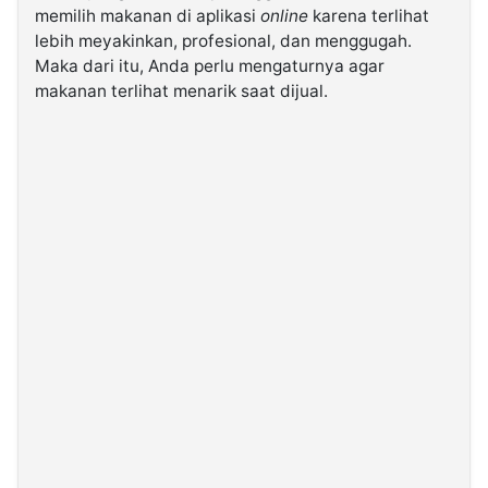
memilih makanan di aplikasi
online
karena terlihat
lebih meyakinkan, profesional, dan menggugah.
©
Maka dari itu, Anda perlu mengaturnya agar
Kabarbaru.co
-
makanan terlihat menarik saat dijual.
2026
PT.
Kabarbaru
Media
Holding