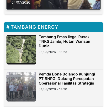
Solusi Krisis Iklim
04/07/2026
TAMBANG ENERGY
Tambang Emas Ilegal Rusak
TNKS Jambi, Hutan Warisan
Dunia
06/08/2026 - 16:23
Pemda Bone Bolango Kunjungi
PT BNPG, Dukung Percepatan
Operasional Fasilitas Strategis
04/08/2026 - 14:20