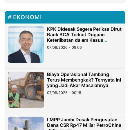
EKONOMI
KPK Didesak Segera Periksa Dirut
Bank BCA Terkait Dugaan
Keterlibatan dalam Kasus
Hilangnya Dana Nasabah Rp2,58
07/08/2026 - 09:06
Miliar
Biaya Operasional Tambang
Terus Membengkak? Ternyata Ini
yang Jadi Akar Masalahnya
07/08/2026 - 00:15
LMPP Jambi Desak Pengusutan
Dana CSR Rp47 Miliar PetroChina