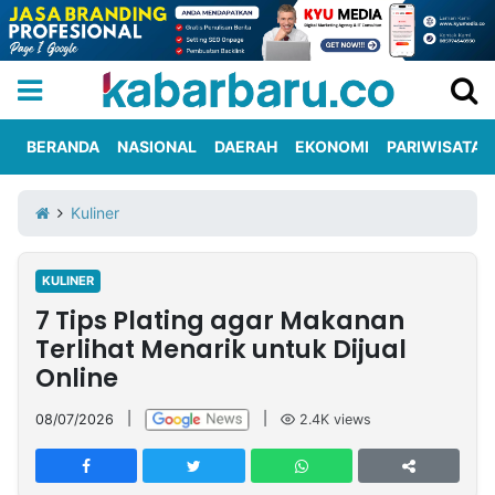
BERANDA
NASIONAL
DAERAH
EKONOMI
PARIWISATA
Informasi
KabarbaruTV
Kirim
Tentang
Kuliner
Iklan
Berita
Kami
KULINER
Berita
7 Tips Plating agar Makanan
Nasional
International
Olahraga
Entertainment
Daerah
Pariwisata
Kuliner
Kolom
Terlihat Menarik untuk Dijual
Online
Network
08/07/2026
|
|
2.4K
views
PT
TREETAN