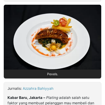
MULTIMEDIA
INDONESIA
Partner
Insight
Suara
Lens
Daily
Jalan
Idealita
Kita
Dinamikapost.com
Radar
Seedbacklink
NTB
Time
IDN
Jogja
Rakyat
News
Notice
Baru
Follow
Kabarbaru
Pexels.
Jurnalis:
Azzahra Bahiyyah
Kabar Baru, Jakarta –
Plating
adalah salah satu
faktor yang membuat pelanggan mau membeli dan