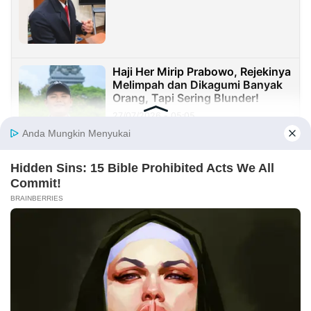
Haji Her Mirip Prabowo, Rejekinya
Melimpah dan Dikagumi Banyak
Orang, Tapi Sering Blunder!
27/07/2026 - 05:05
Sister City: Peluang Besar, tetapi
Implementasinya Masih Menjadi
Tantangan
23/07/2026 - 20:08
Sekolah Harus Berhenti Mengajar
untuk Nilai, Mulai Mendidik untuk