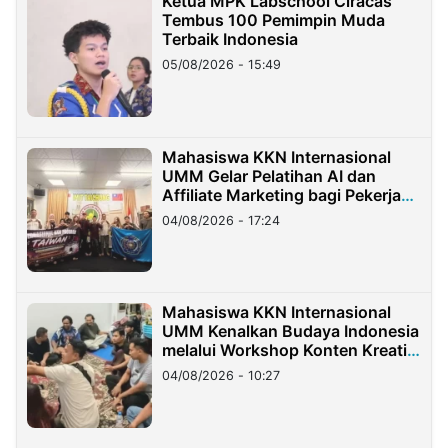
Ketua MPK Labschool Ciracas
Tembus 100 Pemimpin Muda
Terbaik Indonesia
05/08/2026 - 15:49
Mahasiswa KKN Internasional
UMM Gelar Pelatihan AI dan
Affiliate Marketing bagi Pekerja
Migran Indonesia di Taiwan
04/08/2026 - 17:24
Mahasiswa KKN Internasional
UMM Kenalkan Budaya Indonesia
melalui Workshop Konten Kreatif
di Taiwan
04/08/2026 - 10:27