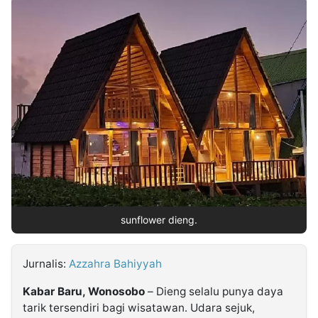
MULTIMEDIA
INDONESIA
Partner
Insight
Suara
Lens
Daily
Jalan
Idealita
Kita
Dinamikapost.com
Radar
Seedbacklink
NTB
Time
IDN
Jogja
Rakyat
News
Notice
Baru
Follow
Kabarbaru
sunflower dieng.
Jurnalis:
Azzahra Bahiyyah
Kabar Baru, Wonosobo
– Dieng selalu punya daya
tarik tersendiri bagi wisatawan. Udara sejuk,