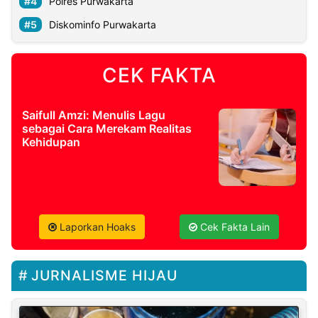
Polres Purwakarta
Diskominfo Purwakarta
CEK FAKTA
Saifull Amzi: Menulis Lagu
sebagai Cara Merekam Realitas
Kehidupan
Laporkan Hoaks
Cek Fakta Lain
JURNALISME HIJAU