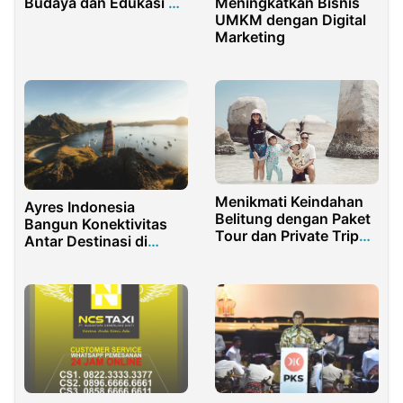
Budaya dan Edukasi di
Meningkatkan Bisnis
Bale Indung Rahayu
UMKM dengan Digital
Marketing
Menikmati Keindahan
Ayres Indonesia
Belitung dengan Paket
Bangun Konektivitas
Tour dan Private Trip
Antar Destinasi di
dari
Pulau Flores untuk
PanoramaBelitungTour.co
Meningkatkan
Pariwisata Lokal