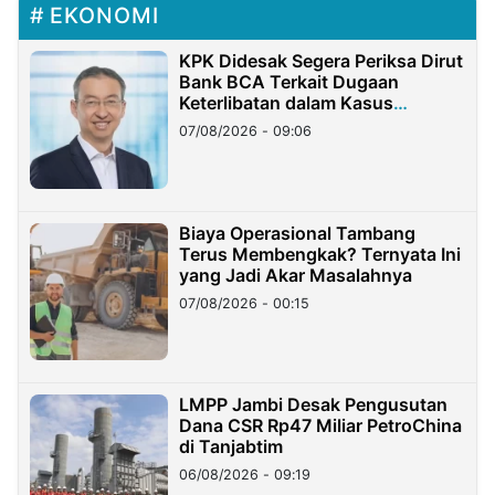
EKONOMI
KPK Didesak Segera Periksa Dirut
Bank BCA Terkait Dugaan
Keterlibatan dalam Kasus
Hilangnya Dana Nasabah Rp2,58
07/08/2026 - 09:06
Miliar
Biaya Operasional Tambang
Terus Membengkak? Ternyata Ini
yang Jadi Akar Masalahnya
07/08/2026 - 00:15
LMPP Jambi Desak Pengusutan
Dana CSR Rp47 Miliar PetroChina
di Tanjabtim
06/08/2026 - 09:19