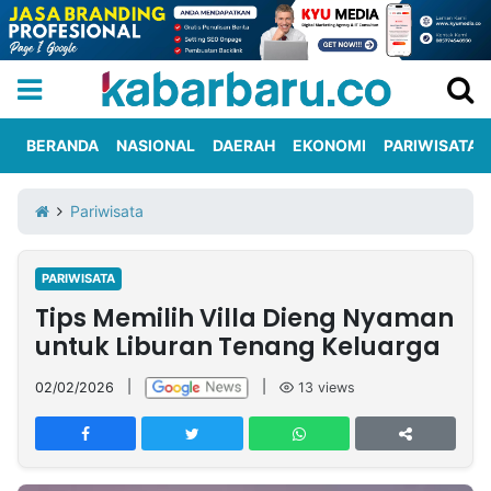
BERANDA
NASIONAL
DAERAH
EKONOMI
PARIWISATA
Informasi
KabarbaruTV
Kirim
Tentang
Pariwisata
Iklan
Berita
Kami
PARIWISATA
Berita
Tips Memilih Villa Dieng Nyaman
Nasional
International
Olahraga
Entertainment
Daerah
Pariwisata
Kuliner
Kolom
untuk Liburan Tenang Keluarga
02/02/2026
|
|
13
views
Network
PT
TREETAN