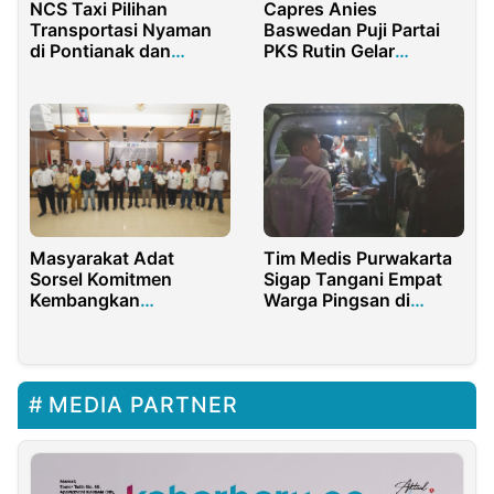
NCS Taxi Pilihan
Capres Anies
Transportasi Nyaman
Baswedan Puji Partai
di Pontianak dan
PKS Rutin Gelar
Singkawang
Pementasan Wayang
Tim Medis Purwakarta
Masyarakat Adat
Sigap Tangani Empat
Sorsel Komitmen
Warga Pingsan di
Kembangkan
Pertunjukan Air Mancur
Pariwisata
Sri Baduga
Berkelanjutan
MEDIA PARTNER