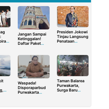
lag
Presiden Jokowi
Jangan Sampai
:
Tinjau Langsung
Ketinggalan!
iran
Penataan
Daftar Paket
engan
Kawasan Pantai
Umroh Terbaik
Bebas Parapat
2025 dari
Umi.Travel
it
Taman Balarea
Waspada!
Purwakarta,
Disporaparbud
g,
Surga Baru
Purwakarta
njungi
Kuliner UMKM
Peringatkan
bar
Risiko Bencana
Jelang Libur