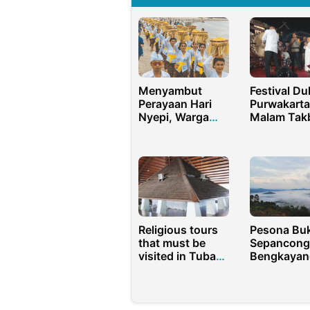
Menyambut
Festival Du
Perayaan Hari
Purwakarta
Nyepi, Warga
Malam Takb
Bali Laksanakan
Semarak d
Upacara Adat
Tradisi dan
Budaya
Religious tours
Pesona Buk
that must be
Sepancong
visited in Tuban
Bengkayan
Regency
Wajib Diku
Jika ke Kal