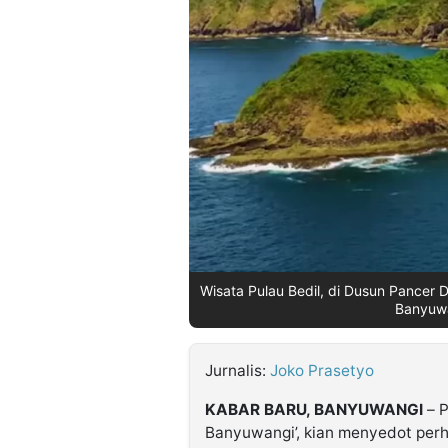
©
Kabarbaru.co
-
2026
PT.
Kabarbaru
Media
Holding
Wisata Pulau Bedil, di Dusun Pance
Banyuwa
Jurnalis:
Joko Prasetyo
KABAR BARU, BANYUWANGI
– P
Banyuwangi’, kian menyedot perh