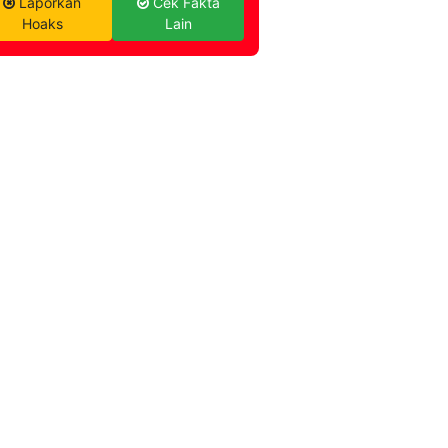
Laporkan
Cek Fakta
Hoaks
Lain