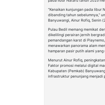
pada libur Nataru tahun 2025 men
“Kenaikan kunjungan pada libur
dibanding tahun sebelumnya,” u
Banyuwangi, Ainur Rofiq, Senin (
Pulau Bedil memang memikat deng
dikelilingi perairan jernih bergra
pemandangan karst di Piaynemo, 
menawarkan panorama alam memuk
hamparan pasir putih alami yang
Menurut Ainur Rofiq, peningkatan
Faktor promosi melalui digital m
Kabupaten (Pemkab) Banyuwangi, 
infrastruktur penunjang menjadi