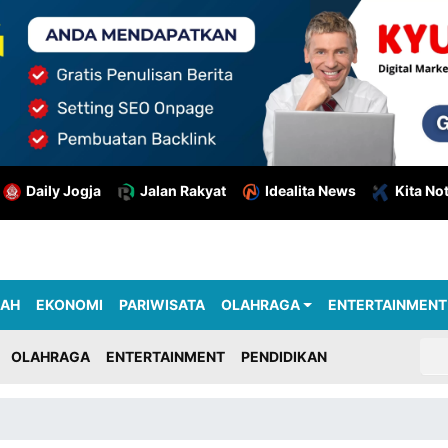
Daily Jogja
Jalan Rakyat
Idealita News
Kita No
RAH
EKONOMI
PARIWISATA
OLAHRAGA
ENTERTAINMENT
OLAHRAGA
ENTERTAINMENT
PENDIDIKAN