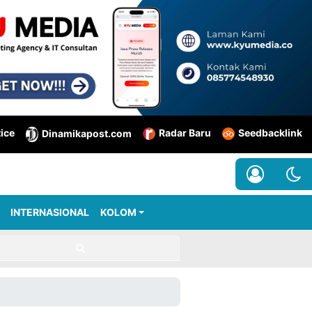
tice
Radar Baru
Seedbacklink
Dinamikapost.com
INTERNASIONAL
KOLOM