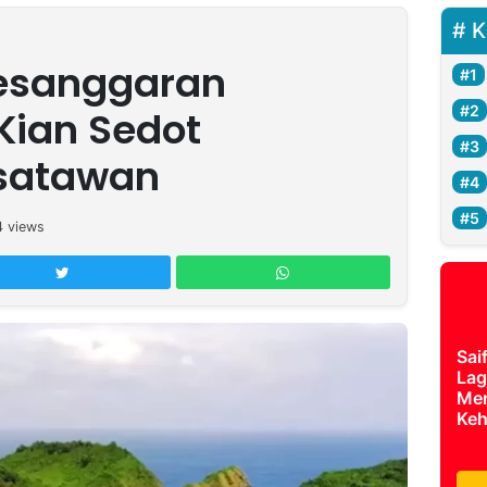
K
Pesanggaran
Kian Sedot
isatawan
4
views
Sai
Lag
Mer
Keh