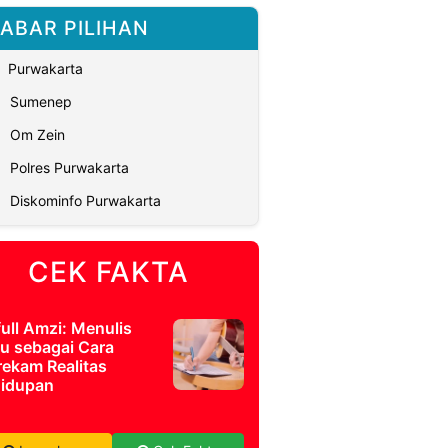
ABAR PILIHAN
Purwakarta
Sumenep
Om Zein
Polres Purwakarta
Diskominfo Purwakarta
CEK FAKTA
full Amzi: Menulis
u sebagai Cara
ekam Realitas
idupan