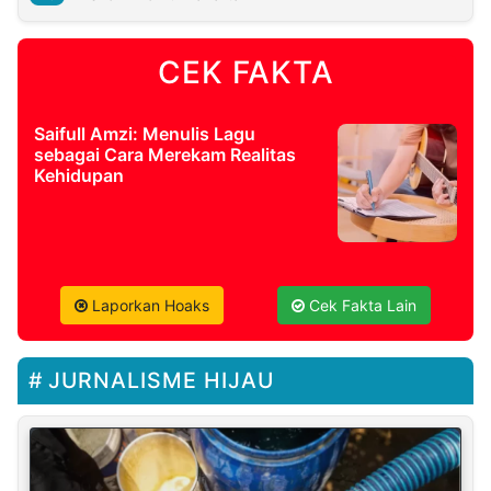
CEK FAKTA
Saifull Amzi: Menulis Lagu
sebagai Cara Merekam Realitas
Kehidupan
Laporkan Hoaks
Cek Fakta Lain
JURNALISME HIJAU