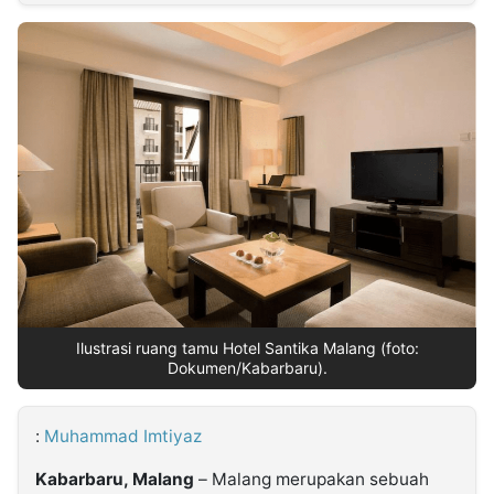
MULTIMEDIA
INDONESIA
Partner
Insight
Suara
Lens
Daily
Jalan
Idealita
Kita
Dinamikapost.com
Radar
Seedbacklink
NTB
Time
IDN
Jogja
Rakyat
News
Notice
Baru
Follow
Kabarbaru
Ilustrasi ruang tamu Hotel Santika Malang (foto:
Dokumen/Kabarbaru).
:
Muhammad Imtiyaz
Kabarbaru, Malang
– Malang merupakan sebuah