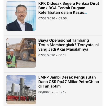
KPK Didesak Segera Periksa Dirut
Bank BCA Terkait Dugaan
Keterlibatan dalam Kasus
Hilangnya Dana Nasabah Rp2,58
07/08/2026 - 09:06
Miliar
Biaya Operasional Tambang
Terus Membengkak? Ternyata Ini
yang Jadi Akar Masalahnya
07/08/2026 - 00:15
LMPP Jambi Desak Pengusutan
Dana CSR Rp47 Miliar PetroChina
di Tanjabtim
06/08/2026 - 09:19