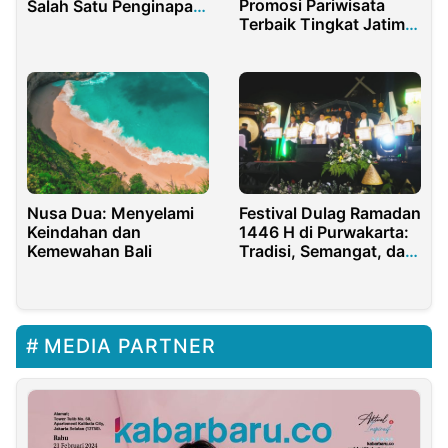
Promosi Pariwisata
Salah Satu Penginapan
Terbaik Tingkat Jatim
Paling Tak Terlupakan
2025
di Dunia oleh
TripAdvisor
Nusa Dua: Menyelami
Festival Dulag Ramadan
Keindahan dan
1446 H di Purwakarta:
Kemewahan Bali
Tradisi, Semangat, dan
Prestasi dalam Gema
Takbir
MEDIA PARTNER