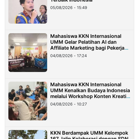
05/08/2026 - 15:49
Mahasiswa KKN Internasional
UMM Gelar Pelatihan AI dan
Affiliate Marketing bagi Pekerja
Migran Indonesia di Taiwan
04/08/2026 - 17:24
Mahasiswa KKN Internasional
UMM Kenalkan Budaya Indonesia
melalui Workshop Konten Kreatif
di Taiwan
04/08/2026 - 10:27
KKN Berdampak UMM Kelompok
167 Jalin Kolaborasi dengan SDN