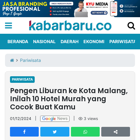
BERANDA
NASIONAL
DAERAH
EKONOMI
PARIWISATA
Informasi
KabarbaruTV
Kirim
Tentang
Pariwisata
Iklan
Berita
Kami
PARIWISATA
Berita
Pengen Liburan ke Kota Malang,
Nasional
International
Olahraga
Entertainment
Daerah
Pariwisata
Kuliner
Kolom
Inilah 10 Hotel Murah yang
Cocok Buat Kamu
Network
01/12/2024
|
|
3
views
PT
TREETAN