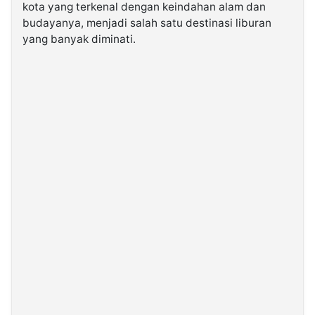
kota yang terkenal dengan keindahan alam dan
budayanya, menjadi salah satu destinasi liburan
©
yang banyak diminati.
Kabarbaru.co
-
2026
PT.
Kabarbaru
Media
Holding