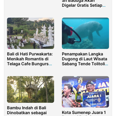
Sri Baduga Akan
Efisien
Digelar Gratis Setiap
Malam Minggu
Bali di Hati Purwakarta:
Penampakan Langka
Menikah Romantis di
Dugong di Laut Wisata
Telaga Cafe Bungursari
Sabang Tende Tolitoli:
Lake Park
Pentingnya Pelestarian
Ekosistem Laut
Bambu Indah di Bali
Kota Sumenep Juara 1
Dinobatkan sebagai