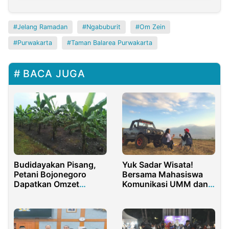
Jelang Ramadan
Ngabuburit
Om Zein
Purwakarta
Taman Balarea Purwakarta
BACA JUGA
Budidayakan Pisang,
Yuk Sadar Wisata!
Petani Bojonegoro
Bersama Mahasiswa
Dapatkan Omzet
Komunikasi UMM dan
Ratusan Juta
Influencer Muda di
Wisata Trip Jip Bukit
Jengkoang