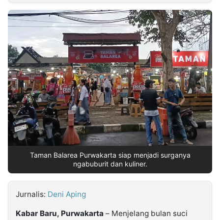
MULTIMEDIA
INDONESIA
Partner
Insight
Suara
Lens
Daily
Jalan
Idealita
Kita
Dinamikapost.com
Radar
Seedbacklink
NTB
Time
IDN
Jogja
Rakyat
News
Notice
Baru
Follow
Kabarbaru
Taman Balarea Purwakarta siap menjadi surganya
ngabuburit dan kuliner.
Jurnalis:
Deni Aping
Kabar Baru, Purwakarta
– Menjelang bulan suci