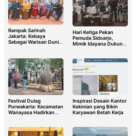
Rampak Sarinah
Hari Ketiga Pekan
Jakarta: Kebaya
Pemuda Sidoarjo,
Sebagai Warisan Dunia
Mimik Idayana Dukung
Tak Benda UNESCO
Aktivitas Kepemudaan
Festival Dulag
Inspirasi Desain Kantor
Purwakarta: Kecamatan
Kekinian yang Bikin
Wanayasa Hadirkan
Karyawan Betah Kerja
Harmoni Alam dan
Religi