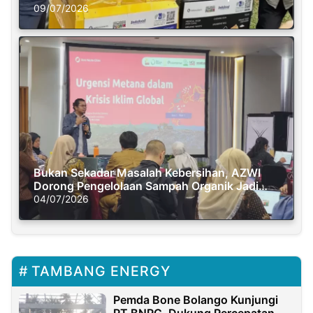
Semasa Piknik
09/07/2026
Bukan Sekadar Masalah Kebersihan, AZWI
Dorong Pengelolaan Sampah Organik Jadi
Solusi Krisis Iklim
04/07/2026
TAMBANG ENERGY
Pemda Bone Bolango Kunjungi
PT BNPG, Dukung Percepatan