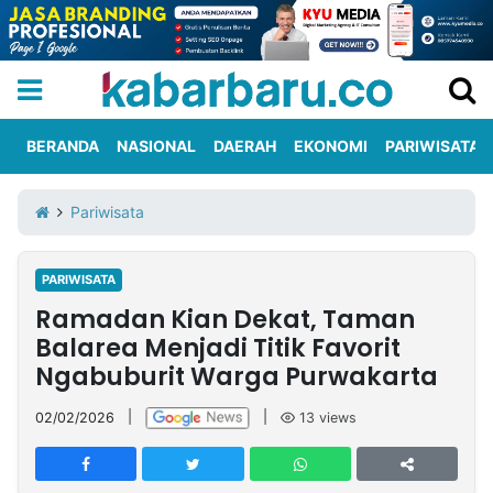
BERANDA
NASIONAL
DAERAH
EKONOMI
PARIWISATA
Informasi
KabarbaruTV
Kirim
Tentang
Pariwisata
Iklan
Berita
Kami
PARIWISATA
Berita
Ramadan Kian Dekat, Taman
Nasional
International
Olahraga
Entertainment
Daerah
Pariwisata
Kuliner
Kolom
Balarea Menjadi Titik Favorit
Ngabuburit Warga Purwakarta
Network
02/02/2026
|
|
13
views
PT
TREETAN