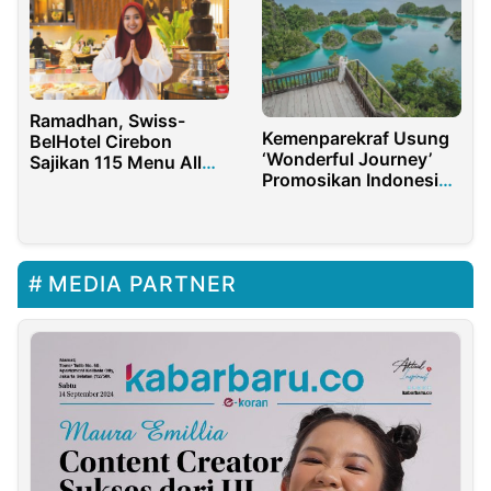
Ramadhan, Swiss-
Kemenparekraf Usung
BelHotel Cirebon
‘Wonderful Journey’
Sajikan 115 Menu All
Promosikan Indonesia
You Can Eat, Live
di WTM London 2021
Music dan Beragam
Lomba Religi
MEDIA PARTNER