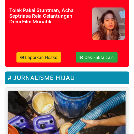
Tolak Pakai Stuntman, Acha
Septriasa Rela Gelantungan
Demi Film Munafik
Laporkan Hoaks
Cek Fakta Lain
JURNALISME HIJAU