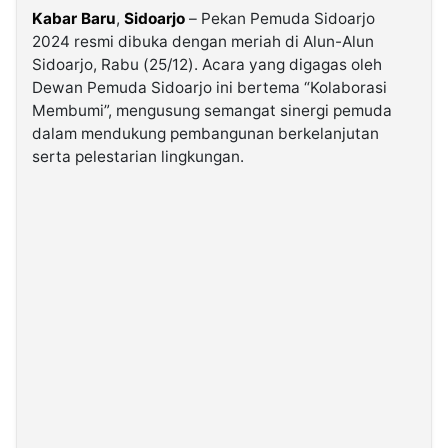
Kabar Baru
,
Sidoarjo
– Pekan Pemuda Sidoarjo
2024 resmi dibuka dengan meriah di Alun-Alun
©
Kabarbaru.co
Sidoarjo, Rabu (25/12). Acara yang digagas oleh
-
Dewan Pemuda Sidoarjo ini bertema “Kolaborasi
2026
Membumi”, mengusung semangat sinergi pemuda
dalam mendukung pembangunan berkelanjutan
PT.
serta pelestarian lingkungan.
Kabarbaru
Media
Holding