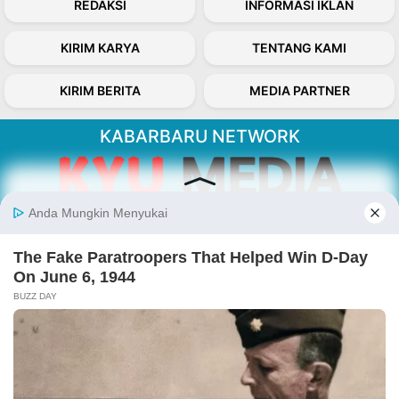
REDAKSI
INFORMASI IKLAN
KIRIM KARYA
TENTANG KAMI
KIRIM BERITA
MEDIA PARTNER
KABARBARU NETWORK
About Our Kabarbaru.co
Kabarbaru.co menyajikan berita aktual dan
inspiratif dari sudut pandang berbaik sangka
serta terverifikasi dari sumber yang tepat.
Follow Kabarbaru