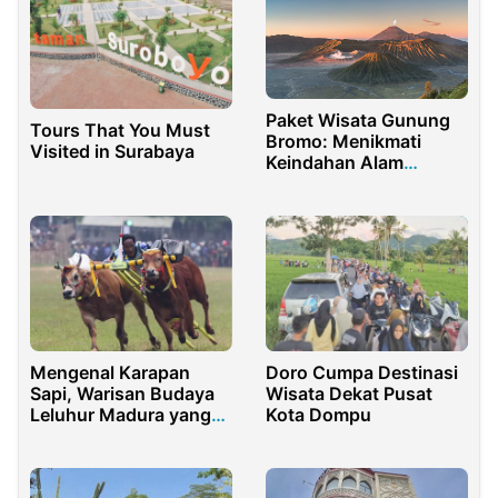
Paket Wisata Gunung
Tours That You Must
Bromo: Menikmati
Visited in Surabaya
Keindahan Alam
dengan Paket Open
Trip Bromo
Mengenal Karapan
Doro Cumpa Destinasi
Sapi, Warisan Budaya
Wisata Dekat Pusat
Leluhur Madura yang
Kota Dompu
Kini Mendunia