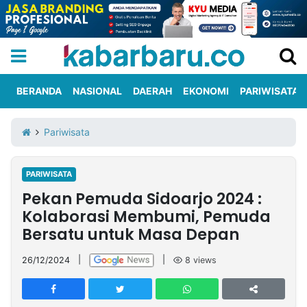
BERANDA
NASIONAL
DAERAH
EKONOMI
PARIWISATA
Informasi
KabarbaruTV
Kirim
Tentang
Pariwisata
Iklan
Berita
Kami
PARIWISATA
Berita
Pekan Pemuda Sidoarjo 2024 :
Nasional
International
Olahraga
Entertainment
Daerah
Pariwisata
Kuliner
Kolom
Kolaborasi Membumi, Pemuda
Bersatu untuk Masa Depan
Network
26/12/2024
|
|
8
views
PT
TREETAN