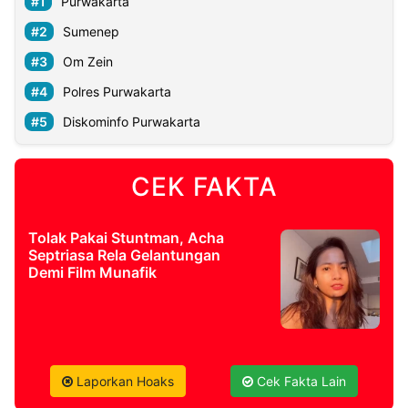
Purwakarta
Sumenep
Om Zein
Polres Purwakarta
Diskominfo Purwakarta
CEK FAKTA
Tolak Pakai Stuntman, Acha
Septriasa Rela Gelantungan
Demi Film Munafik
Laporkan Hoaks
Cek Fakta Lain