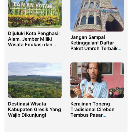
Dijuluki Kota Penghasil
Jangan Sampai
Alam, Jember Miliki
Ketinggalan! Daftar
Wisata Edukasi dan
Paket Umroh Terbaik
Literasi
2025 dari Umi.Travel
Destinasi Wisata
Kerajinan Topeng
Kabupaten Gresik Yang
Tradisional Cirebon
Wajib Dikunjungi
Tembus Pasar
Mancanegara