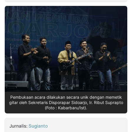
MULTIMEDIA
INDONESIA
Partner
Insight
Suara
Lens
Daily
Jalan
Idealita
Kita
Dinamikapost.com
Radar
Seedbacklink
NTB
Time
IDN
Jogja
Rakyat
News
Notice
Baru
Follow
Kabarbaru
Pembukaan acara dilakukan secara unik dengan memetik
gitar oleh Sekretaris Disporapar Sidoarjo, Ir. Ribut Suprapto
(Foto : Kabarbaru/Ist).
Jurnalis:
Sugianto