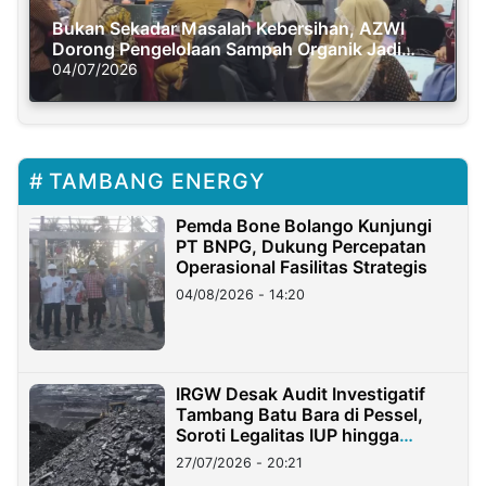
Bukan Sekadar Masalah Kebersihan, AZWI
Dorong Pengelolaan Sampah Organik Jadi
Solusi Krisis Iklim
04/07/2026
TAMBANG ENERGY
Pemda Bone Bolango Kunjungi
PT BNPG, Dukung Percepatan
Operasional Fasilitas Strategis
04/08/2026 - 14:20
IRGW Desak Audit Investigatif
Tambang Batu Bara di Pessel,
Soroti Legalitas IUP hingga
Stockpile
27/07/2026 - 20:21