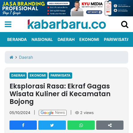
BERANDA
NASIONAL
DAERAH
EKONOMI
PARIWISATA
Informasi
KabarbaruTV
Kirim
Tentang
Daerah
Iklan
Berita
Kami
DAERAH
EKONOMI
PARIWISATA
Berita
Eksplorasi Rasa: Ekraf Gagas
Nasional
International
Olahraga
Entertainment
Daerah
Pariwisata
Kuliner
Kolom
Wisata Kuliner di Kecamatan
Bojong
Network
05/10/2024
|
|
2
views
PT
TREETAN