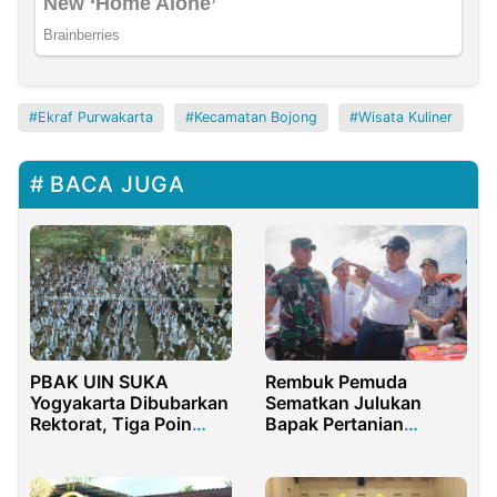
Ekraf Purwakarta
Kecamatan Bojong
Wisata Kuliner
BACA JUGA
PBAK UIN SUKA
Rembuk Pemuda
Yogyakarta Dibubarkan
Sematkan Julukan
Rektorat, Tiga Poin
Bapak Pertanian
Sikap Tegas DEMA FSH
Modern Indonesia
Untuk Amran Sulaiman