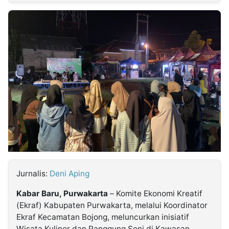
MULTIMEDIA
INDONESIA
Partner
Insight
Suara
Lens
Daily
Jalan
Idealita
Kita
Dinamikapost.com
Radar
Seedbacklink
NTB
Time
IDN
Jogja
Rakyat
News
Notice
Baru
Follow
Kabarbaru
Jurnalis:
Deni Aping
Kabar Baru, Purwakarta
– Komite Ekonomi Kreatif
(Ekraf) Kabupaten Purwakarta, melalui Koordinator
Ekraf Kecamatan Bojong, meluncurkan inisiatif
Wisata Kuliner dan Panggung Seni di Kawasan