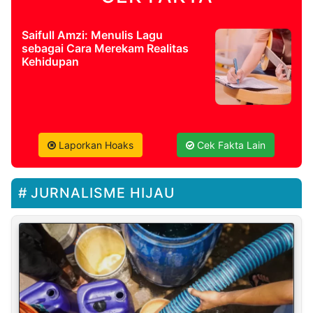
Saifull Amzi: Menulis Lagu
sebagai Cara Merekam Realitas
Kehidupan
Laporkan Hoaks
Cek Fakta Lain
JURNALISME HIJAU