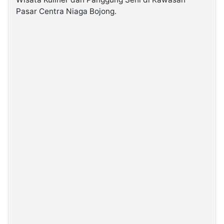
Pasar Centra Niaga Bojong.
©
Kabarbaru.co
-
2026
PT.
Kabarbaru
Media
Holding