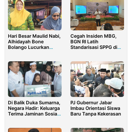
Hari Besar Maulid Nabi,
Cegah Insiden MBG,
Alhidayah Bone
BGN RI Latih
Bolango Lucurkan
Standarisasi SPPG di
Program Jumat Berkah
Pulau Lombok
Rutin
PJ Gubernur Jabar
Di Balik Duka Sumarna,
Imbau Orientasi Siswa
Negara Hadir: Keluarga
Baru Tanpa Kekerasan
Terima Jaminan Sosial
Rp418 Juta