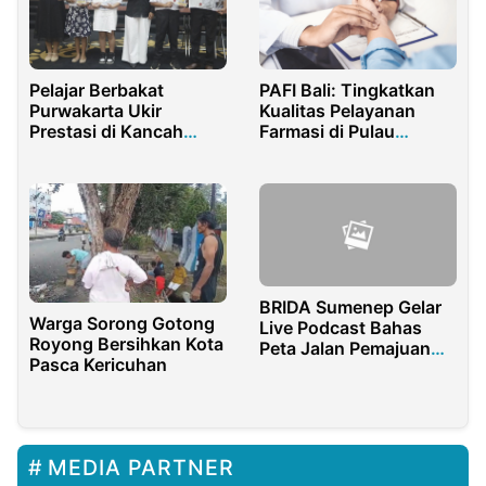
PAFI Bali: Tingkatkan
Pelajar Berbakat
Kualitas Pelayanan
Purwakarta Ukir
Farmasi di Pulau
Prestasi di Kancah
Dewata
Dunia, Ketua DPRD
Diminta Perhatian Lebih
BRIDA Sumenep Gelar
Warga Sorong Gotong
Live Podcast Bahas
Royong Bersihkan Kota
Peta Jalan Pemajuan
Pasca Kericuhan
IPTEK 2025-2029
MEDIA PARTNER