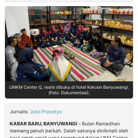
MULTIMEDIA
INDONESIA
Partner
Insight
Suara
Lens
Daily
Jalan
Idealita
Kita
Dinamikapost.com
Radar
Seedbacklink
NTB
Time
IDN
Jogja
Rakyat
News
Notice
Baru
Follow
Kabarbaru
UMKM Center Q, resmi dibuka di hotel Kokoon Banyuwangi.
(Foto: Dokumentasi).
Jurnalis:
Joko Prasetyo
KABAR BARU, BANYUWANGI
– Bulan Ramadhan
memang penuh berkah. Salah satunya dinikmati oleh
para emak-emak yang tergabung dalam UKM Center