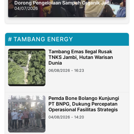
Dorong Pengelolaan Sampah Organik Jadi
Solusi Krisis Iklim
04/07/2026
TAMBANG ENERGY
Tambang Emas Ilegal Rusak
TNKS Jambi, Hutan Warisan
Dunia
06/08/2026 - 16:23
Pemda Bone Bolango Kunjungi
PT BNPG, Dukung Percepatan
Operasional Fasilitas Strategis
04/08/2026 - 14:20