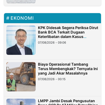
EKONOMI
KPK Didesak Segera Periksa Dirut
Bank BCA Terkait Dugaan
Keterlibatan dalam Kasus
Hilangnya Dana Nasabah Rp2,58
07/08/2026 - 09:06
Miliar
Biaya Operasional Tambang
Terus Membengkak? Ternyata Ini
yang Jadi Akar Masalahnya
07/08/2026 - 00:15
LMPP Jambi Desak Pengusutan