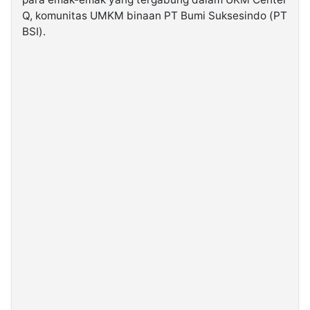
Q, komunitas UMKM binaan PT Bumi Suksesindo (PT
BSI).
©
Kabarbaru.co
-
2026
PT.
Kabarbaru
Media
Holding