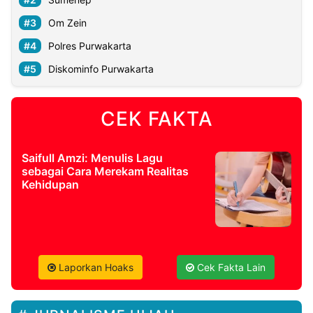
Om Zein
Polres Purwakarta
Diskominfo Purwakarta
CEK FAKTA
Saifull Amzi: Menulis Lagu
sebagai Cara Merekam Realitas
Kehidupan
Laporkan Hoaks
Cek Fakta Lain