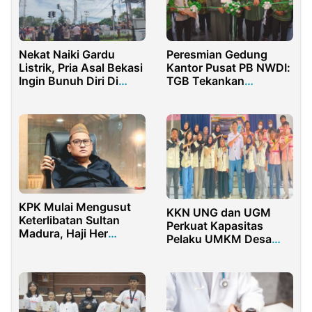
Nekat Naiki Gardu
Peresmian Gedung
Listrik, Pria Asal Bekasi
Kantor Pusat PB NWDI:
Ingin Bunuh Diri Di
TGB Tekankan
Ketapang
kKepahaman untuk
Kemaslahatan Umat
KPK Mulai Mengusut
KKN UNG dan UGM
Keterlibatan Sultan
Perkuat Kapasitas
Madura, Haji Her
Pelaku UMKM Desa
Terkait Dugaan TPPU
Botutonuo Bersama
dan Cukai Rokok