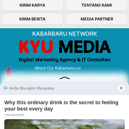
KIRIM KARYA
TENTANG KAMI
KIRIM BERITA
MEDIA PARTNER
KABARBARU NETWORK
About Our Kabarbaru.co
Kabarbaru.co menyajikan berita aktual dan
inspiratif dari sudut pandang berbaik sangka
serta terverifikasi dari sumber yang tepat.
Follow Kabarbaru