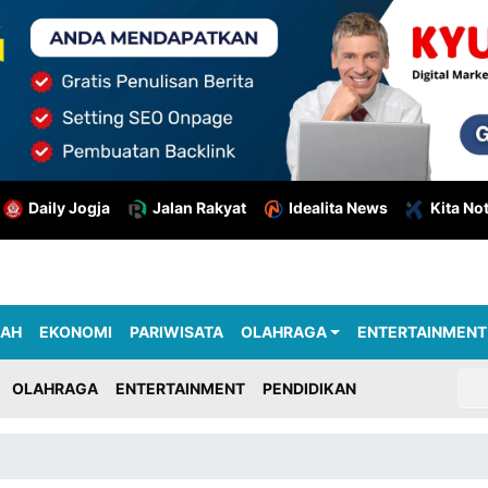
Daily Jogja
Jalan Rakyat
Idealita News
Kita No
RAH
EKONOMI
PARIWISATA
OLAHRAGA
ENTERTAINMENT
OLAHRAGA
ENTERTAINMENT
PENDIDIKAN