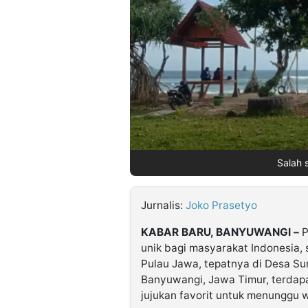
©
Kabarbaru.co
-
2026
PT.
Kabarbaru
Media
Holding
Salah 
Jurnalis:
Joko Prasetyo
KABAR BARU, BANYUWANGI –
P
unik bagi masyarakat Indonesia, 
Pulau Jawa, tepatnya di Desa S
Banyuwangi, Jawa Timur, terdapa
jujukan favorit untuk menunggu 