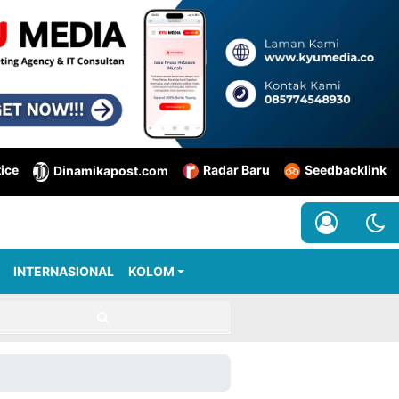
tice
Radar Baru
Seedbacklink
Dinamikapost.com
INTERNASIONAL
KOLOM