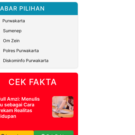
ABAR PILIHAN
Purwakarta
Sumenep
Om Zein
Polres Purwakarta
Diskominfo Purwakarta
CEK FAKTA
full Amzi: Menulis
u sebagai Cara
ekam Realitas
idupan