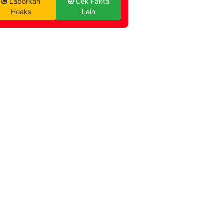
Laporkan
Cek Fakta
Hoaks
Lain