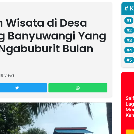
K
n Wisata di Desa
g Banyuwangi Yang
Ngabuburit Bulan
18
views
Sai
Lag
Mer
Keh