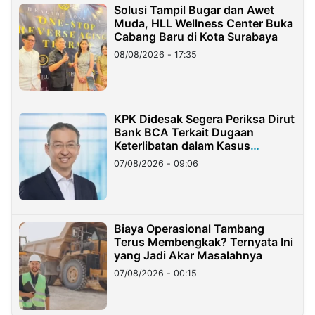
Solusi Tampil Bugar dan Awet
Muda, HLL Wellness Center Buka
Cabang Baru di Kota Surabaya
08/08/2026 - 17:35
KPK Didesak Segera Periksa Dirut
Bank BCA Terkait Dugaan
Keterlibatan dalam Kasus
Hilangnya Dana Nasabah Rp2,58
07/08/2026 - 09:06
Miliar
Biaya Operasional Tambang
Terus Membengkak? Ternyata Ini
yang Jadi Akar Masalahnya
07/08/2026 - 00:15