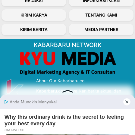
REDAKSI
INFORMASI IKLAN
KIRIM KARYA
TENTANG KAMI
KIRIM BERITA
MEDIA PARTNER
KABARBARU NETWORK
About Our Kabarbaru.co
Kabarbaru.co menyajikan berita aktual dan
inspiratif dari sudut pandang berbaik sangka
serta terverifikasi dari sumber yang tepat.
Follow Kabarbaru