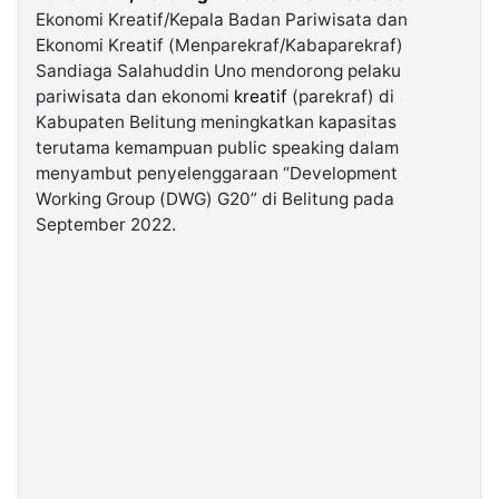
Ekonomi Kreatif/Kepala Badan Pariwisata dan
Ekonomi Kreatif (Menparekraf/Kabaparekraf)
©
Sandiaga Salahuddin Uno mendorong pelaku
Kabarbaru.co
-
pariwisata dan ekonomi
kreatif
(parekraf) di
2026
Kabupaten Belitung meningkatkan kapasitas
terutama kemampuan public speaking dalam
PT.
menyambut penyelenggaraan “Development
Kabarbaru
Media
Working Group (DWG) G20” di Belitung pada
Holding
September 2022.