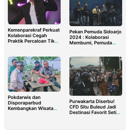
Kemenparekraf Perkuat
Pekan Pemuda Sidoarjo
Kolaborasi Cegah
2024 : Kolaborasi
Praktik Percaloan Tiket
Membumi, Pemuda
Konser
Bersatu untuk Masa
Depan
Pokdarwis dan
Purwakarta Diserbu!
Disporaparbud
CFD Situ Buleud Jadi
Kembangkan Wisata
Destinasi Favorit Setiap
Alternatif di Waduk
Akhir Pekan
Jatiluhur