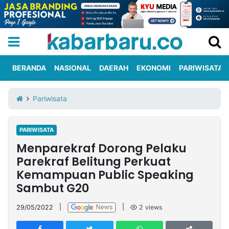
BERANDA
NASIONAL
DAERAH
EKONOMI
PARIWISATA
Informasi
KabarbaruTV
Kirim
Tentang
Pariwisata
Iklan
Berita
Kami
PARIWISATA
Berita
Menparekraf Dorong Pelaku
Nasional
International
Olahraga
Entertainment
Daerah
Pariwisata
Kuliner
Kolom
Parekraf Belitung Perkuat
Kemampuan Public Speaking
Sambut G20
Network
29/05/2022
|
|
2
views
PT
TREETAN