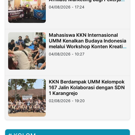
Migran Indonesia di Taiwan
04/08/2026 - 17:24
Mahasiswa KKN Internasional
UMM Kenalkan Budaya Indonesia
melalui Workshop Konten Kreatif
di Taiwan
04/08/2026 - 10:27
KKN Berdampak UMM Kelompok
167 Jalin Kolaborasi dengan SDN
1 Karangrejo
02/08/2026 - 19:20