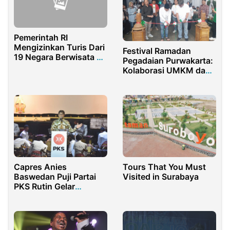
Pemerintah RI
Mengizinkan Turis Dari
Festival Ramadan
19 Negara Berwisata ke
Pegadaian Purwakarta:
Bali dan Kepri
Kolaborasi UMKM dan
Pemerintah, Hadirkan
Promo Menarik!
Capres Anies
Tours That You Must
Baswedan Puji Partai
Visited in Surabaya
PKS Rutin Gelar
Pementasan Wayang