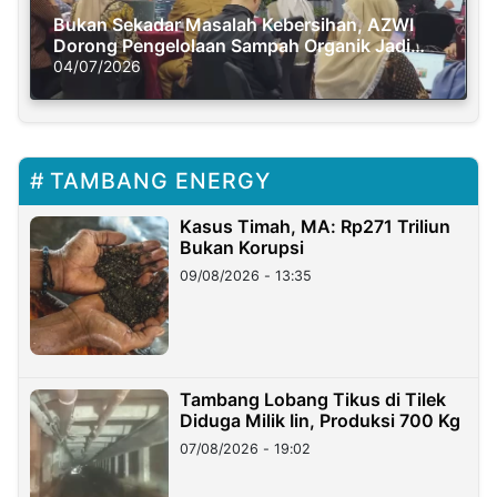
Bukan Sekadar Masalah Kebersihan, AZWI
Dorong Pengelolaan Sampah Organik Jadi
Solusi Krisis Iklim
04/07/2026
TAMBANG ENERGY
Kasus Timah, MA: Rp271 Triliun
Bukan Korupsi
09/08/2026 - 13:35
Tambang Lobang Tikus di Tilek
Diduga Milik Iin, Produksi 700 Kg
07/08/2026 - 19:02