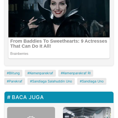
Blitung
Kemenparekraf
Kemenparekraf RI
Parekraf
Sandiaga Salahuddin Uno
Sandiaga Uno
BACA JUGA