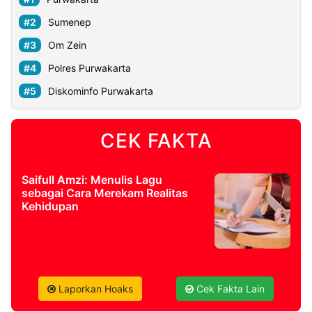
Sumenep
Om Zein
Polres Purwakarta
Diskominfo Purwakarta
CEK FAKTA
Saifull Amzi: Menulis Lagu
sebagai Cara Merekam Realitas
Kehidupan
Laporkan Hoaks
Cek Fakta Lain