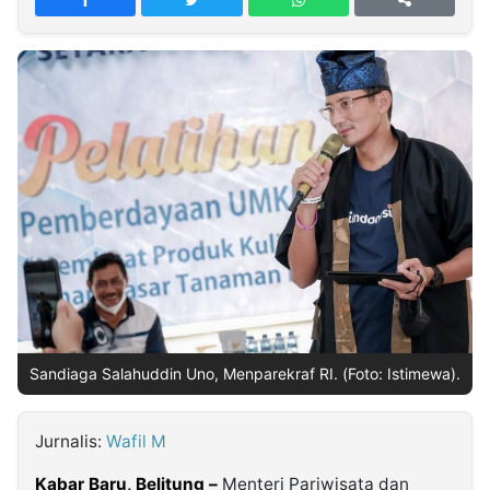
MULTIMEDIA
INDONESIA
Partner
Insight
Suara
Lens
Daily
Jalan
Idealita
Kita
Dinamikapost.com
Radar
Seedbacklink
NTB
Time
IDN
Jogja
Rakyat
News
Notice
Baru
Follow
Kabarbaru
Sandiaga Salahuddin Uno, Menparekraf RI. (Foto: Istimewa).
Jurnalis:
Wafil M
Kabar Baru, Belitung –
Menteri Pariwisata dan