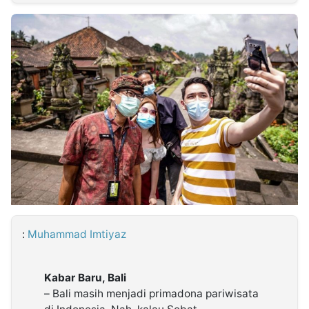
MULTIMEDIA
INDONESIA
Partner
Insight
Suara
Lens
Daily
Jalan
Idealita
Kita
Radar
Seedbacklink
NTB
Time
IDN
Jogja
Rakyat
News
Notice
Baru
Follow
Kabarbaru
:
Muhammad Imtiyaz
Kabar Baru, Bali
– Bali masih menjadi primadona pariwisata