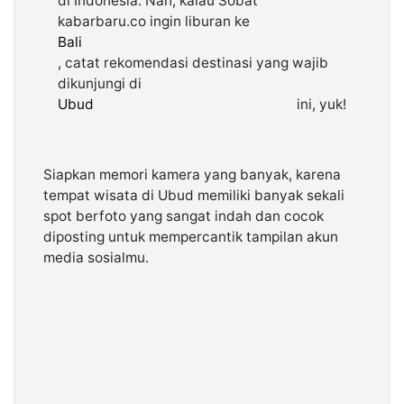
di Indonesia. Nah, kalau Sobat
kabarbaru.co ingin liburan ke
Bali
©
Kabarbaru.co
, catat rekomendasi destinasi yang wajib
-
2026
dikunjungi di
Ubud
ini, yuk!
PT.
Kabarbaru
Media
Holding
Siapkan memori kamera yang banyak, karena
tempat wisata di Ubud memiliki banyak sekali
spot berfoto yang sangat indah dan cocok
diposting untuk mempercantik tampilan akun
media sosialmu.