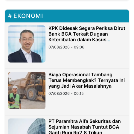
EKONOMI
KPK Didesak Segera Periksa Dirut
Bank BCA Terkait Dugaan
Keterlibatan dalam Kasus
Hilangnya Dana Nasabah Rp2,58
07/08/2026 - 09:06
Miliar
Biaya Operasional Tambang
Terus Membengkak? Ternyata Ini
yang Jadi Akar Masalahnya
07/08/2026 - 00:15
PT Paramitra Alfa Sekuritas dan
Sejumlah Nasabah Tuntut BCA
Ganti Rugi Rp2,8 Triliun