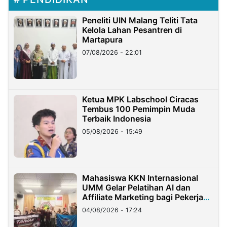
Peneliti UIN Malang Teliti Tata
Kelola Lahan Pesantren di
Martapura
07/08/2026 - 22:01
Ketua MPK Labschool Ciracas
Tembus 100 Pemimpin Muda
Terbaik Indonesia
05/08/2026 - 15:49
Mahasiswa KKN Internasional
UMM Gelar Pelatihan AI dan
Affiliate Marketing bagi Pekerja
Migran Indonesia di Taiwan
04/08/2026 - 17:24