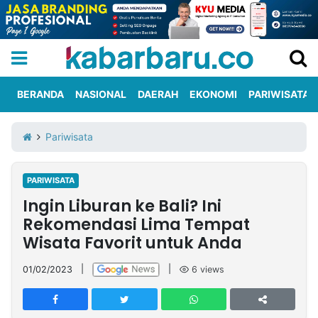
BERANDA
NASIONAL
DAERAH
EKONOMI
PARIWISATA
Informasi
KabarbaruTV
Kirim
Tentang
Pariwisata
Iklan
Berita
Kami
PARIWISATA
Berita
Ingin Liburan ke Bali? Ini
Nasional
International
Olahraga
Entertainment
Daerah
Pariwisata
Kuliner
Kolom
Rekomendasi Lima Tempat
Wisata Favorit untuk Anda
Network
01/02/2023
|
|
6
views
PT
TREETAN