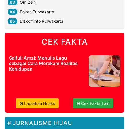
Om Zein
Polres Purwakarta
Diskominfo Purwakarta
CEK FAKTA
Saifull Amzi: Menulis Lagu
sebagai Cara Merekam Realitas
Kehidupan
Laporkan Hoaks
Cek Fakta Lain
JURNALISME HIJAU