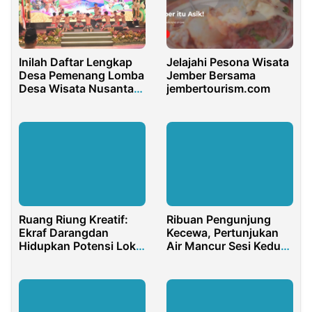
Inilah Daftar Lengkap
Jelajahi Pesona Wisata
Desa Pemenang Lomba
Jember Bersama
Desa Wisata Nusantara
jembertourism.com
2024
Ruang Riung Kreatif:
Ribuan Pengunjung
Ekraf Darangdan
Kecewa, Pertunjukan
Hidupkan Potensi Lokal
Air Mancur Sesi Kedua
dan Perkuat Ekonomi
Tak Sesuai Jadwal
Purwakarta