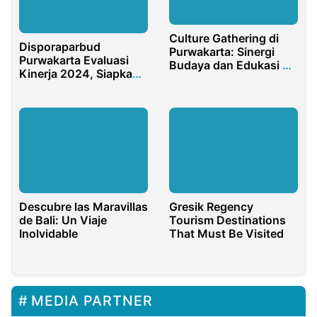
Culture Gathering di
Disporaparbud
Purwakarta: Sinergi
Purwakarta Evaluasi
Budaya dan Edukasi di
Kinerja 2024, Siapkan
Bale Indung Rahayu
Strategi Baru untuk
Pariwisata 2025
Gresik Regency
Descubre las Maravillas
Tourism Destinations
de Bali: Un Viaje
That Must Be Visited
Inolvidable
MEDIA PARTNER