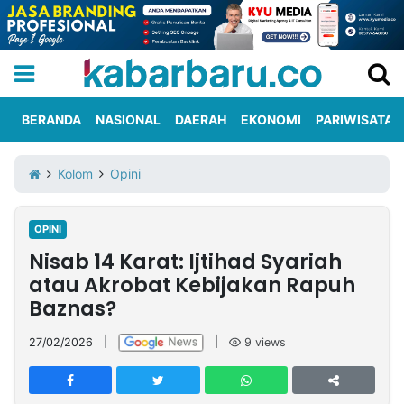
BERANDA
NASIONAL
DAERAH
EKONOMI
PARIWISATA
Informasi
KabarbaruTV
Kirim
Tentang
Kolom
Opini
Iklan
Berita
Kami
OPINI
Berita
Nisab 14 Karat: Ijtihad Syariah
Nasional
International
Olahraga
Entertainment
Daerah
Pariwisata
Kuliner
Kolom
atau Akrobat Kebijakan Rapuh
Baznas?
Network
27/02/2026
|
|
9
views
PT
TREETAN