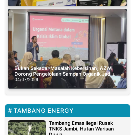
Bukan Sekadar Masalah Kebersihan, AZWI
Dorong Pengelolaan Sampah Organik Jadi
Solusi Krisis Iklim
04/07/2026
TAMBANG ENERGY
Tambang Emas Ilegal Rusak
TNKS Jambi, Hutan Warisan
Dunia