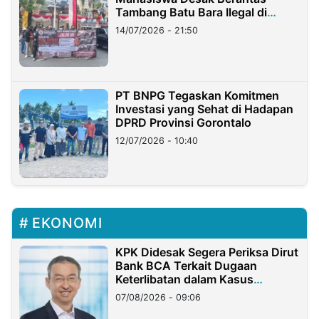
Tambang Batu Bara Ilegal di
Lampung
14/07/2026 - 21:50
PT BNPG Tegaskan Komitmen
Investasi yang Sehat di Hadapan
DPRD Provinsi Gorontalo
12/07/2026 - 10:40
EKONOMI
KPK Didesak Segera Periksa Dirut
Bank BCA Terkait Dugaan
Keterlibatan dalam Kasus
Hilangnya Dana Nasabah Rp2,58
07/08/2026 - 09:06
Miliar