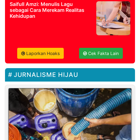
Saifull Amzi: Menulis Lagu
sebagai Cara Merekam Realitas
Kehidupan
Laporkan Hoaks
Cek Fakta Lain
JURNALISME HIJAU