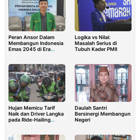
Peran Ansor Dalam
Logika vs Nilai:
Membangun Indonesia
Masalah Serius di
Emas 2045 di Era
Tubuh Kader PMII
Disrupsi dan Bonus
Demografi
Hujan Memicu Tarif
Daulah Santri
Naik dan Driver Langka
Bersinergi Membangun
pada Ride-Hailing
Negeri
Modern