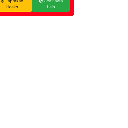
Laporkan
Cek Fakta
Hoaks
Lain