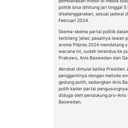
pembahasan intesn di media so
politik bisa dihitung jari tinggal
diselenggarakan, sesuai jadwal d
Februari 2024.
Skema-skema partai politik dal
terbilang ‘jelas’, pasalnya lawan
aroma Pilpres 2024 mendatang y
wacana ini, sudah terendus ke pub
Prabowo, Anis Baswedan dan Ga
Akrobat dimulai ketika Preside
penggantinya dengan metode end
gedung putih, sedangkan Anis B
putih kader partai pengusungny
diduga oleh pendukung pro-Anis 
Baswedan.