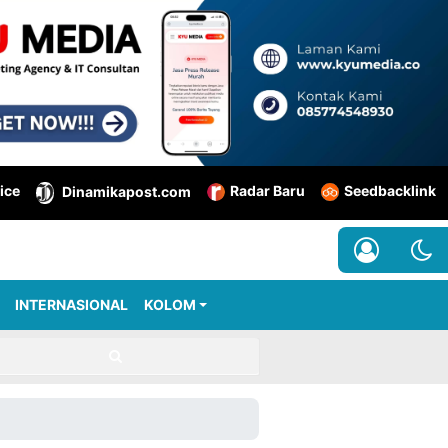
ice
Radar Baru
Seedbacklink
Dinamikapost.com
INTERNASIONAL
KOLOM