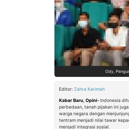
©
Kabarbaru.co
-
2026
PT.
Kabarbaru
Media
Holding
Ody, Pengur
Editor:
Zahra Karimah
Kabar Baru, Opini-
Indonesia d
perbedaan, tanah pijakan ini juga
warga negara dengan menjunjung 
tentram menjadi nilai tawar kepa
menjadi integrasi sosial.