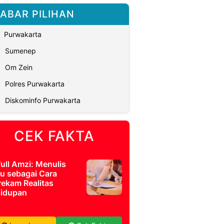
ABAR PILIHAN
Purwakarta
Sumenep
Om Zein
Polres Purwakarta
Diskominfo Purwakarta
CEK FAKTA
full Amzi: Menulis
u sebagai Cara
ekam Realitas
idupan