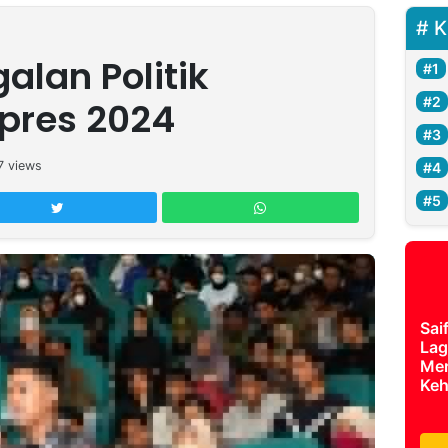
K
alan Politik
lpres 2024
7
views
Sai
Lag
Mer
Keh