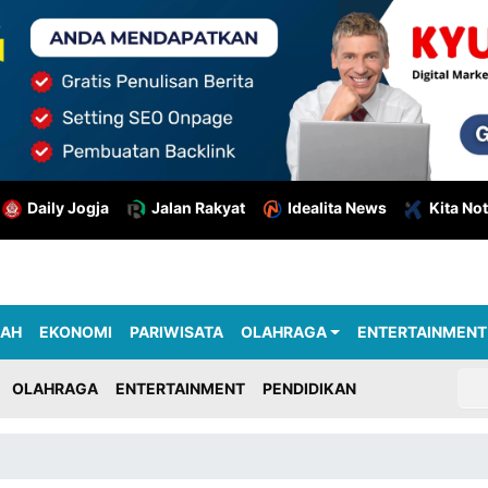
Daily Jogja
Jalan Rakyat
Idealita News
Kita Not
RAH
EKONOMI
PARIWISATA
OLAHRAGA
ENTERTAINMENT
OLAHRAGA
ENTERTAINMENT
PENDIDIKAN