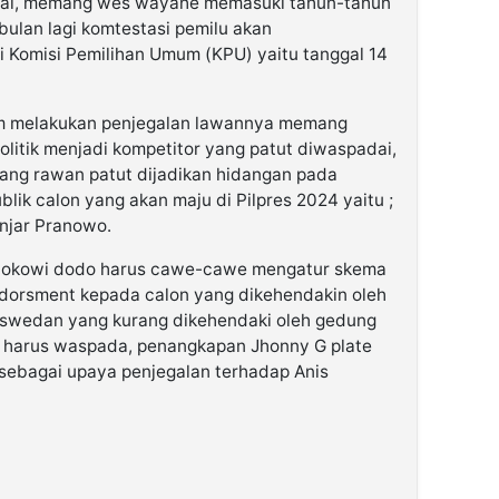
sial, memang wes wayahe memasuki tahun-tahun
 5 bulan lagi komtestasi pemilu akan
i Komisi Pemilihan Umum (KPU) yaitu tanggal 14
am melakukan penjegalan lawannya memang
 politik menjadi kompetitor yang patut diwaspadai,
ang rawan patut dijadikan hidangan pada
lik calon yang akan maju di Pilpres 2024 yaitu ;
njar Pranowo.
n Jokowi dodo harus cawe-cawe mengatur skema
orsment kepada calon yang dikehendakin oleh
aswedan yang kurang dikehendaki oleh gedung
a harus waspada, penangkapan Jhonny G plate
sebagai upaya penjegalan terhadap Anis