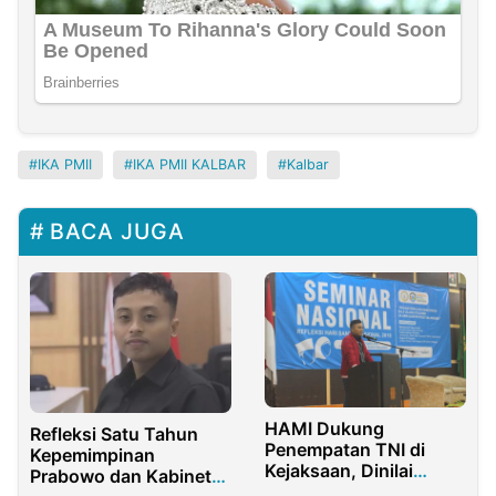
IKA PMII
IKA PMII KALBAR
Kalbar
BACA JUGA
HAMI Dukung
Refleksi Satu Tahun
Penempatan TNI di
Kepemimpinan
Kejaksaan, Dinilai
Prabowo dan Kabinet
Perkuat Supremasi