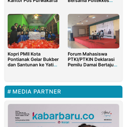
Kantor Pos Purwakarta
Bersama Poltekkes
Gorontalo
Kopri PMII Kota
Forum Mahasiswa
Pontianak Gelar Bukber
PTKI/PTKIN Deklarasi
dan Santunan ke Yatim
Pemilu Damai Bertajuk
Piatu
Seminar Nasional
MEDIA PARTNER