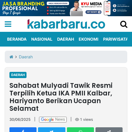
BERANDA
NASIONAL
DAERAH
EKONOMI
PARIWISATA
Informasi
KabarbaruTV
Kirim
Tentang
Daerah
Iklan
Berita
Kami
DAERAH
Berita
Sahabat Mulyadi Tawik Resmi
Nasional
International
Olahraga
Entertainment
Daerah
Pariwisata
Kuliner
Kolom
Terpilih Ketua IKA PMII Kalbar,
Hariyanto Berikan Ucapan
Selamat
Network
30/06/2025
|
|
1
views
PT
TREETAN