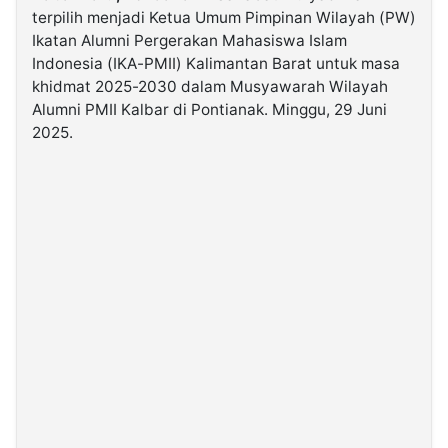
terpilih menjadi Ketua Umum Pimpinan Wilayah (PW)
Ikatan Alumni Pergerakan Mahasiswa Islam
©
Indonesia (IKA-PMII) Kalimantan Barat untuk masa
Kabarbaru.co
-
khidmat 2025-2030 dalam Musyawarah Wilayah
2026
Alumni PMII Kalbar di Pontianak. Minggu, 29 Juni
2025.
PT.
Kabarbaru
Media
Holding