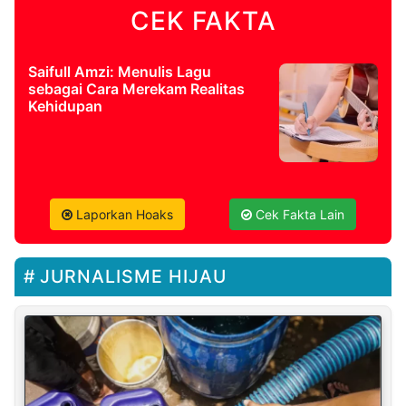
CEK FAKTA
Saifull Amzi: Menulis Lagu
sebagai Cara Merekam Realitas
Kehidupan
Laporkan Hoaks
Cek Fakta Lain
JURNALISME HIJAU