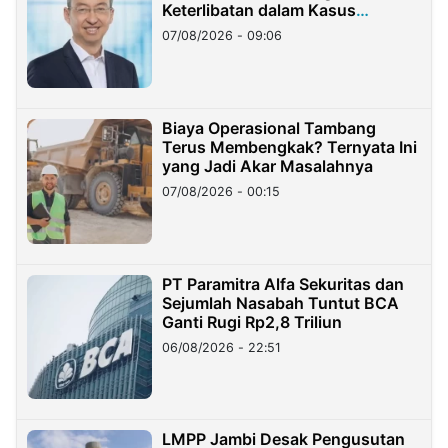
Keterlibatan dalam Kasus
Hilangnya Dana Nasabah Rp2,58
07/08/2026 - 09:06
Miliar
Biaya Operasional Tambang
Terus Membengkak? Ternyata Ini
yang Jadi Akar Masalahnya
07/08/2026 - 00:15
PT Paramitra Alfa Sekuritas dan
Sejumlah Nasabah Tuntut BCA
Ganti Rugi Rp2,8 Triliun
06/08/2026 - 22:51
LMPP Jambi Desak Pengusutan