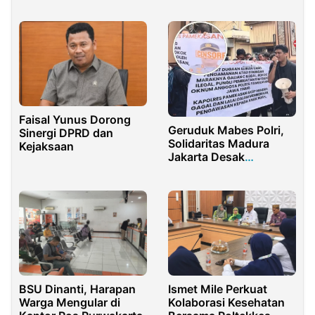
Merah Putih
Hukum
Faisal Yunus Dorong
Geruduk Mabes Polri,
Sinergi DPRD dan
Solidaritas Madura
Kejaksaan
Jakarta Desak
Pengusutan Dugaan
Setoran Rokok Ilegal di
Pamekasan
BSU Dinanti, Harapan
Ismet Mile Perkuat
Warga Mengular di
Kolaborasi Kesehatan