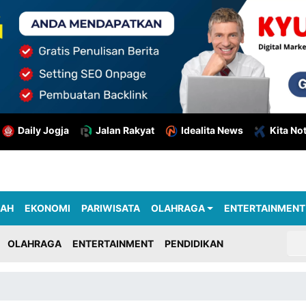
Daily Jogja
Jalan Rakyat
Idealita News
Kita No
RAH
EKONOMI
PARIWISATA
OLAHRAGA
ENTERTAINMENT
OLAHRAGA
ENTERTAINMENT
PENDIDIKAN