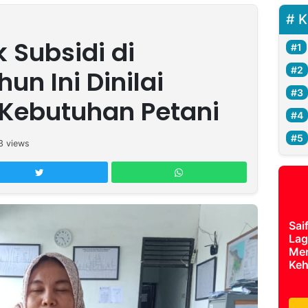
K
 Subsidi di
n Ini Dinilai
Kebutuhan Petani
3
views
Sai
Lag
Mer
Keh