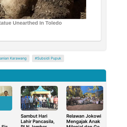
tanian Karawang
Subsidi Pupuk
Sambut Hari
Relawan Jokowi
Lahir Pancasila,
Mengajak Anak
 Sisa
PLN Jember
Milenial dan Gen