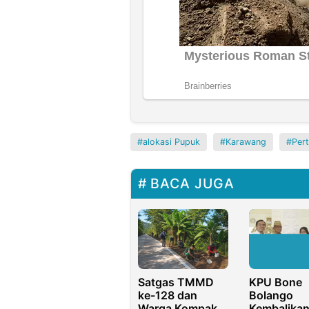
alokasi Pupuk
Karawang
Per
BACA JUGA
Satgas TMMD
KPU Bone
ke-128 dan
Bolango
Warga Kompak
Kembalikan