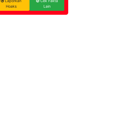
Laporkan
Cek Fakta
Hoaks
Lain