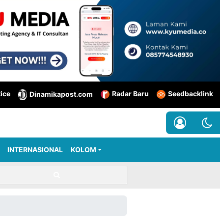
tice
Radar Baru
Seedbacklink
Dinamikapost.com
INTERNASIONAL
KOLOM