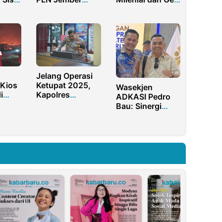
da
Gelar J-MOVE
Z Dukung
Energi Bersih
Prabowo Gibran
Jelang Operasi
 Kios
Ketupat 2025,
Wasekjen
i
Kapolres
ADKASI Pedro
Purwakarta
Bau: Sinergi
akar
Pastikan
Semua Pihak
Layanan 110
Wujudkan
Siaga 24 Jam
Perlindungan
PMI yang
Optimal