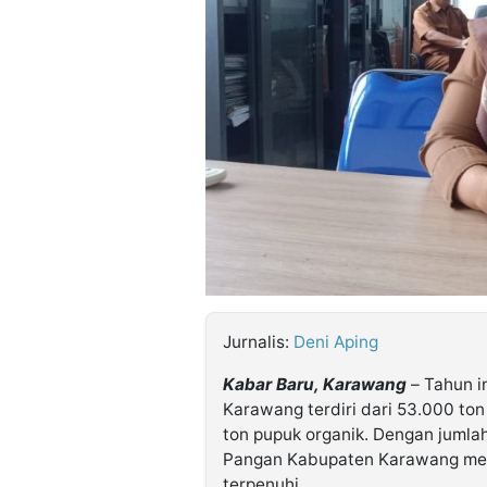
©
Kabarbaru.co
-
2026
PT.
Kabarbaru
Media
Holding
Jurnalis:
Deni Aping
Kabar Baru, Karawang
– Tahun i
Karawang terdiri dari 53.000 to
ton pupuk organik. Dengan jumla
Pangan Kabupaten Karawang mema
terpenuhi.