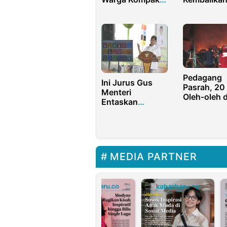
Tanam Pohon di
Dana Pilka
Sukajadi
Pedagang
Ini Jurus Gus
Pasrah, 20
Menteri
Oleh-oleh d
Entaskan
Purwakarta
Kemiskinan
Ludes Terb
Ekstrem
MEDIA PARTNER