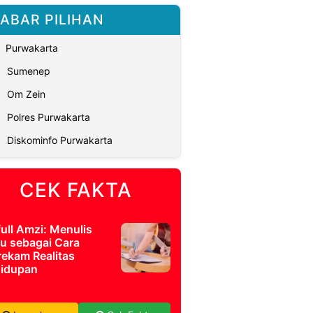
ABAR PILIHAN
Purwakarta
Sumenep
Om Zein
Polres Purwakarta
Diskominfo Purwakarta
CEK FAKTA
full Amzi: Menulis
u sebagai Cara
ekam Realitas
idupan