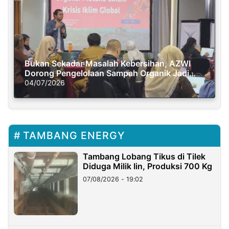
Bukan Sekadar Masalah Kebersihan, AZWI
Dorong Pengelolaan Sampah Organik Jadi
Solusi Krisis Iklim
04/07/2026
TAMBANG ENERGY
Tambang Lobang Tikus di Tilek
Diduga Milik Iin, Produksi 700 Kg
07/08/2026 - 19:02