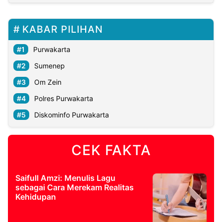
KABAR PILIHAN
Purwakarta
Sumenep
Om Zein
Polres Purwakarta
Diskominfo Purwakarta
CEK FAKTA
Saifull Amzi: Menulis Lagu
sebagai Cara Merekam Realitas
Kehidupan