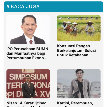
BACA JUGA
Konsumsi Pangan
IPO Perusahaan BUMN
Berkelanjutan: Solusi
dan Manfaatnya bagi
untuk Ketahanan
Pertumbuhan Ekonomi
Pangan di Masa Depan
Nasional
Nisab 14 Karat: Ijtihad
Kartini, Perempuan,