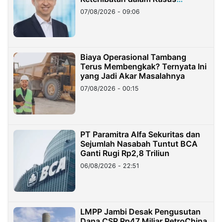
Hilangnya Dana Nasabah Rp2,58
07/08/2026 - 09:06
Miliar
Biaya Operasional Tambang
Terus Membengkak? Ternyata Ini
yang Jadi Akar Masalahnya
07/08/2026 - 00:15
PT Paramitra Alfa Sekuritas dan
Sejumlah Nasabah Tuntut BCA
Ganti Rugi Rp2,8 Triliun
06/08/2026 - 22:51
LMPP Jambi Desak Pengusutan
Dana CSR Rp47 Miliar PetroChina