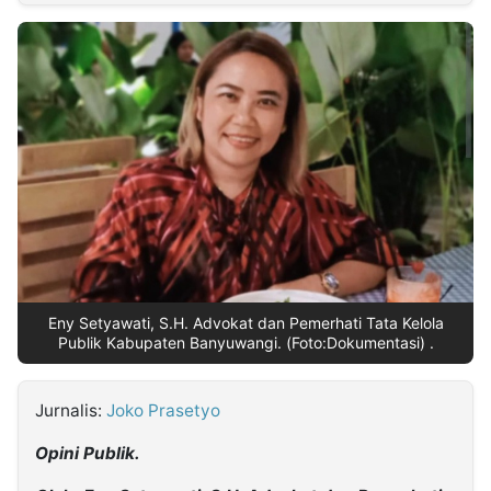
MULTIMEDIA
INDONESIA
Partner
Insight
Suara
Lens
Daily
Jalan
Idealita
Kita
Dinamikapost.com
Radar
Seedbacklink
NTB
Time
IDN
Jogja
Rakyat
News
Notice
Baru
Follow
Kabarbaru
Eny Setyawati, S.H. Advokat dan Pemerhati Tata Kelola
Publik Kabupaten Banyuwangi. (Foto:Dokumentasi) .
Jurnalis:
Joko Prasetyo
Opini Publik.