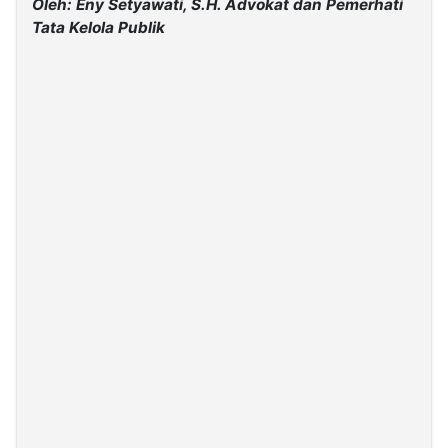
Oleh: Eny Setyawati, S.H. Advokat dan Pemerhati
Tata Kelola Publik
©
Kabarbaru.co
-
2026
PT.
Kabarbaru
Media
Holding