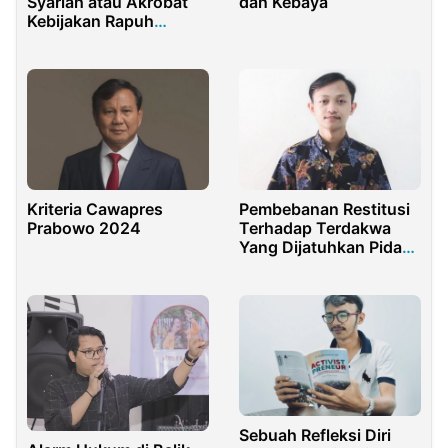
Syariah atau Akrobat
dan Kebaya
Kebijakan Rapuh
Baznas?
Kriteria Cawapres
Pembebanan Restitusi
Prabowo 2024
Terhadap Terdakwa
Yang Dijatuhkan Pidana
Pokok Hukuman Mati
Sebuah Refleksi Diri