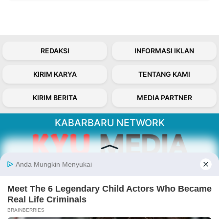
REDAKSI
INFORMASI IKLAN
KIRIM KARYA
TENTANG KAMI
KIRIM BERITA
MEDIA PARTNER
KABARBARU NETWORK
About Our Kabarbaru.co
Kabarbaru.co menyajikan berita aktual dan
inspiratif dari sudut pandang berbaik sangka
serta terverifikasi dari sumber yang tepat.