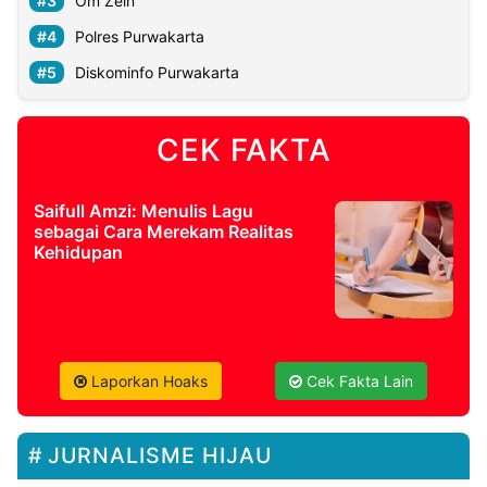
Om Zein
Polres Purwakarta
Diskominfo Purwakarta
CEK FAKTA
Saifull Amzi: Menulis Lagu
sebagai Cara Merekam Realitas
Kehidupan
Laporkan Hoaks
Cek Fakta Lain
JURNALISME HIJAU