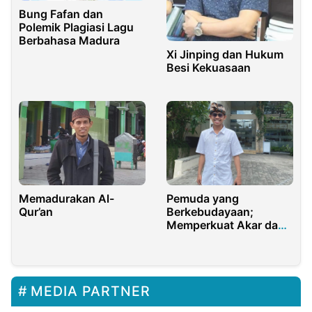
Bung Fafan dan
Polemik Plagiasi Lagu
Berbahasa Madura
Xi Jinping dan Hukum
Besi Kekuasaan
Memadurakan Al-
Pemuda yang
Qur’an
Berkebudayaan;
Memperkuat Akar dan
Kembali ke Pangkuan
Ibu Pertiwi
MEDIA PARTNER