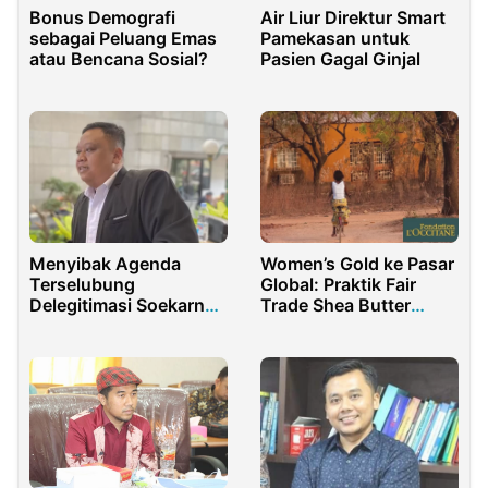
Bonus Demografi
Air Liur Direktur Smart
sebagai Peluang Emas
Pamekasan untuk
atau Bencana Sosial?
Pasien Gagal Ginjal
Menyibak Agenda
Women’s Gold ke Pasar
Terselubung
Global: Praktik Fair
Delegitimasi Soekarno
Trade Shea Butter
dan Pesantren
L’Occitane