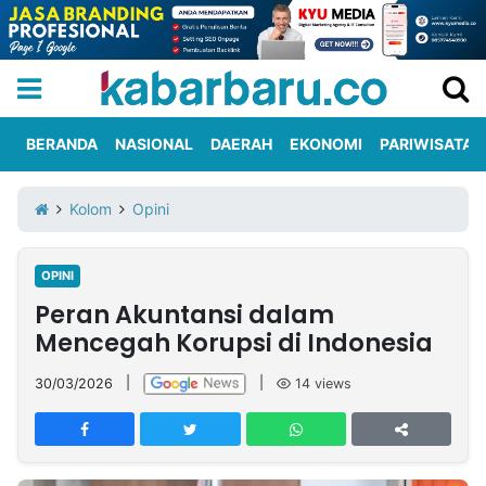
BERANDA
NASIONAL
DAERAH
EKONOMI
PARIWISATA
Informasi
KabarbaruTV
Kirim
Tentang
Kolom
Opini
Iklan
Berita
Kami
OPINI
Berita
Peran Akuntansi dalam
Nasional
International
Olahraga
Entertainment
Daerah
Pariwisata
Kuliner
Kolom
Mencegah Korupsi di Indonesia
30/03/2026
|
|
14
views
Network
PT
TREETAN