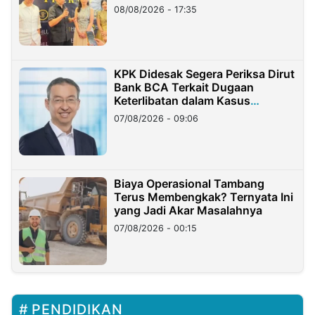
08/08/2026 - 17:35
KPK Didesak Segera Periksa Dirut
Bank BCA Terkait Dugaan
Keterlibatan dalam Kasus
Hilangnya Dana Nasabah Rp2,58
07/08/2026 - 09:06
Miliar
Biaya Operasional Tambang
Terus Membengkak? Ternyata Ini
yang Jadi Akar Masalahnya
07/08/2026 - 00:15
PENDIDIKAN