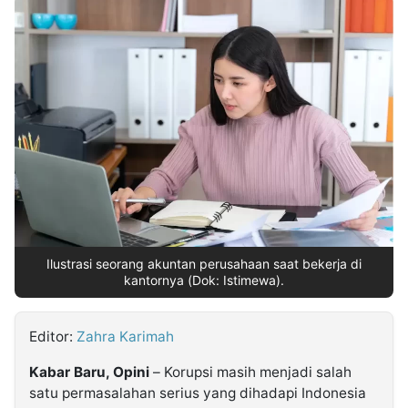
MULTIMEDIA
INDONESIA
Partner
Insight
Suara
Lens
Daily
Jalan
Idealita
Kita
Dinamikapost.com
Radar
Seedbacklink
NTB
Time
IDN
Jogja
Rakyat
News
Notice
Baru
Follow
Kabarbaru
Ilustrasi seorang akuntan perusahaan saat bekerja di
kantornya (Dok: Istimewa).
Editor:
Zahra Karimah
Kabar Baru, Opini
– Korupsi masih menjadi salah
satu permasalahan serius yang dihadapi Indonesia