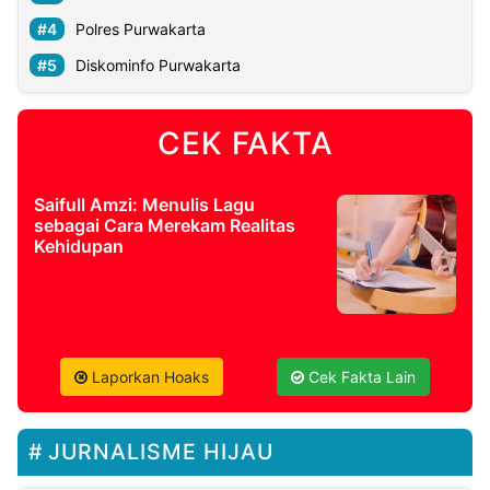
Polres Purwakarta
Diskominfo Purwakarta
CEK FAKTA
Saifull Amzi: Menulis Lagu
sebagai Cara Merekam Realitas
Kehidupan
Laporkan Hoaks
Cek Fakta Lain
JURNALISME HIJAU