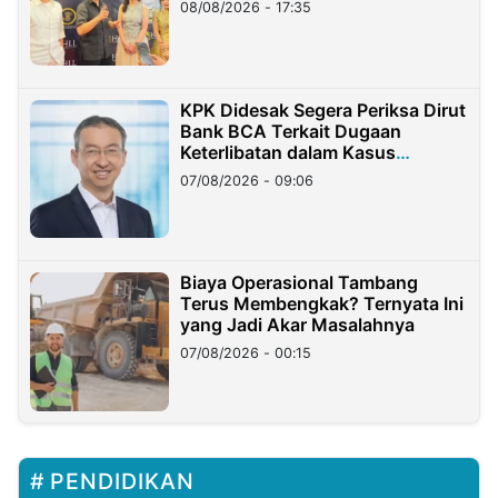
08/08/2026 - 17:35
KPK Didesak Segera Periksa Dirut
Bank BCA Terkait Dugaan
Keterlibatan dalam Kasus
Hilangnya Dana Nasabah Rp2,58
07/08/2026 - 09:06
Miliar
Biaya Operasional Tambang
Terus Membengkak? Ternyata Ini
yang Jadi Akar Masalahnya
07/08/2026 - 00:15
PENDIDIKAN