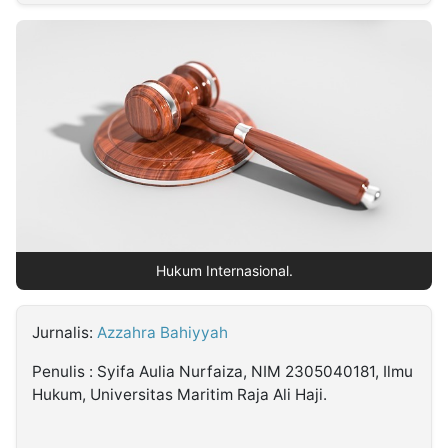
MULTIMEDIA
INDONESIA
Partner
Insight
Suara
Lens
Daily
Jalan
Idealita
Kita
Dinamikapost.com
Radar
Seedbacklink
NTB
Time
IDN
Jogja
Rakyat
News
Notice
Baru
Follow
Kabarbaru
Hukum Internasional.
Jurnalis:
Azzahra Bahiyyah
Penulis : Syifa Aulia Nurfaiza, NIM 2305040181, Ilmu
Hukum, Universitas Maritim Raja Ali Haji.