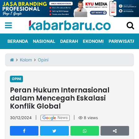
BERANDA
NASIONAL
DAERAH
EKONOMI
PARIWISATA
Informasi
KabarbaruTV
Kirim
Tentang
Kolom
Opini
Iklan
Berita
Kami
OPINI
Berita
Peran Hukum Internasional
Nasional
International
Olahraga
Entertainment
Daerah
Pariwisata
Kuliner
Kolom
dalam Mencegah Eskalasi
Konflik Global
Network
30/12/2024
|
|
8
views
PT
TREETAN