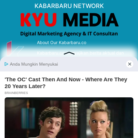
KABARBARU NETWORK
About Our Kabarbaru.co
Kabarbaru.co menyajikan berita aktual dan
inspiratif dari sudut pandang berbaik sangka
serta terverifikasi dari sumber yang tepat.
Follow Kabarbaru
Kabarbaru.co
Copyright © 2026. All rights reserved