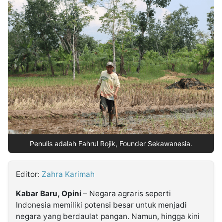
MULTIMEDIA
INDONESIA
Partner
Insight
Suara
Lens
Daily
Jalan
Idealita
Kita
Dinamikapost.com
Radar
Seedbacklink
NTB
Time
IDN
Jogja
Rakyat
News
Notice
Baru
Follow
Kabarbaru
Penulis adalah Fahrul Rojik, Founder Sekawanesia.
Editor:
Zahra Karimah
Kabar Baru, Opini
– Negara agraris seperti
Indonesia memiliki potensi besar untuk menjadi
negara yang berdaulat pangan. Namun, hingga kini