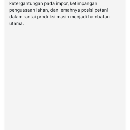
ketergantungan pada impor, ketimpangan
penguasaan lahan, dan lemahnya posisi petani
©
dalam rantai produksi masih menjadi hambatan
Kabarbaru.co
-
utama.
2026
PT.
Kabarbaru
Media
Holding