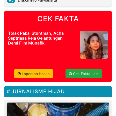
Diskominfo Purwakarta
CEK FAKTA
Tolak Pakai Stuntman, Acha
Septriasa Rela Gelantungan
Demi Film Munafik
Laporkan Hoaks
Cek Fakta Lain
JURNALISME HIJAU