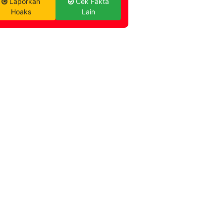
Laporkan
Cek Fakta
Hoaks
Lain