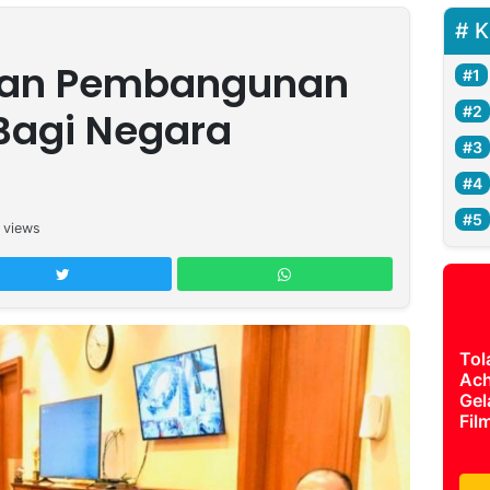
K
dan Pembangunan
Bagi Negara
views
Tol
Ach
Gel
Fil