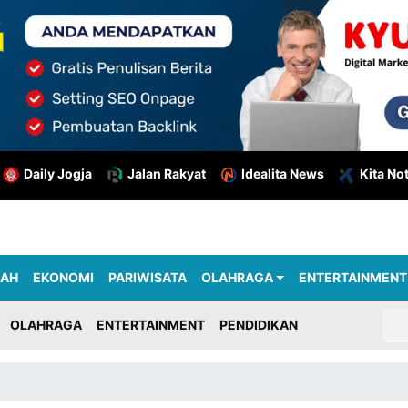
Daily Jogja
Jalan Rakyat
Idealita News
Kita No
RAH
EKONOMI
PARIWISATA
OLAHRAGA
ENTERTAINMENT
OLAHRAGA
ENTERTAINMENT
PENDIDIKAN