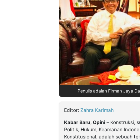
©
Kabarbaru.co
-
2026
PT.
Kabarbaru
Media
Holding
Penulis adalah Firman Jaya D
Editor:
Zahra Karimah
Kabar Baru, Opini
– Konstruksi, 
Politik, Hukum, Keamanan Indone
Konstitusional, adalah sebuah t