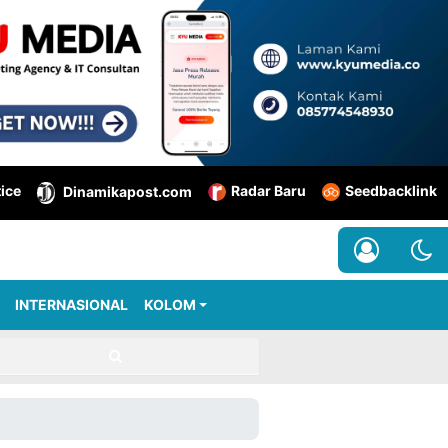
tice
Radar Baru
Seedbacklink
Dinamikapost.com
INTERNASIONAL
KOLOM