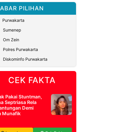
ABAR PILIHAN
Purwakarta
Sumenep
Om Zein
Polres Purwakarta
Diskominfo Purwakarta
CEK FAKTA
ak Pakai Stuntman,
a Septriasa Rela
antungan Demi
m Munafik