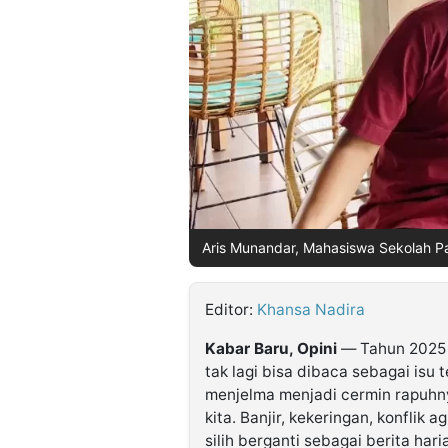
©
Kabarbaru.co
-
2026
PT.
Kabarbaru
Media
Holding
Aris Munandar, Mahasiswa Sekolah Pasc
Editor:
Khansa Nadira
Kabar Baru, Opini
— Tahun 2025 s
tak lagi bisa dibaca sebagai isu 
menjelma menjadi cermin rapuhny
kita. Banjir, kekeringan, konflik 
silih berganti sebagai berita ha