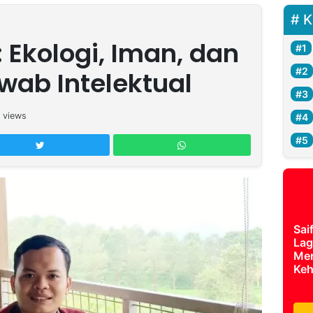
K
: Ekologi, Iman, dan
ab Intelektual
views
Sai
Lag
Mer
Keh