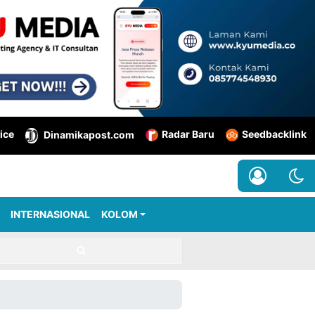
ice
Radar Baru
Seedbacklink
Dinamikapost.com
INTERNASIONAL
KOLOM