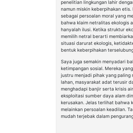
penelitian lingkungan lahir deng
namun miskin keberpihakan etis. 
sebagai persoalan moral yang m
bahwa klaim netralitas ekologis a
hanyalah ilusi. Ketika struktur ek
memilih netral berarti membiark
situasi darurat ekologis, ketidak
bentuk keberpihakan terselubung
Saya juga semakin menyadari bah
ketimpangan sosial. Mereka yang 
justru menjadi pihak yang paling
lahan, masyarakat adat terusir d
menghadapi banjir serta krisis a
eksploitasi sumber daya alam dini
kerusakan. Jelas terlihat bahwa k
melainkan persoalan keadilan. Tan
mudah terjebak dalam penguran