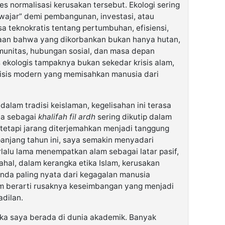
es normalisasi kerusakan tersebut. Ekologi sering
“wajar” demi pembangunan, investasi, atau
a teknokratis tentang pertumbuhan, efisiensi,
aan bahwa yang dikorbankan bukan hanya hutan,
omunitas, hubungan sosial, dan masa depan
sis ekologis tampaknya bukan sekedar krisis alam,
krisis modern yang memisahkan manusia dari
lam tradisi keislaman, kegelisahan ini terasa
ia sebagai
khalifah fil ardh
sering dikutip dalam
tetapi jarang diterjemahkan menjadi tanggung
panjang tahun ini, saya semakin menyadari
lalu lama menempatkan alam sebagai latar pasif,
hal, dalam kerangka etika Islam, kerusakan
nda paling nyata dari kegagalan manusia
 berarti rusaknya keseimbangan yang menjadi
adilan.
ika saya berada di dunia akademik. Banyak