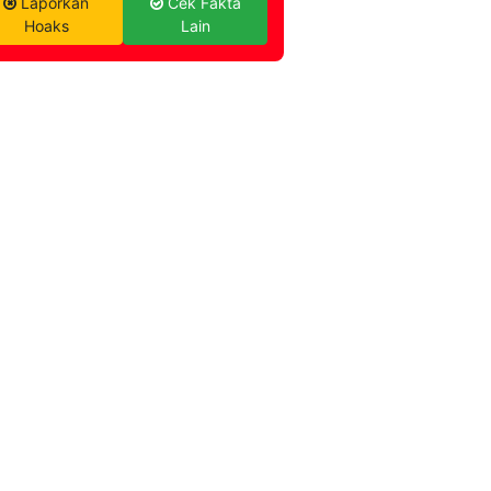
Laporkan
Cek Fakta
Hoaks
Lain