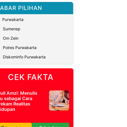
ABAR PILIHAN
Purwakarta
Sumenep
Om Zein
Polres Purwakarta
Diskominfo Purwakarta
CEK FAKTA
full Amzi: Menulis
u sebagai Cara
ekam Realitas
idupan