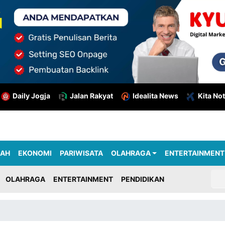
Daily Jogja
Jalan Rakyat
Idealita News
Kita Not
RAH
EKONOMI
PARIWISATA
OLAHRAGA
ENTERTAINMENT
OLAHRAGA
ENTERTAINMENT
PENDIDIKAN