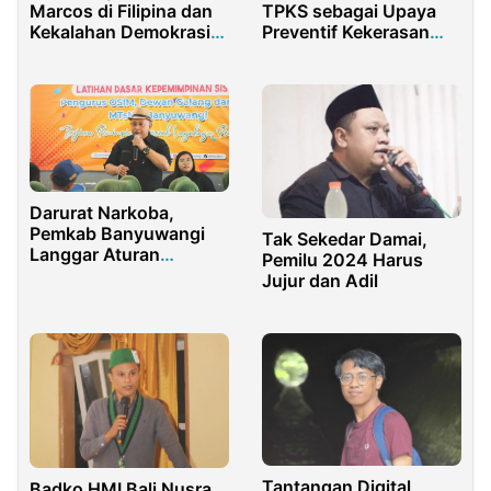
Marcos di Filipina dan
TPKS sebagai Upaya
Kekalahan Demokrasi
Preventif Kekerasan
atas Populisme Politik
Seksual di Pesantren
Darurat Narkoba,
Pemkab Banyuwangi
Tak Sekedar Damai,
Langgar Aturan
Pemilu 2024 Harus
Buatannya Sendiri
Jujur dan Adil
Tantangan Digital
Badko HMI Bali Nusra