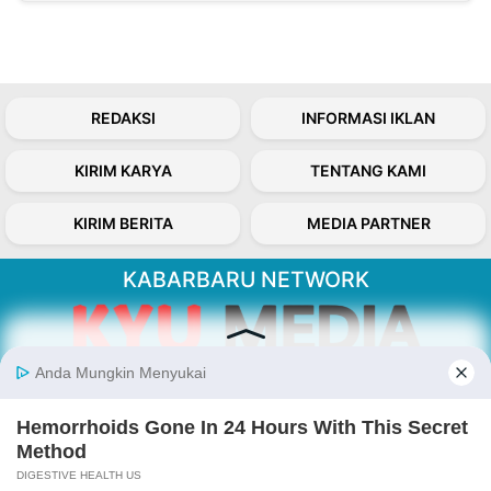
REDAKSI
INFORMASI IKLAN
KIRIM KARYA
TENTANG KAMI
KIRIM BERITA
MEDIA PARTNER
KABARBARU NETWORK
About Our Kabarbaru.co
Kabarbaru.co menyajikan berita aktual dan
inspiratif dari sudut pandang berbaik sangka
serta terverifikasi dari sumber yang tepat.