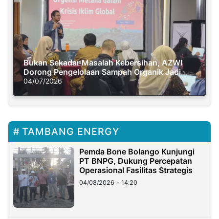
Bukan Sekadar Masalah Kebersihan, AZWI
Dorong Pengelolaan Sampah Organik Jadi
Solusi Krisis Iklim
04/07/2026
TAMBANG ENERGY
Pemda Bone Bolango Kunjungi
PT BNPG, Dukung Percepatan
Operasional Fasilitas Strategis
04/08/2026 - 14:20