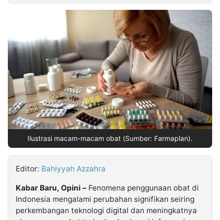
MULTIMEDIA
INDONESIA
Partner
Insight
Suara
Lens
Daily
Jalan
Idealita
Kita
Dinamikapost.com
Radar
Seedbacklink
NTB
Time
IDN
Jogja
Rakyat
News
Notice
Baru
Follow
Kabarbaru
Ilustrasi macam-macam obat (Sumber: Farmaplan).
Editor:
Bahiyyah Azzahra
Kabar Baru, Opini –
Fenomena penggunaan obat di
Indonesia mengalami perubahan signifikan seiring
perkembangan teknologi digital dan meningkatnya