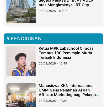
Segera Periksa Dirut PT ADCP
atas Mangkraknya LRT City
05/08/2026 - 07:05
PENDIDIKAN
Ketua MPK Labschool Ciracas
Tembus 100 Pemimpin Muda
Terbaik Indonesia
05/08/2026 - 15:49
Mahasiswa KKN Internasional
UMM Gelar Pelatihan AI dan
Affiliate Marketing bagi Pekerja
Migran Indonesia di Taiwan
04/08/2026 - 17:24