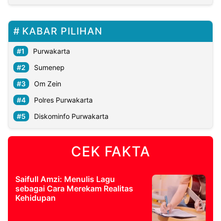
KABAR PILIHAN
Purwakarta
Sumenep
Om Zein
Polres Purwakarta
Diskominfo Purwakarta
CEK FAKTA
Saifull Amzi: Menulis Lagu
sebagai Cara Merekam Realitas
Kehidupan