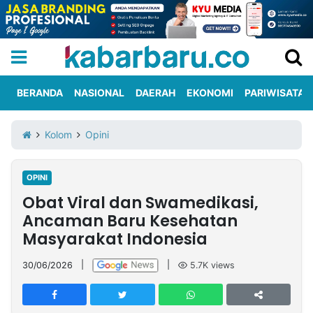
BERANDA
NASIONAL
DAERAH
EKONOMI
PARIWISATA
Informasi
KabarbaruTV
Kirim
Tentang
Kolom
Opini
Iklan
Berita
Kami
OPINI
Berita
Obat Viral dan Swamedikasi,
Nasional
International
Olahraga
Entertainment
Daerah
Pariwisata
Kuliner
Kolom
Ancaman Baru Kesehatan
Masyarakat Indonesia
Network
30/06/2026
|
|
5.7K
views
PT
TREETAN