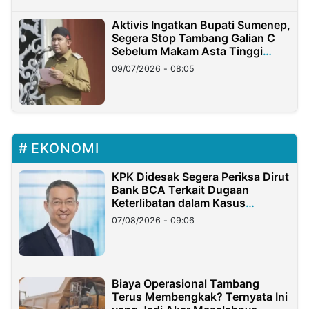
Aktivis Ingatkan Bupati Sumenep,
Segera Stop Tambang Galian C
Sebelum Makam Asta Tinggi
Longsor
09/07/2026 - 08:05
EKONOMI
KPK Didesak Segera Periksa Dirut
Bank BCA Terkait Dugaan
Keterlibatan dalam Kasus
Hilangnya Dana Nasabah Rp2,58
07/08/2026 - 09:06
Miliar
Biaya Operasional Tambang
Terus Membengkak? Ternyata Ini