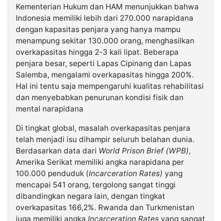
Kementerian Hukum dan HAM menunjukkan bahwa
Indonesia memiliki lebih dari 270.000 narapidana
dengan kapasitas penjara yang hanya mampu
menampung sekitar 130.000 orang, menghasilkan
overkapasitas hingga 2-3 kali lipat. Beberapa
penjara besar, seperti Lapas Cipinang dan Lapas
Salemba, mengalami overkapasitas hingga 200%.
Hal ini tentu saja mempengaruhi kualitas rehabilitasi
dan menyebabkan penurunan kondisi fisik dan
mental narapidana
Di tingkat global, masalah overkapasitas penjara
telah menjadi isu dihampir seluruh belahan dunia.
Berdasarkan data dari
World Prison Brief
(WPB),
Amerika Serikat memiliki angka narapidana per
100.000 penduduk (
Incarceration Rates)
yang
mencapai 541 orang, tergolong sangat tinggi
dibandingkan negara lain, dengan tingkat
overkapasitas 166,2%​. Rwanda dan Turkmenistan
juga memiliki angka
Incarceration Rates
yang sangat