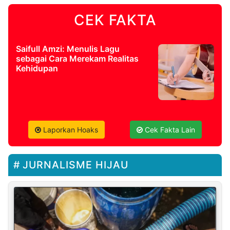
CEK FAKTA
Saifull Amzi: Menulis Lagu
sebagai Cara Merekam Realitas
Kehidupan
Laporkan Hoaks
Cek Fakta Lain
JURNALISME HIJAU