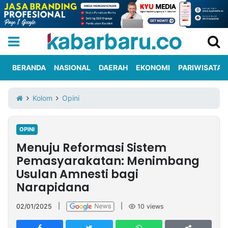
BERANDA
NASIONAL
DAERAH
EKONOMI
PARIWISATA
Informasi
KabarbaruTV
Kirim
Tentang
Kolom
Opini
Iklan
Berita
Kami
OPINI
Berita
Menuju Reformasi Sistem
Nasional
International
Olahraga
Entertainment
Daerah
Pariwisata
Kuliner
Kolom
Pemasyarakatan: Menimbang
Usulan Amnesti bagi
Narapidana
Network
02/01/2025
|
|
10
views
PT
TREETAN