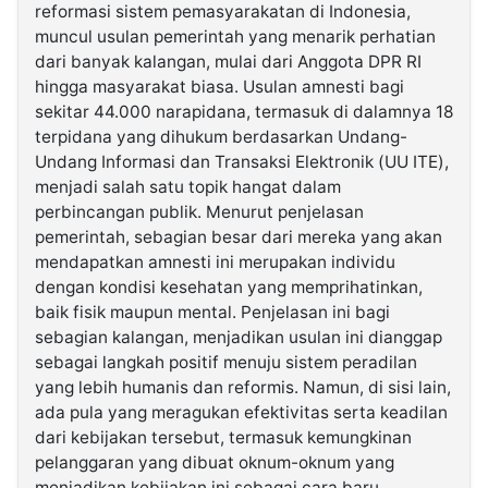
reformasi sistem pemasyarakatan di Indonesia,
muncul usulan pemerintah yang menarik perhatian
©
dari banyak kalangan, mulai dari Anggota DPR RI
Kabarbaru.co
-
hingga masyarakat biasa. Usulan amnesti bagi
2026
sekitar 44.000 narapidana, termasuk di dalamnya 18
terpidana yang dihukum berdasarkan Undang-
PT.
Undang Informasi dan Transaksi Elektronik (UU ITE),
Kabarbaru
Media
menjadi salah satu topik hangat dalam
Holding
perbincangan publik. Menurut penjelasan
pemerintah, sebagian besar dari mereka yang akan
mendapatkan amnesti ini merupakan individu
dengan kondisi kesehatan yang memprihatinkan,
baik fisik maupun mental. Penjelasan ini bagi
sebagian kalangan, menjadikan usulan ini dianggap
sebagai langkah positif menuju sistem peradilan
yang lebih humanis dan reformis. Namun, di sisi lain,
ada pula yang meragukan efektivitas serta keadilan
dari kebijakan tersebut, termasuk kemungkinan
pelanggaran yang dibuat oknum-oknum yang
menjadikan kebijakan ini sebagai cara baru