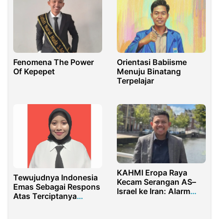
Fenomena The Power
Orientasi Babiisme
Of Kepepet
Menuju Binatang
Terpelajar
KAHMI Eropa Raya
Tewujudnya Indonesia
Kecam Serangan AS–
Emas Sebagai Respons
Israel ke Iran: Alarm
Atas Terciptanya
Keras bagi Supremasi
Pertumbuhan Ekonomi
Hukum Internasional