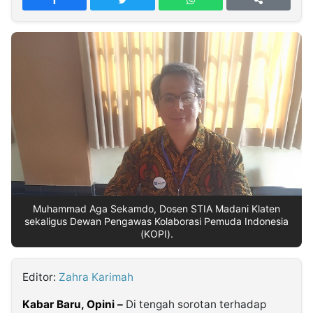
MULTIMEDIA
INDONESIA
Partner
Insight
Suara
Lens
Daily
Jalan
Idealita
Kita
Radar
Seedbacklink
NTB
Time
IDN
Jogja
Rakyat
News
Notice
Baru
Follow
Kabarbaru
Muhammad Aga Sekamdo, Dosen STIA Madani Klaten
sekaligus Dewan Pengawas Kolaborasi Pemuda Indonesia
(KOPI).
Editor:
Zahra Karimah
Kabar Baru, Opini –
Di tengah sorotan terhadap