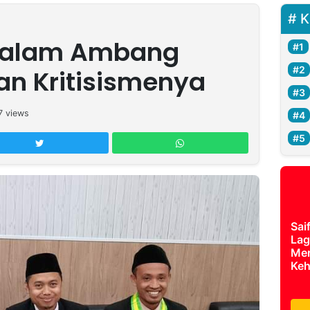
K
dalam Ambang
an Kritisismenya
7
views
Sai
Lag
Mer
Keh