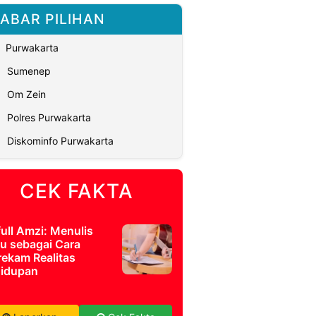
ABAR PILIHAN
Purwakarta
Sumenep
Om Zein
Polres Purwakarta
Diskominfo Purwakarta
CEK FAKTA
full Amzi: Menulis
u sebagai Cara
ekam Realitas
idupan