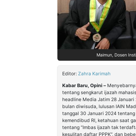
©
Kabarbaru.co
-
2026
PT.
Kabarbaru
Maimun, Dosen Insti
Media
Holding
Editor:
Zahra Karimah
Kabar Baru, Opini –
Menyebarnya 
tentang sengkarut ijazah mahas
headline Media Jatim 28 Januari 
bulan diwisuda, lulusan IAIN Mad
tanggal 30 Januari 2024 tentang “
kemendibud RI, ketahuan saat gaga
tentang “Imbas ijazah tak terdaf
kesulitan daftar PPPK”, dan beb