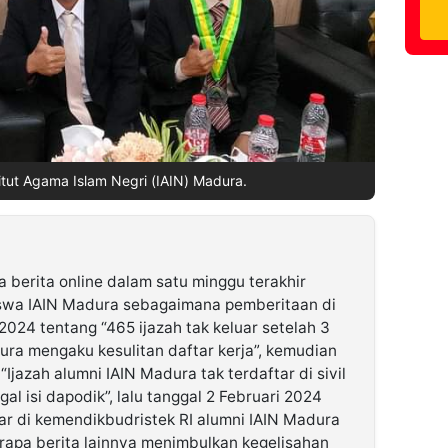
tut Agama Islam Negri (IAIN) Madura.
berita online dalam satu minggu terakhir
iswa IAIN Madura sebagaimana pemberitaan di
2024 tentang “465 ijazah tak keluar setelah 3
ura mengaku kesulitan daftar kerja”, kemudian
Ijazah alumni IAIN Madura tak terdaftar di sivil
l isi dapodik”, lalu tanggal 2 Februari 2024
tar di kemendikbudristek RI alumni IAIN Madura
erapa berita lainnya menimbulkan kegelisahan