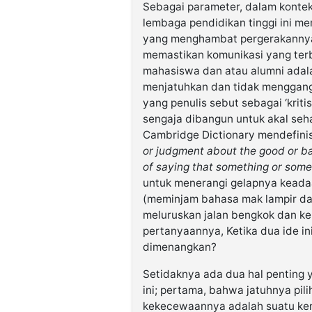
Sebagai parameter, dalam konte
lembaga pendidikan tinggi ini me
yang menghambat pergerakannya p
memastikan komunikasi yang terb
mahasiswa dan atau alumni adala
menjatuhkan dan tidak mengganggu 
yang penulis sebut sebagai ‘krit
sengaja dibangun untuk akal seh
Cambridge Dictionary mendefinis
or judgment about the good or ba
of saying that something or som
untuk menerangi gelapnya keadaan
(meminjam bahasa mak lampir dal
meluruskan jalan bengkok dan k
pertanyaannya, Ketika dua ide in
dimenangkan?
Setidaknya ada dua hal penting 
ini; pertama, bahwa jatuhnya pi
kekecewaannya adalah suatu keny