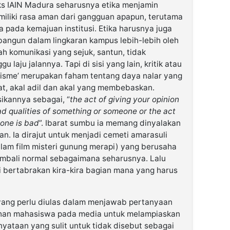
ks IAIN Madura seharusnya etika menjamin
miliki rasa aman dari gangguan apapun, terutama
ada kemajuan institusi. Etika harusnya juga
angun dalam lingkaran kampus lebih-lebih oleh
h komunikasi yang sejuk, santun, tidak
laju jalannya. Tapi di sisi yang lain, kritik atau
isisme’ merupakan faham tentang daya nalar yang
at, akal adil dan akal yang membebaskan.
ikannya sebagai, “
the act of giving your opinion
d qualities of something or someone or the act
eone is bad
”. Ibarat sumbu ia memang dinyalakan
. Ia dirajut untuk menjadi cemeti amarasuli
am film misteri gunung merapi) yang berusaha
embali normal sebagaimana seharusnya. Lalu
i bertabrakan kira-kira bagian mana yang harus
yang perlu diulas dalam menjawab pertanyaan
lihan mahasiswa pada media untuk melampiaskan
ataan yang sulit untuk tidak disebut sebagai