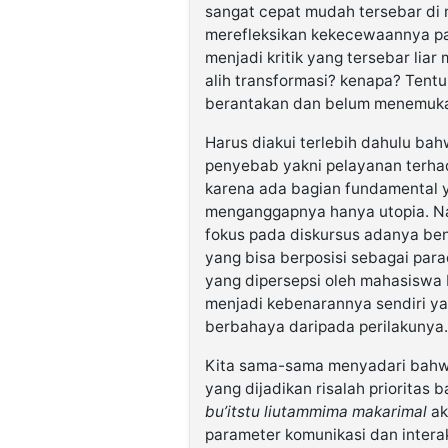
sangat cepat mudah tersebar di 
merefleksikan kekecewaannya pa
menjadi kritik yang tersebar lia
alih transformasi? kenapa? Tent
berantakan dan belum menemuka
Harus diakui terlebih dahulu b
penyebab yakni pelayanan terha
karena ada bagian fundamental 
menganggapnya hanya utopia. Na
fokus pada diskursus adanya ben
yang bisa berposisi sebagai par
yang dipersepsi oleh mahasiswa
menjadi kebenarannya sendiri yang
berbahaya daripada perilakunya.
Kita sama-sama menyadari bahwa
yang dijadikan risalah prioritas 
bu’itstu liutammima makarimal
ak
parameter komunikasi dan intera