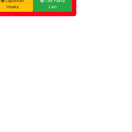
Laporkan
Cek Fakta
Hoaks
Lain