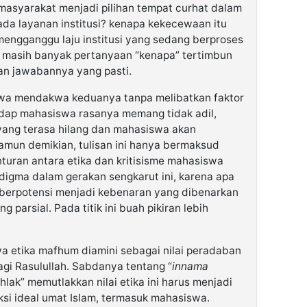
masyarakat menjadi pilihan tempat curhat dalam
da layanan institusi? kenapa kekecewaan itu
r mengganggu laju institusi yang sedang berproses
u masih banyak pertanyaan “kenapa” tertimbun
n jawabannya yang pasti.
ahwa mendakwa keduanya tanpa melibatkan faktor
dap mahasiswa rasanya memang tidak adil,
yang terasa hilang dan mahasiswa akan
mun demikian, tulisan ini hanya bermaksud
turan antara etika dan kritisisme mahasiswa
adigma dalam gerakan sengkarut ini, karena apa
 berpotensi menjadi kebenaran yang dibenarkan
 parsial. Pada titik ini buah pikiran lebih
 etika mafhum diamini sebagai nilai peradaban
bagi Rasulullah. Sabdanya tentang “
innama
hlak” memutlakkan nilai etika ini harus menjadi
ksi ideal umat Islam, termasuk mahasiswa.