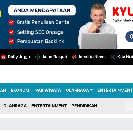
Daily Jogja
Jalan Rakyat
Idealita News
Kita No
RAH
EKONOMI
PARIWISATA
OLAHRAGA
ENTERTAINMENT
OLAHRAGA
ENTERTAINMENT
PENDIDIKAN