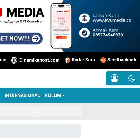
ice
Radar Baru
Seedbacklink
Dinamikapost.com
INTERNASIONAL
KOLOM