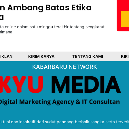
m Ambang Batas Etika
a
ta online dalam satu minggu terakhir tentang sengkarut
aimana
 IKLAN
KIRIM KARYA
TENTANG KAMI
KIR
KABARBARU NETWORK
tual dan inspiratif dari sudut pandang berbaik sangka serta terveri