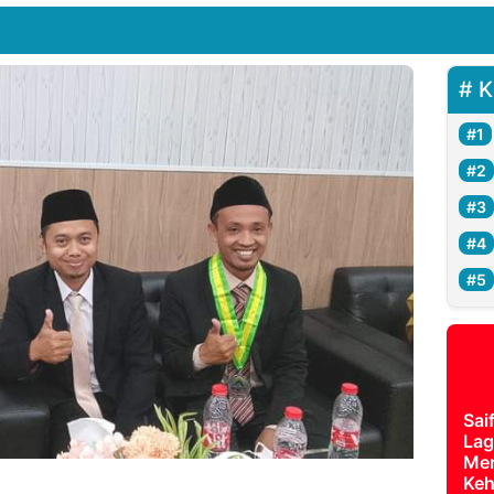
K
Sai
Lag
Mer
Keh