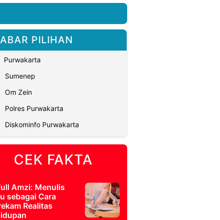
ABAR PILIHAN
Purwakarta
Sumenep
Om Zein
Polres Purwakarta
Diskominfo Purwakarta
CEK FAKTA
full Amzi: Menulis
u sebagai Cara
ekam Realitas
idupan