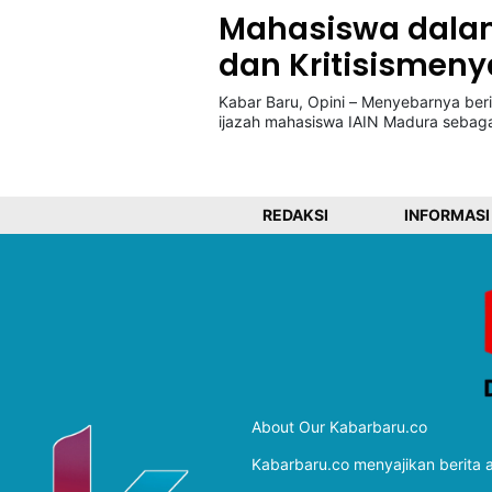
Mahasiswa dala
dan Kritisismeny
©
Kabarbaru.co
-
Kabar Baru, Opini – Menyebarnya beri
2026
ijazah mahasiswa IAIN Madura sebag
PT.
Kabarbaru
Media
Holding
REDAKSI
INFORMASI
About Our Kabarbaru.co
Kabarbaru.co menyajikan berita ak