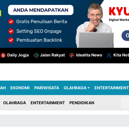
Daily Jogja
Jalan Rakyat
Idealita News
Kita Not
RAH
EKONOMI
PARIWISATA
OLAHRAGA
ENTERTAINMENT
OLAHRAGA
ENTERTAINMENT
PENDIDIKAN