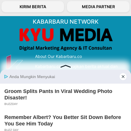
KIRIM BERITA
MEDIA PARTNER
KABARBARU NETWORK
About Our Kabarbaru.co
Kabarbaru.co menyajikan berita aktual dan
inspiratif dari sudut pandang berbaik sangka
serta terverifikasi dari sumber yang tepat.
Follow Kabarbaru