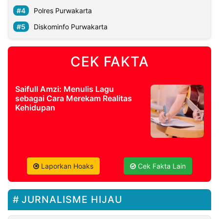
Polres Purwakarta
Diskominfo Purwakarta
CEK FAKTA
Saifull Amzi: Menulis Lagu
sebagai Cara Merekam Realitas
Kehidupan
Laporkan Hoaks
Cek Fakta Lain
JURNALISME HIJAU