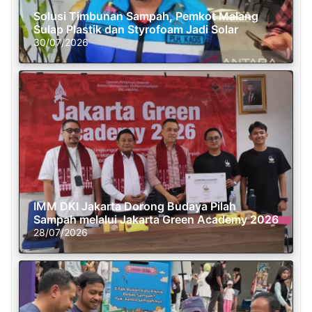
Solusi Timbunan Sampah, Pemkot Malang
Sulap Plastik dan Styrofoam Jadi Solar
30/07/2026
IMM DKI Jakarta Dorong Budaya Pilah
Sampah melalui Jakarta Green Academy 2026
28/07/2026