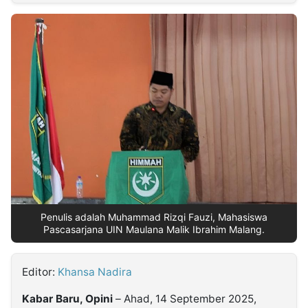
MULTIMEDIA
INDONESIA
Partner
Insight
Suara
Lens
Daily
Jalan
Idealita
Kita
Dinamikapost.com
Radar
Seedbacklink
NTB
Time
IDN
Jogja
Rakyat
News
Notice
Baru
Follow
Kabarbaru
Penulis adalah Muhammad Rizqi Fauzi, Mahasiswa
Pascasarjana UIN Maulana Malik Ibrahim Malang.
Editor:
Khansa Nadira
Kabar Baru, Opini
– Ahad, 14 September 2025,