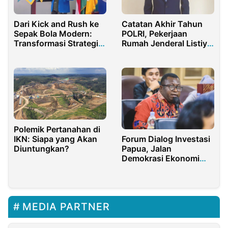
Dari Kick and Rush ke
Catatan Akhir Tahun
Sepak Bola Modern:
POLRI, Pekerjaan
Transformasi Strategi
Rumah Jenderal Listiyo
Politik di Era Baru
Sigit di 2023
Polemik Pertanahan di
Forum Dialog Investasi
IKN: Siapa yang Akan
Papua, Jalan
Diuntungkan?
Demokrasi Ekonomi
dan Keadilan Sosial
MEDIA PARTNER