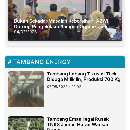
Bukan Sekadar Masalah Kebersihan, AZWI
Dorong Pengelolaan Sampah Organik Jadi
Solusi Krisis Iklim
04/07/2026
TAMBANG ENERGY
Tambang Lobang Tikus di Tilek
Diduga Milik Iin, Produksi 700 Kg
07/08/2026 - 19:02
Tambang Emas Ilegal Rusak
TNKS Jambi, Hutan Warisan