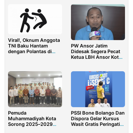
SMA/SMK Sederajat
Narkoba
Viral!, Oknum Anggota
TNI Baku Hantam
PW Ansor Jatim
dengan Polantas di
Didesak Segera Pecat
Kota Ambon
Ketua LBH Ansor Kota
Malang
Pemuda
PSSI Bone Bolango Dan
Muhammadiyah Kota
Dispora Gelar Kursus
Sorong 2025–2029
Wasit Gratis Peringati
Resmi Dikukuhkan
HUT PSSI