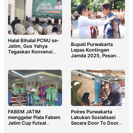
Halal Bihalal PCNU se-
Bupati Purwakarta
Jatim, Gus Yahya
Lepas Kontingen
Tegaskan Konvensi
Jamda 2025, Pesan
Besar dan Arah
Jaga Nama Baik Daerah
Organisasi
FABEM JATIM
Polres Purwakarta
menggelar Piala Fabem
Lakukan Sosialisasi
Jatim Cup Futsal
Secara Door To Door
pelajar tingkat
Dikampung Bebas