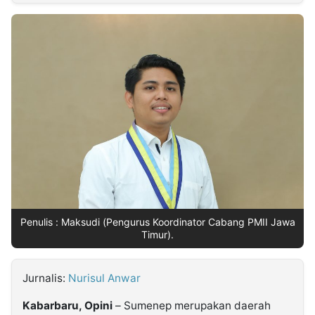
MULTIMEDIA
INDONESIA
Partner
Insight
Suara
Lens
Daily
Jalan
Idealita
Kita
Dinamikapost.com
Radar
Seedbacklink
NTB
Time
IDN
Jogja
Rakyat
News
Notice
Baru
Follow
Kabarbaru
Penulis : Maksudi (Pengurus Koordinator Cabang PMII Jawa
Timur).
Jurnalis:
Nurisul Anwar
Kabarbaru, Opini
– Sumenep merupakan daerah