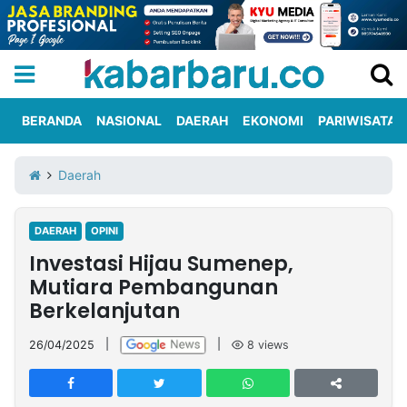
BERANDA
NASIONAL
DAERAH
EKONOMI
PARIWISATA
Informasi
KabarbaruTV
Kirim
Tentang
Daerah
Iklan
Berita
Kami
DAERAH
OPINI
Berita
Investasi Hijau Sumenep,
Nasional
International
Olahraga
Entertainment
Daerah
Pariwisata
Kuliner
Kolom
Mutiara Pembangunan
Berkelanjutan
Network
26/04/2025
|
|
8
views
PT
TREETAN