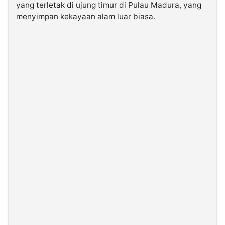
yang terletak di ujung timur di Pulau Madura, yang
menyimpan kekayaan alam luar biasa.
©
Kabarbaru.co
-
2026
PT.
Kabarbaru
Media
Holding