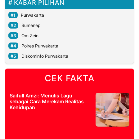
KABAR PILIHAN
Purwakarta
Sumenep
Om Zein
Polres Purwakarta
Diskominfo Purwakarta
CEK FAKTA
Saifull Amzi: Menulis Lagu
sebagai Cara Merekam Realitas
Kehidupan