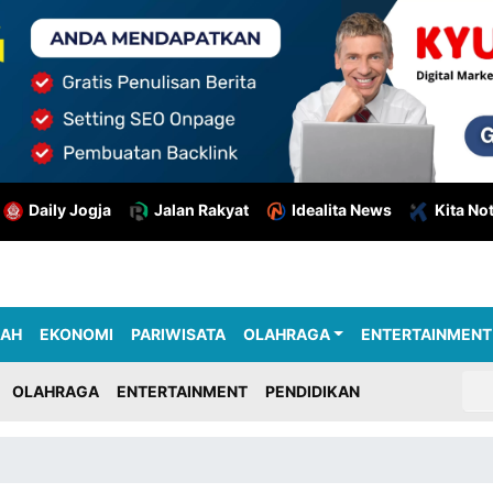
Daily Jogja
Jalan Rakyat
Idealita News
Kita No
RAH
EKONOMI
PARIWISATA
OLAHRAGA
ENTERTAINMENT
OLAHRAGA
ENTERTAINMENT
PENDIDIKAN