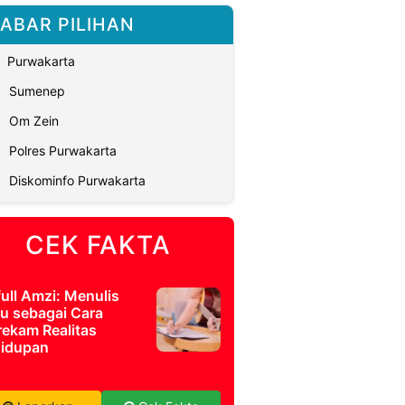
ABAR PILIHAN
Purwakarta
Sumenep
Om Zein
Polres Purwakarta
Diskominfo Purwakarta
CEK FAKTA
full Amzi: Menulis
u sebagai Cara
ekam Realitas
idupan