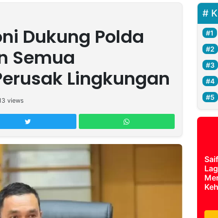
K
ni Dukung Polda
an Semua
Perusak Lingkungan
13
views
Sai
Lag
Mer
Keh