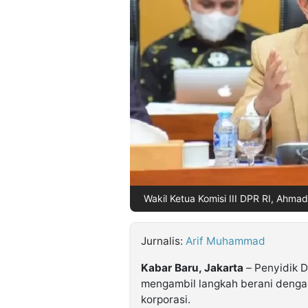
©
Kabarbaru.co
-
2026
PT.
Kabarbaru
Media
Holding
Wakil Ketua Komisi III DPR RI, Ahma
Jurnalis:
Arif Muhammad
Kabar Baru, Jakarta
– Penyidik D
mengambil langkah berani deng
korporasi.