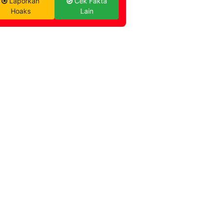
Laporkan
Cek Fakta
Hoaks
Lain