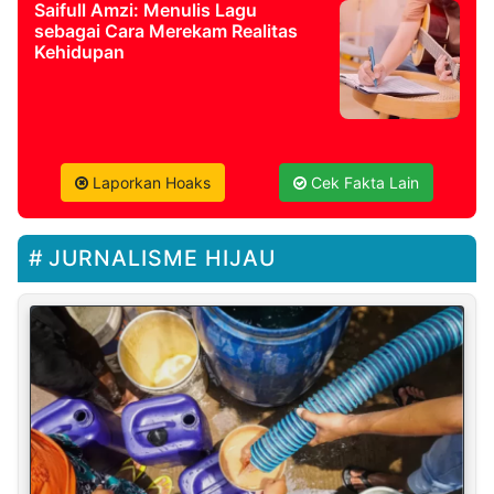
Saifull Amzi: Menulis Lagu
sebagai Cara Merekam Realitas
Kehidupan
Laporkan Hoaks
Cek Fakta Lain
JURNALISME HIJAU