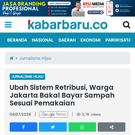
BERANDA
NASIONAL
DAERAH
EKONOMI
PARIWISATA
Informasi
KabarbaruTV
Kirim
Tentang
Jurnalisme Hijau
Iklan
Berita
Kami
JURNALISME HIJAU
Berita
Ubah Sistem Retribusi, Warga
Nasional
International
Olahraga
Entertainment
Daerah
Pariwisata
Kuliner
Kolom
Jakarta Bakal Bayar Sampah
Sesuai Pemakaian
Network
04/07/2026
|
|
3.7K
views
PT
TREETAN