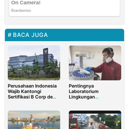
BACA JUGA
Perusahaan Indonesia
Pentingnya
Wajib Kantongi
Laboratorium
Sertifikasi B Corp demi
Lingkungan
Tembus Pasar Eropa
Terakreditasi KAN
untuk Industri Modern