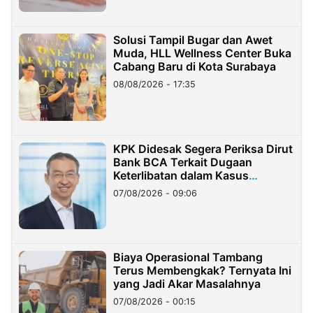
Solusi Tampil Bugar dan Awet
Muda, HLL Wellness Center Buka
Cabang Baru di Kota Surabaya
08/08/2026 - 17:35
KPK Didesak Segera Periksa Dirut
Bank BCA Terkait Dugaan
Keterlibatan dalam Kasus
Hilangnya Dana Nasabah Rp2,58
07/08/2026 - 09:06
Miliar
Biaya Operasional Tambang
Terus Membengkak? Ternyata Ini
yang Jadi Akar Masalahnya
07/08/2026 - 00:15