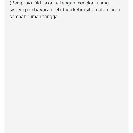
(Pemprov) DKI Jakarta tengah mengkaji ulang
sistem pembayaran retribusi kebersihan atau iuran
©
sampah rumah tangga.
Kabarbaru.co
-
2026
PT.
Kabarbaru
Media
Holding