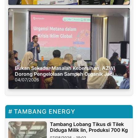
Bukan Sekadar Masalah Kebersihan, AZWI
Dorong Pengelolaan Sampah Organik Jadi
Solusi Krisis Iklim
04/07/2026
TAMBANG ENERGY
Tambang Lobang Tikus di Tilek
Diduga Milik Iin, Produksi 700 Kg
07/08/2026 - 19:02