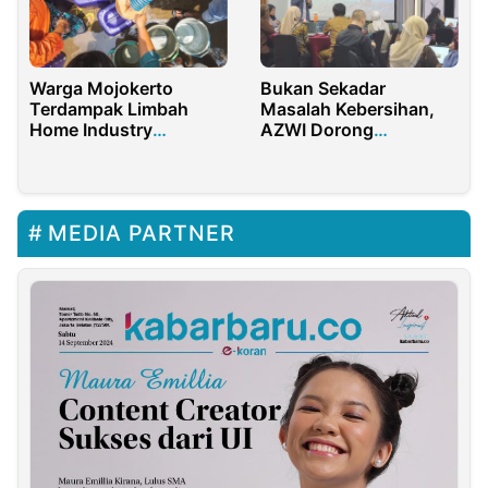
Warga Mojokerto
Bukan Sekadar
Terdampak Limbah
Masalah Kebersihan,
Home Industry
AZWI Dorong
Pengolahan Kelapa, Air
Pengelolaan Sampah
Sumur Bau Busuk
Organik Jadi Solusi
Krisis Iklim
MEDIA PARTNER