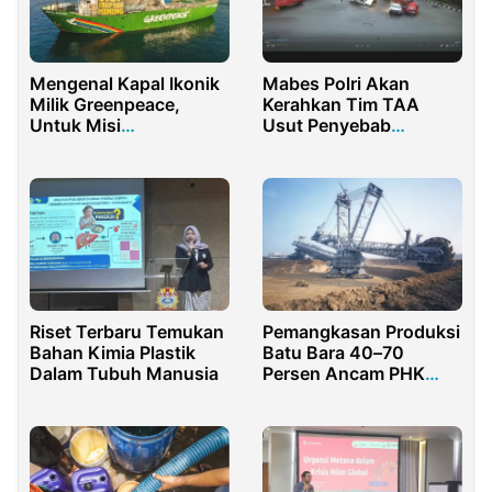
Mengenal Kapal Ikonik
Mabes Polri Akan
Milik Greenpeace,
Kerahkan Tim TAA
Untuk Misi
Usut Penyebab
Penyelamatan
Kecelakaan Beruntun di
Lingkungan
Balikpapan
Riset Terbaru Temukan
Pemangkasan Produksi
Bahan Kimia Plastik
Batu Bara 40–70
Dalam Tubuh Manusia
Persen Ancam PHK
Massal di Daerah
Tambang