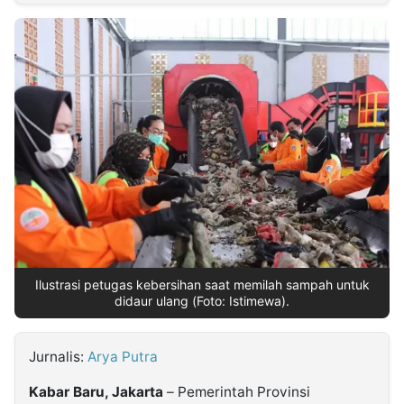
MULTIMEDIA
INDONESIA
Partner
Insight
Suara
Lens
Daily
Jalan
Idealita
Kita
Dinamikapost.com
Radar
Seedbacklink
NTB
Time
IDN
Jogja
Rakyat
News
Notice
Baru
Follow
Kabarbaru
Ilustrasi petugas kebersihan saat memilah sampah untuk
didaur ulang (Foto: Istimewa).
Jurnalis:
Arya Putra
Kabar Baru, Jakarta
– Pemerintah Provinsi