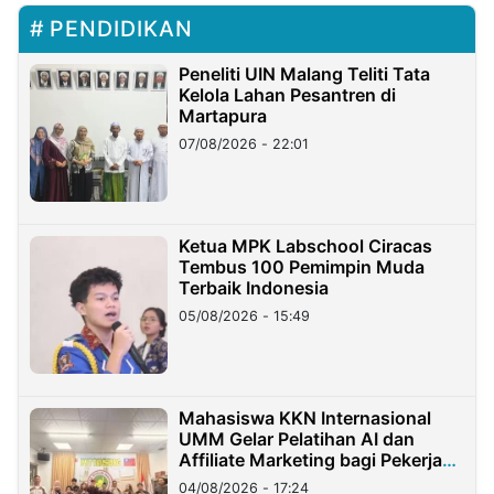
PENDIDIKAN
Peneliti UIN Malang Teliti Tata
Kelola Lahan Pesantren di
Martapura
07/08/2026 - 22:01
Ketua MPK Labschool Ciracas
Tembus 100 Pemimpin Muda
Terbaik Indonesia
05/08/2026 - 15:49
Mahasiswa KKN Internasional
UMM Gelar Pelatihan AI dan
Affiliate Marketing bagi Pekerja
Migran Indonesia di Taiwan
04/08/2026 - 17:24