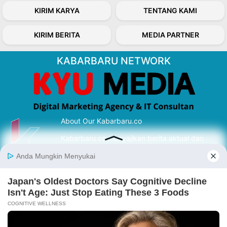
KIRIM KARYA
TENTANG KAMI
KIRIM BERITA
MEDIA PARTNER
KABARBARU NETWORK
About Our Kabarbaru.co
Kabarbaru.co menyajikan berita aktual dan
inspiratif dari sudut pandang berbaik sangka
serta terverifikasi dari sumber yang tepat.
Follow Kabarbaru