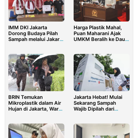
IMM DKI Jakarta
Harga Plastik Mahal,
Dorong Budaya Pilah
Puan Maharani Ajak
Sampah melalui Jakarta
UMKM Beralih ke Daun
Green Academy 2026
Pisang
BRIN Temukan
Jakarta Hebat! Mulai
Mikroplastik dalam Air
Sekarang Sampah
Hujan di Jakarta, Warga
Wajib Dipilah dari
Disarankan Pakai
Rumah
Masker