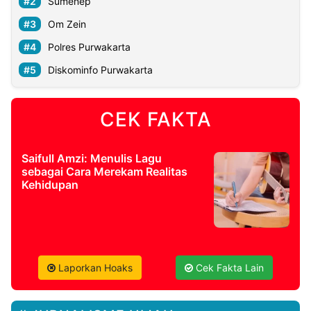
Sumenep
Om Zein
Polres Purwakarta
Diskominfo Purwakarta
CEK FAKTA
Saifull Amzi: Menulis Lagu
sebagai Cara Merekam Realitas
Kehidupan
Laporkan Hoaks
Cek Fakta Lain