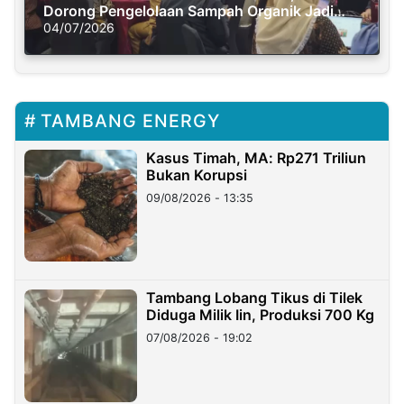
Dorong Pengelolaan Sampah Organik Jadi
Solusi Krisis Iklim
04/07/2026
TAMBANG ENERGY
Kasus Timah, MA: Rp271 Triliun
Bukan Korupsi
09/08/2026 - 13:35
Tambang Lobang Tikus di Tilek
Diduga Milik Iin, Produksi 700 Kg
07/08/2026 - 19:02