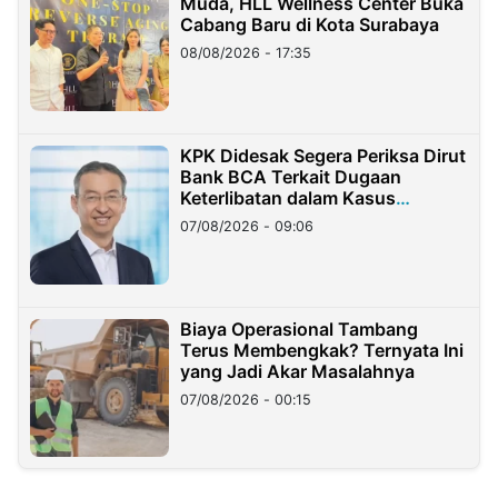
Muda, HLL Wellness Center Buka
Cabang Baru di Kota Surabaya
08/08/2026 - 17:35
KPK Didesak Segera Periksa Dirut
Bank BCA Terkait Dugaan
Keterlibatan dalam Kasus
Hilangnya Dana Nasabah Rp2,58
07/08/2026 - 09:06
Miliar
Biaya Operasional Tambang
Terus Membengkak? Ternyata Ini
yang Jadi Akar Masalahnya
07/08/2026 - 00:15