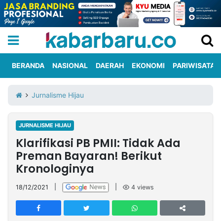
BERANDA
NASIONAL
DAERAH
EKONOMI
PARIWISATA
Informasi
KabarbaruTV
Kirim
Tentang
Jurnalisme Hijau
Iklan
Berita
Kami
JURNALISME HIJAU
Berita
Klarifikasi PB PMII: Tidak Ada
Nasional
International
Olahraga
Entertainment
Daerah
Pariwisata
Kuliner
Kolom
Preman Bayaran! Berikut
Kronologinya
Network
18/12/2021
|
|
4
views
PT
TREETAN