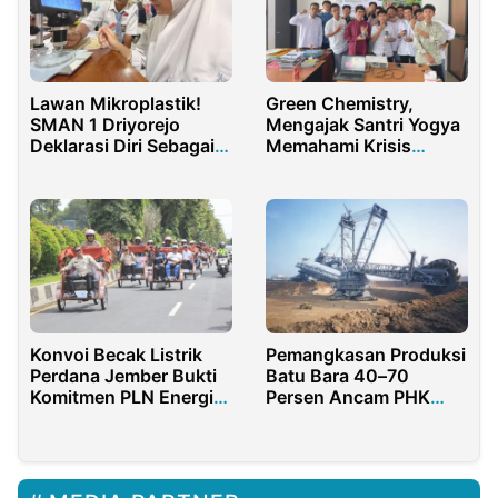
Lawan Mikroplastik!
Green Chemistry,
SMAN 1 Driyorejo
Mengajak Santri Yogya
Deklarasi Diri Sebagai
Memahami Krisis
Sekolah Bebas Plastik
Energi
Konvoi Becak Listrik
Pemangkasan Produksi
Perdana Jember Bukti
Batu Bara 40–70
Komitmen PLN Energi
Persen Ancam PHK
Hijau
Massal di Daerah
Tambang