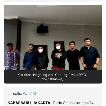
MULTIMEDIA
INDONESIA
Partner
Insight
Suara
Lens
Daily
Jalan
Idealita
Kita
Dinamikapost.com
Radar
Seedbacklink
NTB
Time
IDN
Jogja
Rakyat
News
Notice
Baru
Follow
Kabarbaru
Klarifikasi langsung dari Gedung PMII. (FOTO:
dok/istimewa).
Jurnalis:
Wafil M
KABARBARU
,
JAKARTA
– Pada Selasa tanggal 14