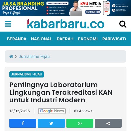
BERANDA
NASIONAL
DAERAH
EKONOMI
PARIWISATA
Informasi
KabarbaruTV
Kirim
Tentang
Jurnalisme Hijau
Iklan
Berita
Kami
JURNALISME HIJAU
Berita
Pentingnya Laboratorium
Nasional
International
Olahraga
Entertainment
Daerah
Pariwisata
Kuliner
Kolom
Lingkungan Terakreditasi KAN
untuk Industri Modern
Network
13/02/2026
|
|
4
views
PT
TREETAN