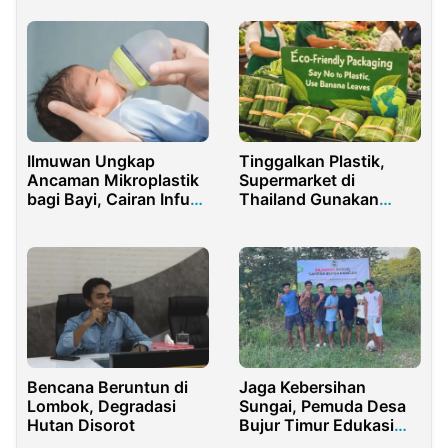
Konservasi
Ilmuwan Ungkap
Tinggalkan Plastik,
Ancaman Mikroplastik
Supermarket di
bagi Bayi, Cairan Infus
Thailand Gunakan
Hingga Mainan Jadi
Daun Pisang untuk
Sumber
Bungkus Sayuran
Bencana Beruntun di
Jaga Kebersihan
Lombok, Degradasi
Sungai, Pemuda Desa
Hutan Disorot
Bujur Timur Edukasi
Warga Lewat Baliho