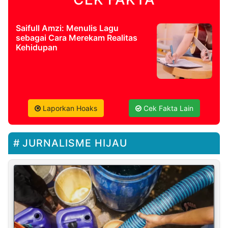
Saifull Amzi: Menulis Lagu
sebagai Cara Merekam Realitas
Kehidupan
Laporkan Hoaks
Cek Fakta Lain
JURNALISME HIJAU