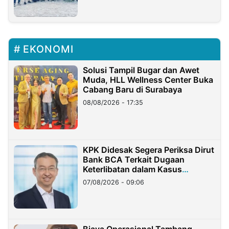
EKONOMI
Solusi Tampil Bugar dan Awet
Muda, HLL Wellness Center Buka
Cabang Baru di Surabaya
08/08/2026 - 17:35
KPK Didesak Segera Periksa Dirut
Bank BCA Terkait Dugaan
Keterlibatan dalam Kasus
Hilangnya Dana Nasabah Rp2,58
07/08/2026 - 09:06
Miliar