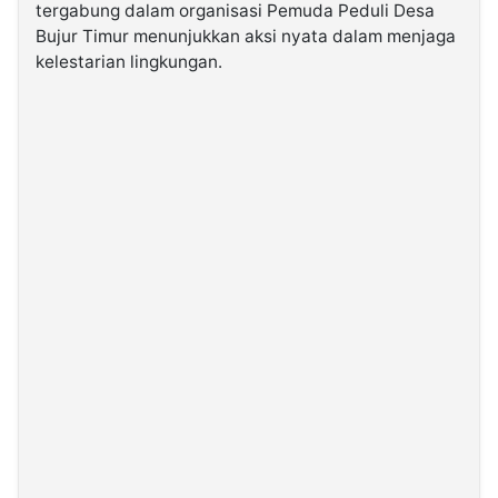
tergabung dalam organisasi Pemuda Peduli Desa
Bujur Timur menunjukkan aksi nyata dalam menjaga
©
kelestarian lingkungan.
Kabarbaru.co
-
2026
PT.
Kabarbaru
Media
Holding