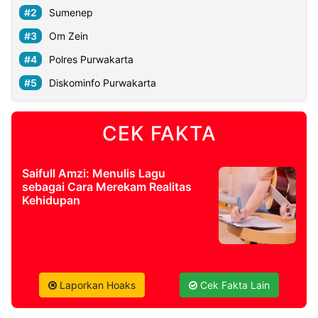
Sumenep
Om Zein
Polres Purwakarta
Diskominfo Purwakarta
CEK FAKTA
Saifull Amzi: Menulis Lagu
sebagai Cara Merekam Realitas
Kehidupan
Laporkan Hoaks
Cek Fakta Lain