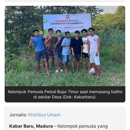
MULTIMEDIA
INDONESIA
Partner
Insight
Suara
Lens
Daily
Jalan
Idealita
Kita
Dinamikapost.com
Radar
Seedbacklink
NTB
Time
IDN
Jogja
Rakyat
News
Notice
Baru
Follow
Kabarbaru
Kelompok Pemuda Peduli Bujur Timur saat memasang baliho
di sekitar Desa (Dok: Kabarbaru).
Jurnalis:
Khotibul Umam
Kabar Baru, Madura
– Kelompok pemuda yang