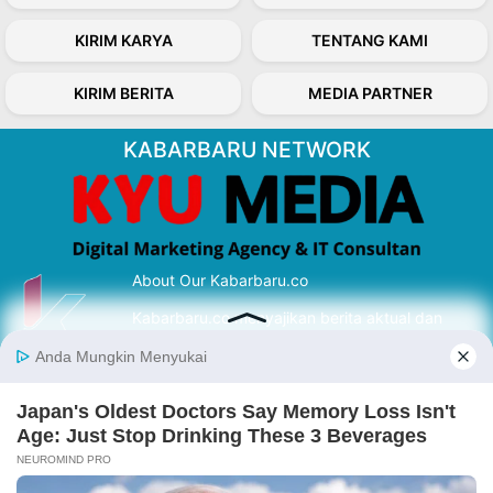
KIRIM KARYA
TENTANG KAMI
KIRIM BERITA
MEDIA PARTNER
KABARBARU NETWORK
About Our Kabarbaru.co
Kabarbaru.co menyajikan berita aktual dan
inspiratif dari sudut pandang berbaik sangka
serta terverifikasi dari sumber yang tepat.
Follow Kabarbaru