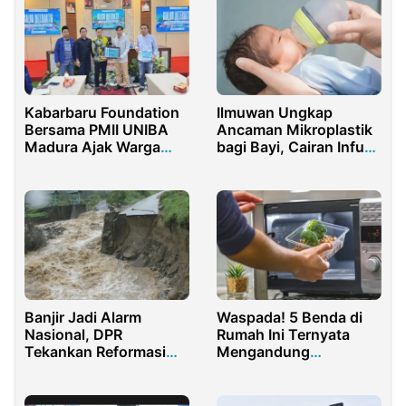
Kabarbaru Foundation
Ilmuwan Ungkap
Bersama PMII UNIBA
Ancaman Mikroplastik
Madura Ajak Warga
bagi Bayi, Cairan Infus
Sumenep Jaga
Hingga Mainan Jadi
Lingkungan
Sumber
Banjir Jadi Alarm
Waspada! 5 Benda di
Nasional, DPR
Rumah Ini Ternyata
Tekankan Reformasi
Mengandung
Kebijakan Lahan
Mikroplastik