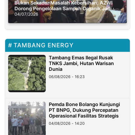
Bukan Sekadar Masalah Kebersihan, AZWI
Dorong Pengelolaan Sampah Organik Jadi
Solusi Krisis Iklim
04/07/2026
TAMBANG ENERGY
Tambang Emas Ilegal Rusak
TNKS Jambi, Hutan Warisan
Dunia
06/08/2026 - 16:23
Pemda Bone Bolango Kunjungi
PT BNPG, Dukung Percepatan
Operasional Fasilitas Strategis
04/08/2026 - 14:20