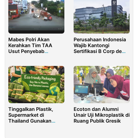
Mabes Polri Akan
Perusahaan Indonesia
Kerahkan Tim TAA
Wajib Kantongi
Usut Penyebab
Sertifikasi B Corp demi
Kecelakaan Beruntun di
Tembus Pasar Eropa
Balikpapan
Tinggalkan Plastik,
Ecoton dan Alumni
Supermarket di
Unair Uji Mikroplastik di
Thailand Gunakan
Ruang Publik Gresik
Daun Pisang untuk
Bungkus Sayuran