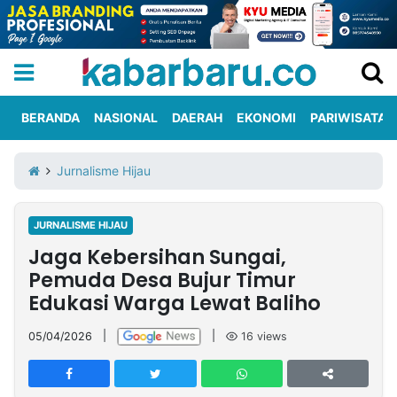
BERANDA
NASIONAL
DAERAH
EKONOMI
PARIWISATA
Informasi
KabarbaruTV
Kirim
Tentang
Jurnalisme Hijau
Iklan
Berita
Kami
JURNALISME HIJAU
Berita
Jaga Kebersihan Sungai,
Nasional
International
Olahraga
Entertainment
Daerah
Pariwisata
Kuliner
Kolom
Pemuda Desa Bujur Timur
Edukasi Warga Lewat Baliho
Network
05/04/2026
|
|
16
views
PT
TREETAN