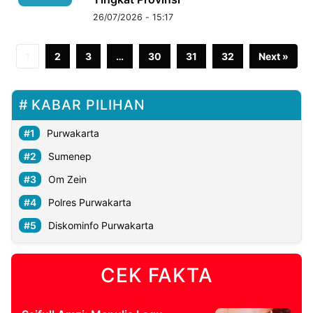
26/07/2026 - 15:17
1
2
3
…
30
31
32
Next »
KABAR PILIHAN
Purwakarta
Sumenep
Om Zein
Polres Purwakarta
Diskominfo Purwakarta
CEK FAKTA