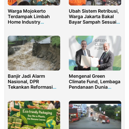
Warga Mojokerto
Ubah Sistem Retribusi,
Terdampak Limbah
Warga Jakarta Bakal
Home Industry
Bayar Sampah Sesuai
Pengolahan Kelapa, Air
Pemakaian
Sumur Bau Busuk
Banjir Jadi Alarm
Mengenal Green
Nasional, DPR
Climate Fund, Lembaga
Tekankan Reformasi
Pendanaan Dunia
Kebijakan Lahan
Lawan Krisis Iklim