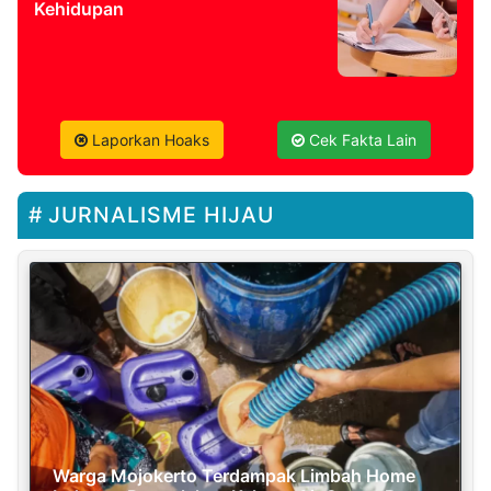
Kehidupan
Laporkan Hoaks
Cek Fakta Lain
JURNALISME HIJAU
Warga Mojokerto Terdampak Limbah Home