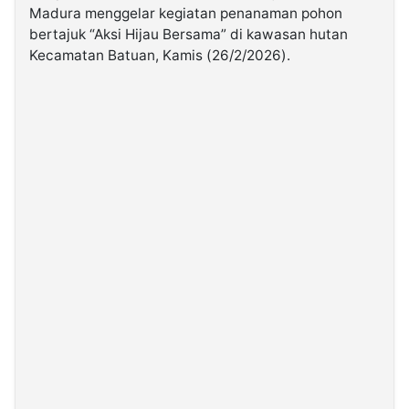
Madura menggelar kegiatan penanaman pohon
bertajuk “Aksi Hijau Bersama” di kawasan hutan
©
Kecamatan Batuan, Kamis (26/2/2026).
Kabarbaru.co
-
2026
PT.
Kabarbaru
Media
Holding