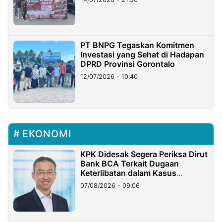
PT BNPG Tegaskan Komitmen
Investasi yang Sehat di Hadapan
DPRD Provinsi Gorontalo
12/07/2026 - 10:40
EKONOMI
KPK Didesak Segera Periksa Dirut
Bank BCA Terkait Dugaan
Keterlibatan dalam Kasus
Hilangnya Dana Nasabah Rp2,58
07/08/2026 - 09:06
Miliar