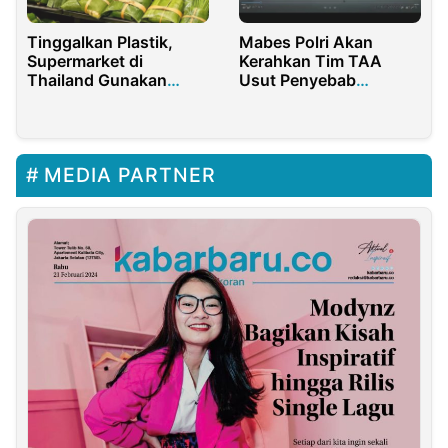
Tinggalkan Plastik,
Mabes Polri Akan
Supermarket di
Kerahkan Tim TAA
Thailand Gunakan
Usut Penyebab
Daun Pisang untuk
Kecelakaan Beruntun di
Bungkus Sayuran
Balikpapan
MEDIA PARTNER