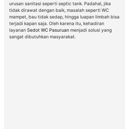
urusan sanitasi seperti septic tank. Padahal, jika
tidak dirawat dengan baik, masalah seperti WC
©
mampet, bau tidak sedap, hingga luapan limbah bisa
Kabarbaru.co
-
terjadi kapan saja. Oleh karena itu, kehadiran
2026
layanan
Sedot WC Pasuruan
menjadi solusi yang
sangat dibutuhkan masyarakat.
PT.
Kabarbaru
Media
Holding