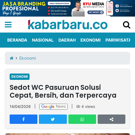
BERANDA
NASIONAL
DAERAH
EKONOMI
PARIWISATA
Informasi
KabarbaruTV
Kirim
Tentang
Ekonomi
Iklan
Berita
Kami
EKONOMI
Berita
Sedot WC Pasuruan Solusi
Nasional
International
Olahraga
Entertainment
Daerah
Pariwisata
Kuliner
Kolom
Cepat, Bersih, dan Terpercaya
14/04/2026
|
|
4
views
Network
PT
TREETAN