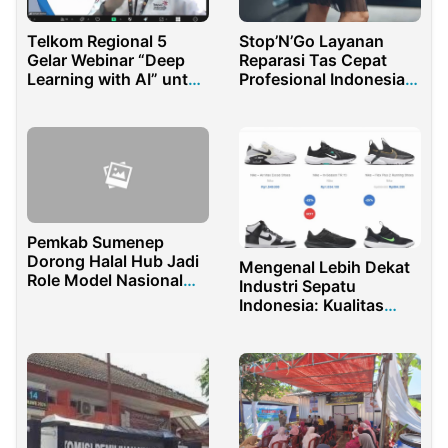
Telkom Regional 5
Stop’N’Go Layanan
Gelar Webinar “Deep
Reparasi Tas Cepat
Learning with AI” untuk
Profesional Indonesia
Tingkatkan Kompetensi
Terpercaya
Guru di Era Digital
Pemkab Sumenep
Dorong Halal Hub Jadi
Mengenal Lebih Dekat
Role Model Nasional
Industri Sepatu
UMKM Halal
Indonesia: Kualitas
Premium dari
sepatuindonesia.com