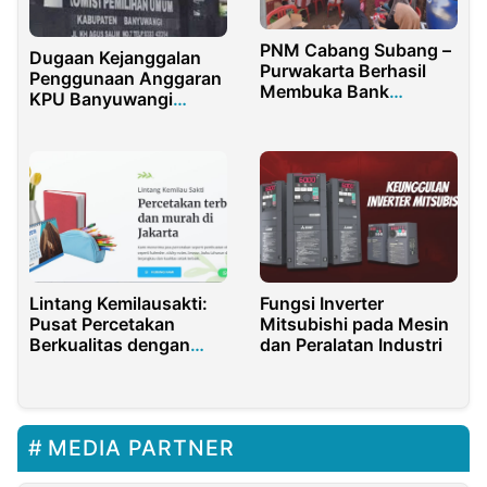
PNM Cabang Subang –
Dugaan Kejanggalan
Purwakarta Berhasil
Penggunaan Anggaran
Membuka Bank
KPU Banyuwangi
Sampah Terpadu
Semakin Kuat
SIBERANI 24 Di
Kabupaten Purwakarta
Lintang Kemilausakti:
Fungsi Inverter
Pusat Percetakan
Mitsubishi pada Mesin
Berkualitas dengan
dan Peralatan Industri
Layanan Kwitansi
MEDIA PARTNER