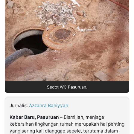
MULTIMEDIA
INDONESIA
Partner
Insight
Suara
Lens
Daily
Jalan
Idealita
Kita
Dinamikapost.com
Radar
Seedbacklink
NTB
Time
IDN
Jogja
Rakyat
News
Notice
Baru
Follow
Kabarbaru
Sedot WC Pasuruan.
Jurnalis:
Azzahra Bahiyyah
Kabar Baru, Pasuruan
– Bismillah, menjaga
kebersihan lingkungan rumah merupakan hal penting
yang sering kali dianggap sepele, terutama dalam