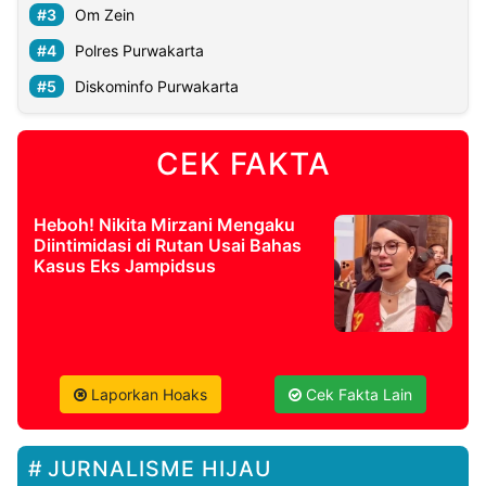
Om Zein
Polres Purwakarta
Diskominfo Purwakarta
CEK FAKTA
Heboh! Nikita Mirzani Mengaku
Diintimidasi di Rutan Usai Bahas
Kasus Eks Jampidsus
Laporkan Hoaks
Cek Fakta Lain
JURNALISME HIJAU