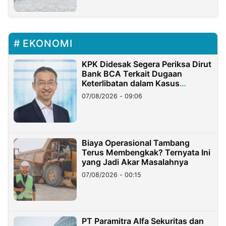
EKONOMI
KPK Didesak Segera Periksa Dirut
Bank BCA Terkait Dugaan
Keterlibatan dalam Kasus
Hilangnya Dana Nasabah Rp2,58
07/08/2026 - 09:06
Miliar
Biaya Operasional Tambang
Terus Membengkak? Ternyata Ini
yang Jadi Akar Masalahnya
07/08/2026 - 00:15
PT Paramitra Alfa Sekuritas dan