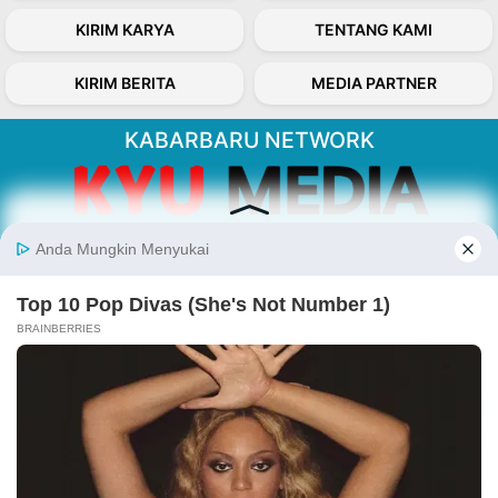
KIRIM KARYA
TENTANG KAMI
KIRIM BERITA
MEDIA PARTNER
KABARBARU NETWORK
About Our Kabarbaru.co
Kabarbaru.co menyajikan berita aktual dan
inspiratif dari sudut pandang berbaik sangka
serta terverifikasi dari sumber yang tepat.
Follow Kabarbaru