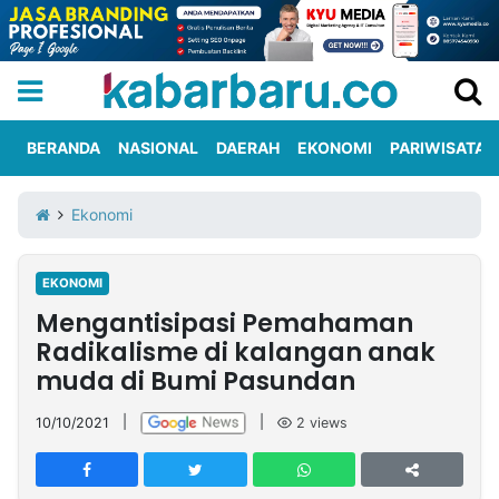
BERANDA
NASIONAL
DAERAH
EKONOMI
PARIWISATA
Informasi
KabarbaruTV
Kirim
Tentang
Ekonomi
Iklan
Berita
Kami
EKONOMI
Berita
Mengantisipasi Pemahaman
Nasional
International
Olahraga
Entertainment
Daerah
Pariwisata
Kuliner
Kolom
Radikalisme di kalangan anak
muda di Bumi Pasundan
Network
10/10/2021
|
|
2
views
PT
TREETAN