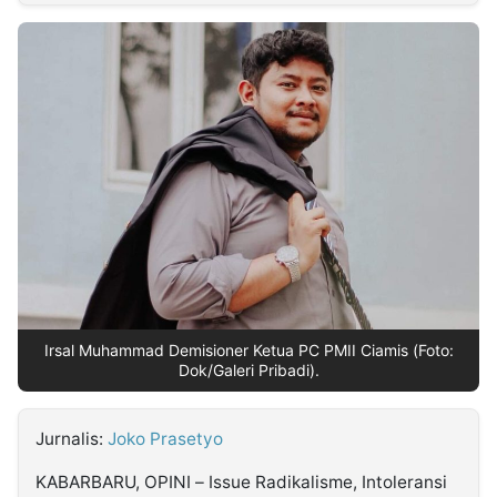
MULTIMEDIA
INDONESIA
Partner
Insight
Suara
Lens
Daily
Jalan
Idealita
Kita
Radar
Seedbacklink
NTB
Time
IDN
Jogja
Rakyat
News
Notice
Baru
Follow
Kabarbaru
Irsal Muhammad Demisioner Ketua PC PMII Ciamis (Foto:
Dok/Galeri Pribadi).
Jurnalis:
Joko Prasetyo
KABARBARU, OPINI – Issue Radikalisme, Intoleransi