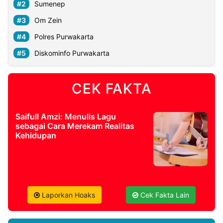
Sumenep
Om Zein
Polres Purwakarta
Diskominfo Purwakarta
CEK FAKTA
Saifull Amzi: Menulis Lagu
sebagai Cara Merekam Realitas
Kehidupan
Laporkan Hoaks
Cek Fakta Lain