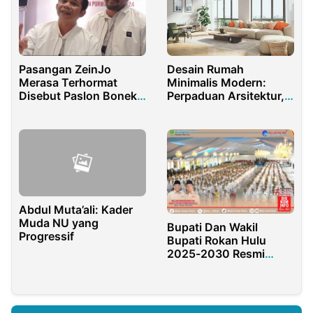
Pasangan ZeinJo
Desain Rumah
Merasa Terhormat
Minimalis Modern:
Disebut Paslon Boneka
Perpaduan Arsitektur,
Kang Dedi Mulyadi
Interior, dan Konstruksi
yang Lebih Mencintai
yang Fungsional
Rakyat
Abdul Muta’ali: Kader
Muda NU yang
Bupati Dan Wakil
Progressif
Bupati Rokan Hulu
2025-2030 Resmi
Dilantik Presiden RI