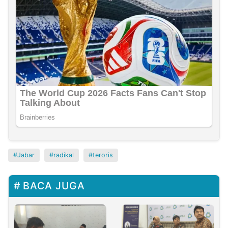
Jabar
radikal
teroris
BACA JUGA