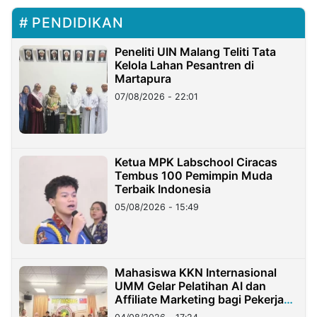
PENDIDIKAN
Peneliti UIN Malang Teliti Tata
Kelola Lahan Pesantren di
Martapura
07/08/2026 - 22:01
Ketua MPK Labschool Ciracas
Tembus 100 Pemimpin Muda
Terbaik Indonesia
05/08/2026 - 15:49
Mahasiswa KKN Internasional
UMM Gelar Pelatihan AI dan
Affiliate Marketing bagi Pekerja
Migran Indonesia di Taiwan