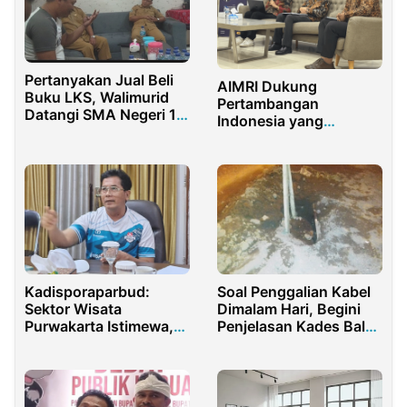
Pertanyakan Jual Beli
AIMRI Dukung
Buku LKS, Walimurid
Pertambangan
Datangi SMA Negeri 1
Indonesia yang
Bangorejo Banyuwangi
Berkelanjutan
Kadisporaparbud:
Soal Penggalian Kabel
Sektor Wisata
Dimalam Hari, Begini
Purwakarta Istimewa,
Penjelasan Kades Balak
Libur Lebaran
Banyuwangi
Dongkrak Ekonomi
Daerah