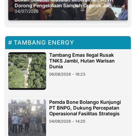
Dorong Pengelolaan Sampah Organik Jadi
Solusi Krisis Iklim
04/07/2026
TAMBANG ENERGY
Tambang Emas Ilegal Rusak
TNKS Jambi, Hutan Warisan
Dunia
06/08/2026 - 16:23
Pemda Bone Bolango Kunjungi
PT BNPG, Dukung Percepatan
Operasional Fasilitas Strategis
04/08/2026 - 14:20