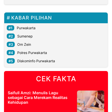
KABAR PILIHAN
Purwakarta
Sumenep
Om Zein
Polres Purwakarta
Diskominfo Purwakarta
CEK FAKTA
Saifull Amzi: Menulis Lagu
sebagai Cara Merekam Realitas
Kehidupan