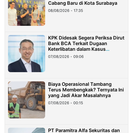
Cabang Baru di Kota Surabaya
08/08/2026 - 17:35
KPK Didesak Segera Periksa Dirut
Bank BCA Terkait Dugaan
Keterlibatan dalam Kasus
Hilangnya Dana Nasabah Rp2,58
07/08/2026 - 09:06
Miliar
Biaya Operasional Tambang
Terus Membengkak? Ternyata Ini
yang Jadi Akar Masalahnya
07/08/2026 - 00:15
PT Paramitra Alfa Sekuritas dan