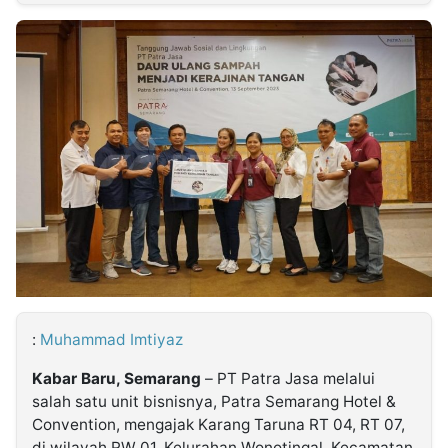
MULTIMEDIA
INDONESIA
Partner
Insight
Suara
Lens
Daily
Jalan
Idealita
Kita
Dinamikapost.com
Radar
Seedbacklink
NTB
Time
IDN
Jogja
Rakyat
News
Notice
Baru
Follow
Kabarbaru
:
Muhammad Imtiyaz
Kabar Baru, Semarang
– PT Patra Jasa melalui
salah satu unit bisnisnya, Patra Semarang Hotel &
Convention, mengajak Karang Taruna RT 04, RT 07,
di wilayah RW 01, Kelurahan Wonotingal, Kecamatan