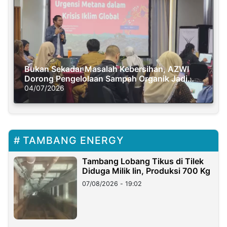
Bukan Sekadar Masalah Kebersihan, AZWI
Dorong Pengelolaan Sampah Organik Jadi
Solusi Krisis Iklim
04/07/2026
TAMBANG ENERGY
Tambang Lobang Tikus di Tilek
Diduga Milik Iin, Produksi 700 Kg
07/08/2026 - 19:02