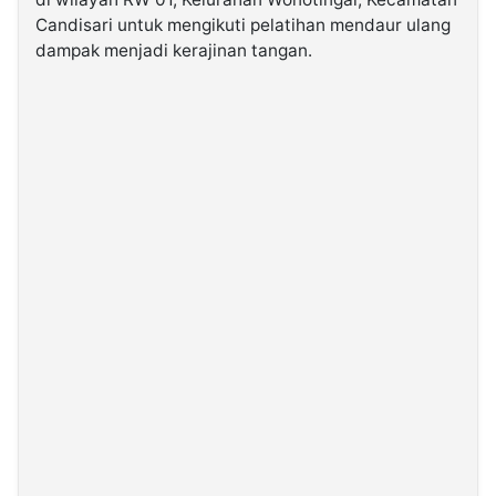
Candisari untuk mengikuti pelatihan mendaur ulang
dampak menjadi kerajinan tangan.
©
Kabarbaru.co
-
2026
PT.
Kabarbaru
Media
Holding