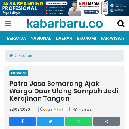
BERANDA
NASIONAL
DAERAH
EKONOMI
PARIWISATA
Informasi
KabarbaruTV
Kirim
Tentang
Ekonomi
Iklan
Berita
Kami
EKONOMI
Berita
Patra Jasa Semarang Ajak
Nasional
International
Olahraga
Entertainment
Daerah
Pariwisata
Kuliner
Kolom
Warga Daur Ulang Sampah Jadi
Kerajinan Tangan
Network
22/09/2023
|
|
7
views
PT
TREETAN