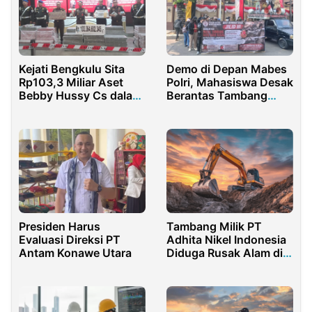
Kejati Bengkulu Sita
Demo di Depan Mabes
Rp103,3 Miliar Aset
Polri, Mahasiswa Desak
Bebby Hussy Cs dalam
Berantas Tambang
Skandal korupsi
Batu Bara Ilegal di
Tambang
Lampung
Presiden Harus
Tambang Milik PT
Evaluasi Direksi PT
Adhita Nikel Indonesia
Antam Konawe Utara
Diduga Rusak Alam di
Halmahera