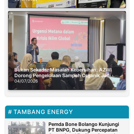
Bukan Sekadar Masalah Kebersihan, AZWI
Dorong Pengelolaan Sampah Organik Jadi
Solusi Krisis Iklim
04/07/2026
TAMBANG ENERGY
Pemda Bone Bolango Kunjungi
PT BNPG, Dukung Percepatan