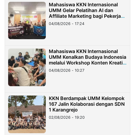
Mahasiswa KKN Internasional
UMM Gelar Pelatihan AI dan
Affiliate Marketing bagi Pekerja
Migran Indonesia di Taiwan
04/08/2026 - 17:24
Mahasiswa KKN Internasional
UMM Kenalkan Budaya Indonesia
melalui Workshop Konten Kreatif
di Taiwan
04/08/2026 - 10:27
KKN Berdampak UMM Kelompok
167 Jalin Kolaborasi dengan SDN
1 Karangrejo
02/08/2026 - 19:20