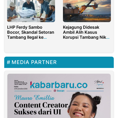
LHP Ferdy Sambo
Kejagung Didesak
Bocor, Skandal Setoran
Ambil Alih Kasus
Tambang Ilegal ke
Korupsi Tambang Nikel
Petinggi Polri Bikin
di Sultra usai Disetop
Heboh
KPK
MEDIA PARTNER