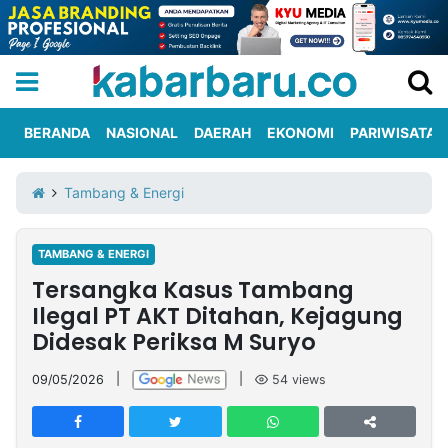
BERANDA
NASIONAL
DAERAH
EKONOMI
PARIWISATA
Informasi
KabarbaruTV
Kirim
Tentang
Tambang & Energi
Iklan
Berita
Kami
TAMBANG & ENERGI
Berita
Tersangka Kasus Tambang
Nasional
International
Olahraga
Entertainment
Daerah
Pariwisata
Kuliner
Kolom
Ilegal PT AKT Ditahan, Kejagung
Didesak Periksa M Suryo
Network
09/05/2026
|
|
54
views
PT
TREETAN