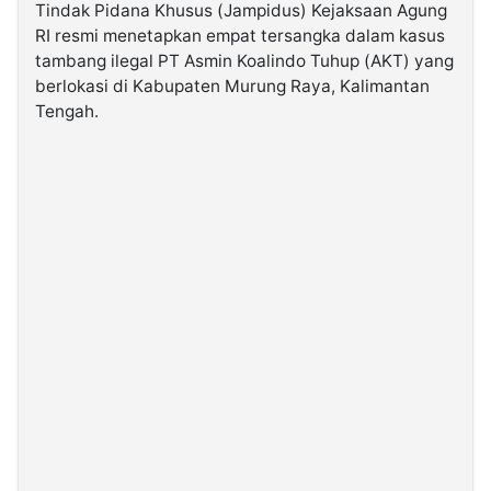
Tindak Pidana Khusus (Jampidus) Kejaksaan Agung
RI resmi menetapkan empat tersangka dalam kasus
©
tambang ilegal PT Asmin Koalindo Tuhup (AKT) yang
Kabarbaru.co
-
berlokasi di Kabupaten Murung Raya, Kalimantan
2026
Tengah.
PT.
Kabarbaru
Media
Holding