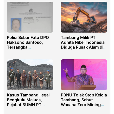
Polisi Sebar Foto DPO
Tambang Milik PT
Haksono Santoso,
Adhita Nikel Indonesia
Tersangka
Diduga Rusak Alam di
Penggelapan Jutaan
Halmahera
Dolar Terdeteksi di Luar
Negeri
Kasus Tambang Ilegal
PBNU Tolak Stop Kelola
Bengkulu Meluas,
Tambang, Sebut
Pejabat BUMN PT
Wacana Zero Mining
Sucofindo dan Direktur
Ide Goblok!