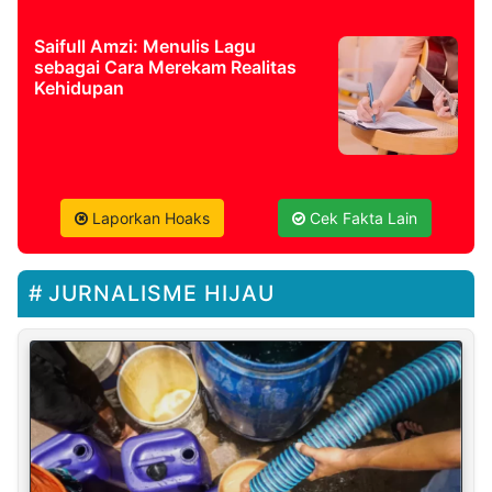
Saifull Amzi: Menulis Lagu
sebagai Cara Merekam Realitas
Kehidupan
Laporkan Hoaks
Cek Fakta Lain
JURNALISME HIJAU