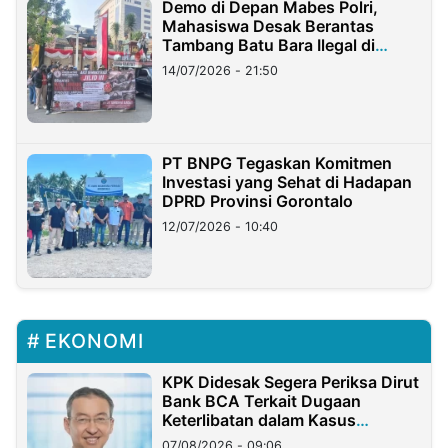
Demo di Depan Mabes Polri,
Mahasiswa Desak Berantas
Tambang Batu Bara Ilegal di
Lampung
14/07/2026 - 21:50
PT BNPG Tegaskan Komitmen
Investasi yang Sehat di Hadapan
DPRD Provinsi Gorontalo
12/07/2026 - 10:40
EKONOMI
KPK Didesak Segera Periksa Dirut
Bank BCA Terkait Dugaan
Keterlibatan dalam Kasus
Hilangnya Dana Nasabah Rp2,58
07/08/2026 - 09:06