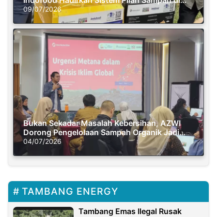
Semasa Piknik
09/07/2026
Bukan Sekadar Masalah Kebersihan, AZWI
Dorong Pengelolaan Sampah Organik Jadi
Solusi Krisis Iklim
04/07/2026
TAMBANG ENERGY
Tambang Emas Ilegal Rusak