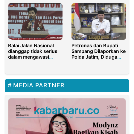
RSM Terseret
Balai Jalan Nasional
Petronas dan Bupati
dianggap tidak serius
Sampang Dilaporkan ke
dalam mengawasi
Polda Jatim, Diduga
proyek penangkalan
Terlibat Skandal
longsor
Rumpon
MEDIA PARTNER