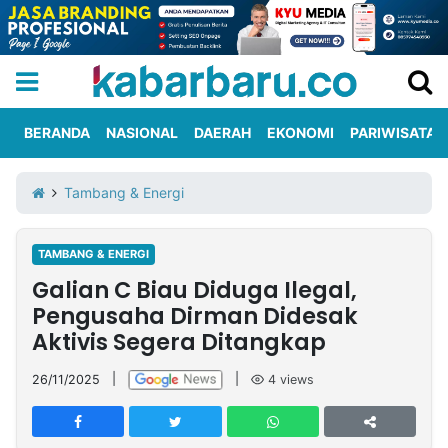
BERANDA
NASIONAL
DAERAH
EKONOMI
PARIWISATA
Informasi
KabarbaruTV
Kirim
Tentang
Tambang & Energi
Iklan
Berita
Kami
TAMBANG & ENERGI
Berita
Galian C Biau Diduga Ilegal,
Nasional
International
Olahraga
Entertainment
Daerah
Pariwisata
Kuliner
Kolom
Pengusaha Dirman Didesak
Aktivis Segera Ditangkap
Network
26/11/2025
|
|
4
views
PT
TREETAN