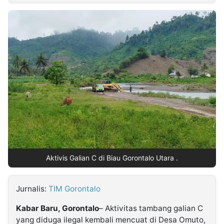
MULTIMEDIA
INDONESIA
Partner
Insight
Suara
Lens
Daily
Jalan
Idealita
Kita
Radar
Seedbacklink
NTB
Time
IDN
Jogja
Rakyat
News
Notice
Baru
Follow
Kabarbaru
Aktivis Galian C di Biau Gorontalo Utara .
Jurnalis:
TIM Gorontalo
Kabar Baru, Gorontalo
– Aktivitas tambang galian C
yang diduga ilegal kembali mencuat di Desa Omuto,