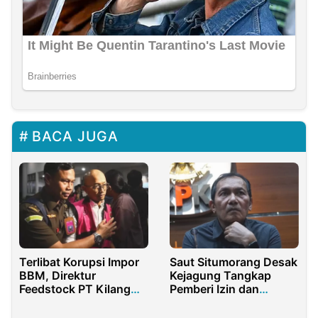
BACA JUGA
Terlibat Korupsi Impor
Saut Situmorang Desak
BBM, Direktur
Kejagung Tangkap
Feedstock PT Kilang
Pemberi Izin dan
Pertamina Resmi
Beking Kasus Bauksit
Ditahan
Kalbar