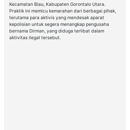
Kecamatan Biau, Kabupaten Gorontalo Utara.
Praktik ini memicu kemarahan dari berbagai pihak,
©
terutama para aktivis yang mendesak aparat
Kabarbaru.co
-
kepolisian untuk segera menangkap pengusaha
2026
bernama Dirman, yang diduga terlibat dalam
aktivitas ilegal tersebut.
PT.
Kabarbaru
Media
Holding